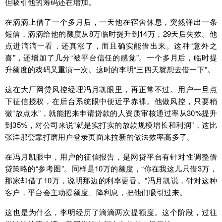
但吸引他的筹码还在增加。
在滴滴上借了一个多月后，一天他在宿舍休息，突然弹出一条
短信，滴滴给他的额度从8万临时提升到14万，29天后失效。他
点进滴滴一看，还真涨了，而且确实能借出来。这种“意外之
喜”，还增加了几分“被平台信任的感觉”。一个多月后，临时提
升额度的戏码又重演一次。这时的李明“三四天就想去借一下”。
这在大厂网贷风控经理冯月凯眼里，再正常不过。用户一旦点
下征信授权，在后台系统眼中便近乎赤裸。他做风控，只要稍
微“放点水”，就能把来申请贷款的人资质审核通过率从30%提升
到35%，对公司来说“就是实打实的放款规模增长和利润”，这比
张洋那套靠打磨用户登录页面来拉新的做法效率高多了。
在冯月凯眼中，用户的征信报告，是网贷平台有针对性调整借
贷策略的“参考图”。同样是10万的额度，“你在我这儿只借3万，
那家却借了10万，说明那边的利率更香。”冯月凯说，针对这种
客户，平台会主动提额度、降利息，把他们吸引过来。
这也是为什么，李明经历了滴滴两次提额度。这个阶段，过往