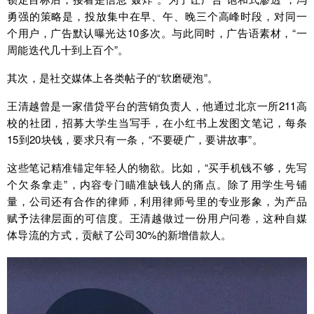
勇强的策略是，投放集中在早、午、晚三个高峰时段，对同一
个用户，广告默认曝光达10多次。与此同时，广告语素材，“一
周能迭代几十到上百个”。
其次，是社交媒体上各类帖子的“软磨硬泡”。
王清越曾是一家借贷平台的营销负责人，他通过北京一所211高
校的社团，招募大学生当写手，在小红书上发图文笔记，每条
15到20块钱，要求只有一条，“不要硬广，要讲故事”。
这些笔记精准锚定年轻人的物欲。比如，“买手机钱不够，先写
个欠条拿走”，内容专门瞄准缺钱人的痛点。除了用学生号铺
量，公司还有合作的律师，利用律师号里的专业形象，为产品
赋予法律层面的可信度。王清越做过一份用户问卷，这种自媒
体导流的方式，贡献了公司30%的新增借款人。