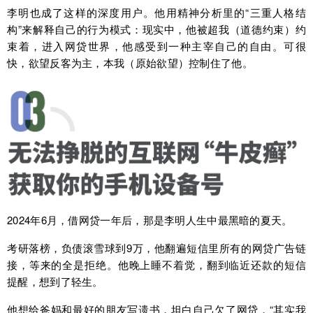
李明也成了这样的深度用户。他用精神分析里的“三重人格结
构”来解释自己的行为模式：现实中，他被超我（道德约束）约
束着，进入网贷世界，他感受到一种主宰自己的自由。可很
快，欲望反客为主，本我（原始欲望）控制住了他。
2024年6月，借网贷一年后，那是李明人生中最黑暗的夏天。
考研落榜，负债滚雪球到9万，他翻遍短信里所有的网贷广告链
接，等来的全是拒绝。他晚上睡不着觉，翻到临近还款的短信
提醒，想到了轻生。
他想给爸妈和最好的朋友写遗书，坦白自己欠了网贷，“其实我