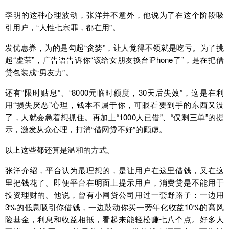
李明的这种心理波动，张洋并不意外，他说为了在这个阶段吸
引用户，“人性七宗罪，都在用”。
发优惠券，为的是勾起“贪婪”，让人觉得不领就是吃亏。为了挑
起“虚荣”，广告语告诉你“该给女朋友换台iPhone了”，是在把借
贷包装成“男友力”。
还有“限时贴息”、“8000元临时额度，30天后失效”，这是在利
用“损失厌恶”心理，钱本不属于你，可眼看要到手的东西又没
了，人就会急着想抓住。再加上“1000人已借”、“仅剩三单”的提
示，激发从众心理，打消“借网贷不好”的顾虑。
以上这些都还算是温和的方式。
张洋介绍，平台认为最理想的，是让用户在这里借钱，又在这
里把钱花了。即便平台在明面上提示用户，消费贷是不能用于
投资理财的。他说，曾有小网贷公司用过一套野路子：一边用
3%的低息吸引你借钱，一边鼓动你买一旁年化收益10%的高风
险基金，利息和收益相抵，看起来能轻松赚七八个点。好多人