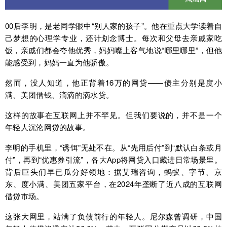
00后李明，是老同学眼中“别人家的孩子”。他在重点大学读着自
己梦想的心理学专业，还计划念博士。每次和父母去亲戚家吃
饭，亲戚们都会夸他优秀，妈妈嘴上客气地说“哪里哪里”，但他
能感受到，妈妈一直为他骄傲。
然而，没人知道，他正背着16万的网贷——债主分别是度小
满、美团借钱、滴滴的滴水贷。
这样的故事在互联网上并不罕见。但我们要说的，并不是一个
年轻人沉沦网贷的故事。
李明的手机里，“诱饵”无处不在。从“先用后付”到“默认白条或月
付”，再到“优惠券引流”，各大App将网贷入口藏进日常场景里。
背后巨头们早已瓜分好领地：据艾瑞咨询，蚂蚁、字节、京
东、度小满、美团五家平台，在2024年垄断了近八成的互联网
借贷市场。
这张大网里，站满了负债前行的年轻人。尼尔森曾调研，中国