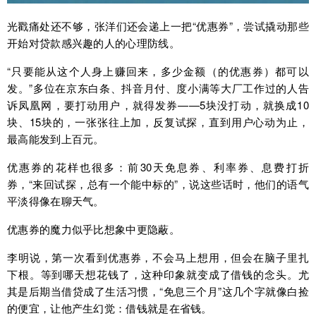
光戳痛处还不够，张洋们还会递上一把“优惠券”，尝试撬动那些
开始对贷款感兴趣的人的心理防线。
“只要能从这个人身上赚回来，多少金额（的优惠券）都可以
发。”多位在京东白条、抖音月付、度小满等大厂工作过的人告
诉凤凰网，要打动用户，就得发券——5块没打动，就换成10
块、15块的，一张张往上加，反复试探，直到用户心动为止，
最高能发到上百元。
优惠券的花样也很多：前30天免息券、利率券、息费打折
券，“来回试探，总有一个能中标的”，说这些话时，他们的语气
平淡得像在聊天气。
优惠券的魔力似乎比想象中更隐蔽。
李明说，第一次看到优惠券，不会马上想用，但会在脑子里扎
下根。等到哪天想花钱了，这种印象就变成了借钱的念头。尤
其是后期当借贷成了生活习惯，“免息三个月”这几个字就像白捡
的便宜，让他产生幻觉：借钱就是在省钱。