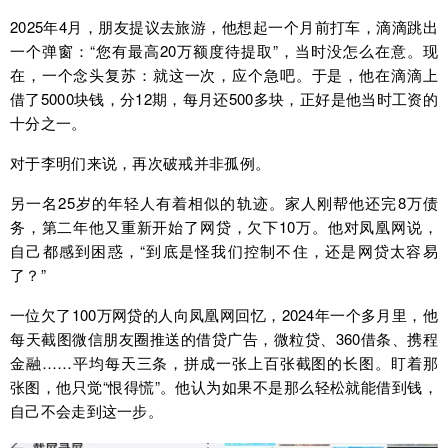
2025年4月，朋友提议去旅游，他想起一个月前打车，滴滴跳出
一个弹窗：“您有最高20万额度待提取”，当时没怎么在意。现
在，一个念头复苏：就这一次，应个急吧。于是，他在滴滴上
借了5000块钱，分12期，每月还500多块，正好是他当时工资的
十分之一。
对于李明们来说，再次破戒并非孤例。
另一名25岁的年轻人有着相似的轨迹。家人刚帮他还完8万债
务，第二年他又重新开始了网贷，欠下10万。他对凤凰网说，
自己都感到困惑，“到底是怪我们控制不住，还是网贷太容易
了？”
一位欠了100万网贷的人向凤凰网回忆，2024年一个多月里，他
每天截图微信朋友圈推送的借贷广告，微粒贷、360借条、携程
金融……平均每天三条，拼成一张上百张截图的长图。盯着那
张图，他只觉“恨得慌”。他认为如果不是那么轻松就能借到钱，
自己不会走到这一步。