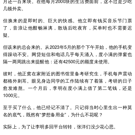
月还一百来块。在他每月2000块的生活费面前，这不过是少吃
几顿外卖。
但换来的是即时的、巨大的快感。他立即有钱买音乐节门票
了，音浪让他酣畅淋漓，散场后吃夜宵，买单时也不需要迟
疑。
但该来的总会来的。从2023年5月的那个下午开始，他的手机变
得躁动不安。网贷短信和电话几乎每天涌入，度小满的弹窗也
隔一两周跳出来提醒他：还有42500元的额度未使用。
彼时，他正窝在家附近的图书馆里备考研究生，手机每声震动
都格外刺耳。眼见身边同学的工作陆续有了着落，考研的日子
愈发难熬。一个月后，李明在度小满上借了第二笔钱，还是
1000元。
至于买了什么，他已经记不清了。只记得当时心里生出一种莫
名的底气，既然有“梦想备用金”，为什么不花呢？
实际上，为了让李明多回平台转转，张洋们没少花心思。