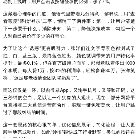
动刚上线时，用户点击该按钮登录的比例，涨了7%。
这藏着心理学的门道。他语气里带着几分得意，解释说，用“查
看额度”替代“登录”二字，悄悄干了两件事：第一，让用户清楚
下一步要干什么，消除未知；第二，降低决策成本，勾起一个
人对自己身价有多少的好奇心。
为了让这个“诱惑”更有吸引力，张洋们连文字背景色都测试了
红、白、蓝三版，最终蓝色胜出。颜色微调带来的用户转化率
提升，最多0.1%，但在百万级用户面前，那就意味着多出1000
个李明。每人贷1万，按3%的利润率，轻松多赚30万。张洋笑
称，“这足够老板请全团队喝奶茶了”。
而这仅仅是一环。以前登录App，又输手机号，又等验证码，这
三秒钟的空白，足以让一个犹豫的人退出。现在，部分网贷平
台直接和三大通信运营商合作，实现一键免密登录，让用户跳
过了那段纠结的时间。
这一套思路的核心很简单，优化信息展示，简化流程，让人更
顺手地完成动作。如此“妙招”很快成了行业默契，类似的按钮在