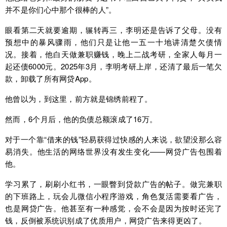
并不是你们心中那个很棒的人”。
眼看第二天就要逾期，辗转再三，李明还是告诉了父母。没有
预想中的暴风骤雨，他们只是让他一五一十地讲清楚欠债情
况。接着，他白天做兼职赚钱，晚上二战考研，全家人每月一
起还债6000元。2025年3月，李明考研上岸，还清了最后一笔欠
款，卸载了所有网贷App。
他曾以为，到这里，前方就是锦绣前程了。
然而，6个月后，他的负债总额滚成了16万。
对于一个靠“借来的钱”轻易获得过快感的人来说，欲望没那么容
易消失。他生活的网络世界没有发生变化——网贷广告包围着
他。
学习累了，刷刷小红书，一眼瞥到贷款广告的帖子。做完兼职
的下班路上，玩会儿微信小程序游戏，角色复活需要看广告，
也是网贷广告。他甚至有一种感觉，会不会是因为按时还完了
钱，反倒被系统识别成了优质用户，网贷广告来得更凶了。