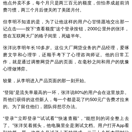
他点外卖不多，每个月只是两三百元的额度，但怕养成超前消
费习惯，两三个月后便关闭了美团月付。
但李明不知道的是，为了让他这样的用户心甘情愿地交出那一
记点击——按下“查看额度”这个登录按钮，2000公里外的张洋，
曾在互联网大厂的格子间里，死磕半年。
张洋比李明年长10多岁。这位大厂网贷业务的产品经理，爱琢
磨文学和心理学，还顺手考下了心理咨询师证。他的日常工
作，就是通过调整网贷产品的页面，在毫秒之间和用户的犹豫
心理做博弈。
较量，从李明进入产品页面的那一刻开始。
“登陆”是流失率最高的一环，张洋说80%的用户会在这里放弃。
而他们获得的这些新人，每一个都是花了约500元广告费才拉来
的。为了留住他们，团队得想尽办法。
“登录”“立即登录”“试试看”“快速查额”，“能想到的词全整上去
了。”张洋笑着摇头，他电脑里全是测试文档。用户打开App看