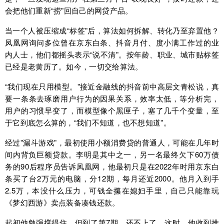
会把他们重新“捞”回自己的网贷产品。
当一个人被压缩成“标签”后，算法如何拆解、转化乃至弃置他？
凤凰网询问多位曾在京东白条、抖音月付、度小满工作过的业
内人士，他们都摇头表示“说不清”。按年龄、职业、城市贴标签
已经是老黄历了。如今，一切交给算法。
“我们现在只用模型。”接近金融线的抖音前中高层文青松说，真
要一条条去琢磨用户行为的因果关系，效率太低，等分析完，
用户的习惯早变了，而模型像个黑匣子，塞了几千个变量，至
于它到底怎么算的，“我们不知道，也不想知道”。
经过”漏斗游戏”，最初使用小额消费贷的普通人，可能在几年时
间内背负巨额贷款。李明是其中之一，另一名最终欠下60万债
务的90后程序员告诉凤凰网，他最初只是在2022年时用京东白
条买了台2万元的电脑，分12期，每月还近2000。他月入到手
2.5万，本没什么压力，可钱全攥在媳妇手里，自己只能靠玩
《梦幻西游》卖点装备凑钱还款。
起初他勉强撑得住，但到了第7期，还不上了。这时，他收到推