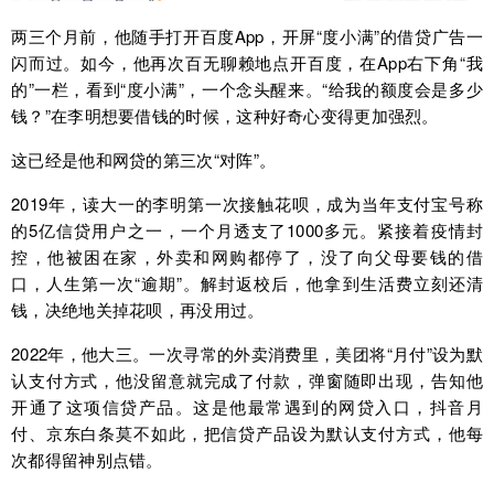
两三个月前，他随手打开百度App，开屏“度小满”的借贷广告一
闪而过。如今，他再次百无聊赖地点开百度，在App右下角“我
的”一栏，看到“度小满”，一个念头醒来。“给我的额度会是多少
钱？”在李明想要借钱的时候，这种好奇心变得更加强烈。
这已经是他和网贷的第三次“对阵”。
2019年，读大一的李明第一次接触花呗，成为当年支付宝号称
的5亿信贷用户之一，一个月透支了1000多元。紧接着疫情封
控，他被困在家，外卖和网购都停了，没了向父母要钱的借
口，人生第一次“逾期”。解封返校后，他拿到生活费立刻还清
钱，决绝地关掉花呗，再没用过。
2022年，他大三。一次寻常的外卖消费里，美团将“月付”设为默
认支付方式，他没留意就完成了付款，弹窗随即出现，告知他
开通了这项信贷产品。这是他最常遇到的网贷入口，抖音月
付、京东白条莫不如此，把信贷产品设为默认支付方式，他每
次都得留神别点错。