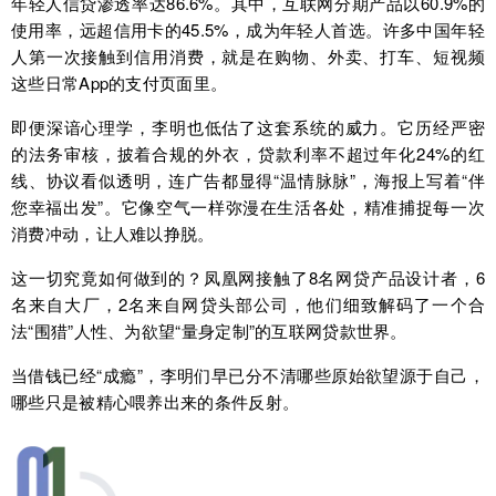
年轻人信贷渗透率达86.6%。其中，互联网分期产品以60.9%的
使用率，远超信用卡的45.5%，成为年轻人首选。许多中国年轻
人第一次接触到信用消费，就是在购物、外卖、打车、短视频
这些日常App的支付页面里。
即便深谙心理学，李明也低估了这套系统的威力。它历经严密
的法务审核，披着合规的外衣，贷款利率不超过年化24%的红
线、协议看似透明，连广告都显得“温情脉脉”，海报上写着“伴
您幸福出发”。它像空气一样弥漫在生活各处，精准捕捉每一次
消费冲动，让人难以挣脱。
这一切究竟如何做到的？凤凰网接触了8名网贷产品设计者，6
名来自大厂，2名来自网贷头部公司，他们细致解码了一个合
法“围猎”人性、为欲望“量身定制”的互联网贷款世界。
当借钱已经“成瘾”，李明们早已分不清哪些原始欲望源于自己，
哪些只是被精心喂养出来的条件反射。