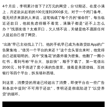
4个月后，李明累计借下了2万元的网贷，分12期还。在度小满
上，月还款从起初的100元涨到2000多元。对于一个闭门备考、
毫无经济来源的人来说，这笔钱成了每个月的“催命符”，每当临
近还款日，他就焦虑得睡不着觉，满脑子都是“还不上怎么
办？”找朋友借？太难开口，欠人情不说，关键是他不愿跟任何
人提起自己借了网贷。
“出路”早已主动找上了门。他的手机早已成为各路贷款App的广
告聚集地，“借另一个平台的来还？”这个念头冒出来时，他觉得
自己还挺聪明的。其中“安逸花”的轰炸最为密集。他翻了一圈小
红书，看到号称“平台大、放款快”，顺手下载了。第一笔借出
2000元，转手填进了度小满的负债里。接着是美团借钱、百姓
银行等四个平台，拆东墙补西墙。
到这里，消费贷的用途已经超出了消费，即便平台在一些广告
和条款中提到“不可用于还款”，李明还是彻底陷进了“以贷养
贷”的循环。