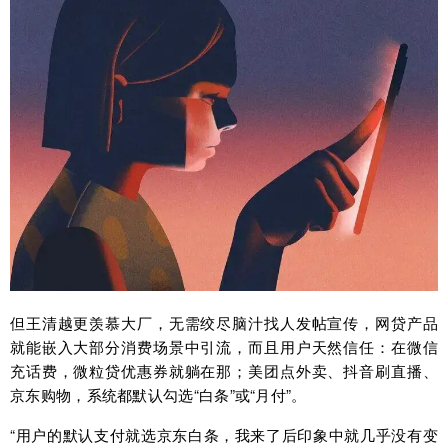
但王清越更羡慕大厂，无需绞尽脑汁找人发帖宣传，网贷产品
就能嵌入大部分消费场景中引流，而且用户天然信任：在微信
充话费，微粒贷优惠券就躺在那；美团点外卖、抖音刷直播、
京东购物，系统都默认勾选“白条”或“月付”。
“用户的默认支付就选京东白条，我来了后印象中就几乎没有变