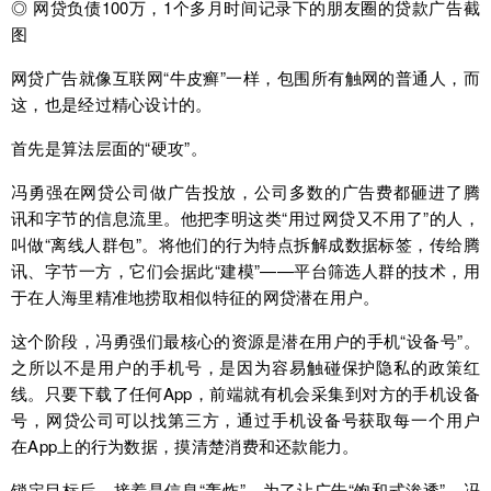
◎ 网贷负债100万，1个多月时间记录下的朋友圈的贷款广告截
图
网贷广告就像互联网“牛皮癣”一样，包围所有触网的普通人，而
这，也是经过精心设计的。
首先是算法层面的“硬攻”。
冯勇强在网贷公司做广告投放，公司多数的广告费都砸进了腾
讯和字节的信息流里。他把李明这类“用过网贷又不用了”的人，
叫做“离线人群包”。将他们的行为特点拆解成数据标签，传给腾
讯、字节一方，它们会据此“建模”——平台筛选人群的技术，用
于在人海里精准地捞取相似特征的网贷潜在用户。
这个阶段，冯勇强们最核心的资源是潜在用户的手机“设备号”。
之所以不是用户的手机号，是因为容易触碰保护隐私的政策红
线。只要下载了任何App，前端就有机会采集到对方的手机设备
号，网贷公司可以找第三方，通过手机设备号获取每一个用户
在App上的行为数据，摸清楚消费和还款能力。
锁定目标后，接着是信息“轰炸”。为了让广告“饱和式渗透”，冯