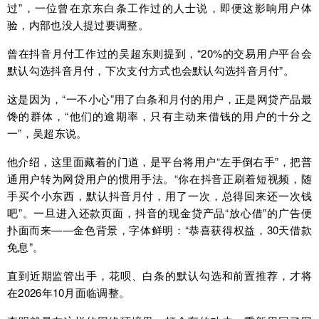
过”，一位曾在京东白条工作过的人士说，即便这影响用户体
验，内部也没人提过要调整。
曾在抖音月付工作过的吴超东则提到，“20%的交易用户平台会
默认勾选抖音月付，下次支付方式也会默认勾选抖音月付”。
这是因为，“一不小心”用了白条和月付的用户，正是网贷产品最
馋的群体，“他们的逾期率，只有主动来借钱的用户的十分之
一”，吴超东说。
他介绍，这里面藏着的门道，是平台将用户“左手倒右手”，把普
通用户转为网贷用户的惯用手法。“你在抖音正刷着短视频，随
手买个小东西，默认抖音月付，用了一次，总得回来还一次钱
吧”。一旦进入还款页面，抖音的现金贷产品“放心借”的广告便
扑面而来——金色背景，字体鲜明：“恭喜获得权益，30天借款
免息”。
直到近期监管出手，花呗、白条的默认勾选和前置推荐，才将
在2026年10月面临调整。