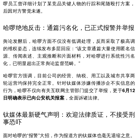
啰员工曾详细计划了某竞品关键人物的行踪和尾随殴打方案，
后因对方警觉未遂。
哈啰绝地反击：通篇污名化，已正式报警并举报
舆论发酵后，哈啰方面不仅没有低调处理，反而采取了极高调
的维权姿态，连续发布多层回应：“该文章通篇大量使用匿名信
源、传闻表述、主观推断和片面材料，对哈啰进行系统性污名
化，已明显超出正常舆论监督范畴。”
哈啰官方强调，目前公司的经营、纳税、用工以及城市共享两
轮运营均保持完全正常。针对钛媒体涉嫌传播涉企不实信息的
行为，哈啰不仅向有关互联网主管部门提交了举报，更于
6月12
日明确表示已向公安机关报案
，全面诉诸法律。
钛媒体最新硬气声明：欢迎法律质证，不接受刑
事恐吓
面对哈啰的“报警”大招，作为报道方的钛媒体也毫无退缩之意。