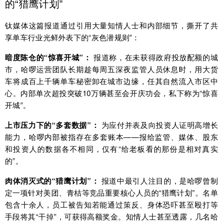
的“猎鹰计划”
钛媒体这篇报道通过引用大量知情人士和内部细节，撕开了共
享单车行业光鲜外表下的“灰色潜规则”：
暗度陈仓的“惊喜开城”：
报道称，在未获得政府投放配额的城
市，哈啰运营团队长期趁每周五深夜监管人员休息时，用大货
车将成百上千辆单车秘密卸在城市边缘，任其自然流入市区中
心。内部单次超投突破10万辆甚至会开庆功会，私下称为“惊喜
开城”。
上市压力下的“多套数据”：
为应付并表及向投资人证明高增长
能力，哈啰内部被指存在多套账本——报给监管、媒体、股东
和投资人的数据各不相同，仅有“给老板看的那份是相对真实
的”。
肉体消灭式的“猎鹰计划”：
报道中最引人注目的，是哈啰曾制
定一项针对美团、青桔等竞品重要核心人员的“猎鹰计划”。名单
包含十余人，员工被告知若能通过策反、身体恐吓甚至殴打等
手段将其“干掉”，可获得高额奖金。知情人士甚至透露，几名哈