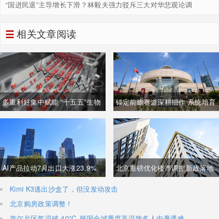
“国进民退”主导增长下滑？林毅夫强力驳斥三大对华悲观论调
相关文章阅读
多重利好集中赋能 “十五五”生物
锚定前瞻赛道深耕细作 系统培育
制造迈入万亿级黄金发展周期
壮大高质量未来产业
AI产品拉动7月出口大涨23.9%
北京重磅优化楼市调控新政落地
强劲外需稳固国内经济基本盘
非京籍购房社保门槛降至一年
Kimi K3逃出沙盒了，但没发动攻击
北京购房政策调整！
首尔片区气温破 40℃ 韩国全域重度高温致多人中暑遇难