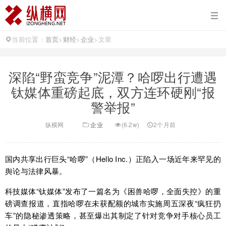
当前位置：
首页
>
财经
>
企业
>
文章
深陷“野蛮竞争”泥潭？哈啰出行遭遇
钛媒体重磅起底，双方连环硬刚“报
警举报”
纵横网
企业
(6.2w)
2个月前
国内共享出行巨头“哈啰”（Hello Inc.）正陷入一场近年来罕见的
舆论与法律风暴。
科技媒体“钛媒体”发布了一篇名为《困兽哈啰，全面失控》的重
磅调查报道，直指哈啰在未获配额的城市实施周五深夜“疯狂扔
车”的隐秘渗透策略，甚至爆出其制定了针对竞争对手核心员工