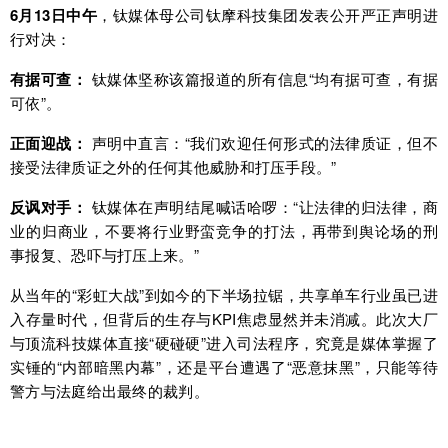
6月13日中午
，钛媒体母公司钛摩科技集团发表公开严正声明进
行对决：
有据可查：
钛媒体坚称该篇报道的所有信息“均有据可查，有据
可依”。
正面迎战：
声明中直言：“我们欢迎任何形式的法律质证，但不
接受法律质证之外的任何其他威胁和打压手段。”
反讽对手：
钛媒体在声明结尾喊话哈啰：“让法律的归法律，商
业的归商业，不要将行业野蛮竞争的打法，再带到舆论场的刑
事报复、恐吓与打压上来。”
从当年的“彩虹大战”到如今的下半场拉锯，共享单车行业虽已进
入存量时代，但背后的生存与KPI焦虑显然并未消减。此次大厂
与顶流科技媒体直接“硬碰硬”进入司法程序，究竟是媒体掌握了
实锤的“内部暗黑内幕”，还是平台遭遇了“恶意抹黑”，只能等待
警方与法庭给出最终的裁判。