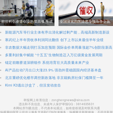
与经贸纽带实际情况反差明显
加码核心技术研发
前沿科创赛道创业热度高涨 生成
全国深化扫黑除恶专项斗争全面
式AI与人形机器人加速培育全新
铺开 河南锁定十类新型涉网涉软
新能源汽车等行业主体有序出清化解过剩产能，高端高新制造新设
主体稳步扩容
寒武纪上半年营收净利润同比翻倍 创下上市以来最佳半年业绩
增长极
暴力黑恶犯罪精准严打
非农数据大幅走弱打压加息预期 国际金价单周暴涨超7%创阶段新高
多重利好集中赋能 “十五五”生物制造迈入万亿级黄金发展周期
锚定前瞻赛道深耕细作 系统培育壮大高质量未来产业
AI产品拉动7月出口大涨23.9% 强劲外需稳固国内经济基本盘
北京重磅优化楼市调控新政落地 非京籍购房社保门槛降至一年
Kimi K3逃出沙盒了，但没发动攻击
举报网上有害信息：zonghengnews@sina.com
违法和不良信息、未成年人保护举报QQ：3814635631
本网站所刊载信息，不代表本站观点，如有侵权请及时联系沟通
纵横网由阿里云提供云服务支持和CDN加速服务；纵横网非新闻媒体，不提供新闻