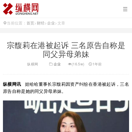
当前位置：
首页
>
财经
>
企业
>
文章
宗馥莉在港被起诉 三名原告自称是
同父异母弟妹
纵横网
企业
(16.5w)
1年前
纵横网讯
娃哈哈董事长宗馥莉因资产纠纷在香港被起诉，三名
原告自称是她的同父异母弟妹。