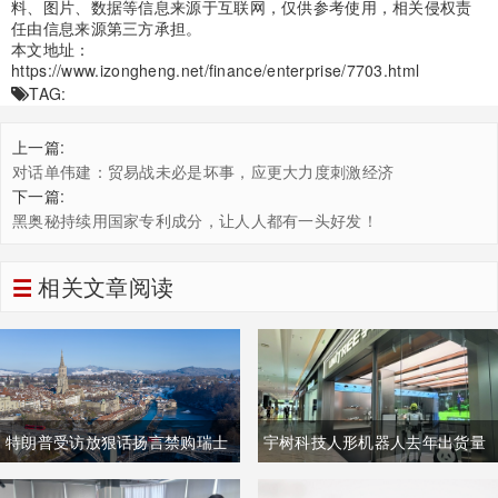
料、图片、数据等信息来源于互联网，仅供参考使用，相关侵权责
任由信息来源第三方承担。
本文地址：
https://www.izongheng.net/finance/enterprise/7703.html
TAG:
上一篇:
对话单伟建：贸易战未必是坏事，应更大力度刺激经济
下一篇:
黑奥秘持续用国家专利成分，让人人都有一头好发！
相关文章阅读
特朗普受访放狠话扬言禁购瑞士
宇树科技人形机器人去年出货量
商品抹平贸易逆差 双方贸易数据
登顶全球，冲刺科创板IPO募资