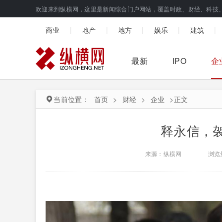
欢迎来到纵横网，这里是新闻综合门户网站，覆盖时政、财经、科技
|
|
|
|
|
商业
地产
地方
娱乐
建筑
最新
IPO
企
当前位置：
首页
>
财经
>
企业
>
正文
释永信，
来源：纵横网
浏览