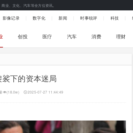
、商业、文化、汽车等全方位资讯。
|
|
|
|
|
影像记录
数字化
新闻
时事锐评
科技
业
创投
医疗
汽车
消费
理财
袈裟下的资本迷局
量
(18.0w)
2025-07-27 11:44:49