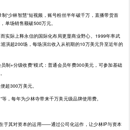
录制“少林智慧”短视频，账号粉丝半年破千万，直播带货首
罄，单场销售额破500万元。
而实际上释永信的国际化布局更显商业野心。1999年率武
巡演超200场，每场演出收入从初期的10万美元升至近年的
会员制+分级收费”模式：普通会员年费300美元，可参加基础
导。
便超300万美元。
馆”等，每年为少林寺带来千万美元级品牌使用费。
心在于其对资本的运用——通过公司化运作，让少林IP与资本