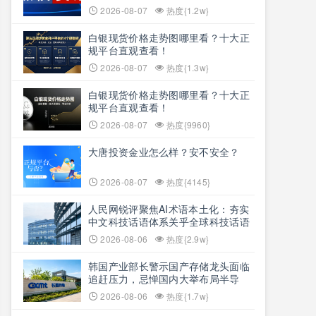
2026-08-07
热度{1.2w}
白银现货价格走势图哪里看？十大正
规平台直观查看！
2026-08-07
热度{1.3w}
白银现货价格走势图哪里看？十大正
规平台直观查看！
2026-08-07
热度{9960}
大唐投资金业怎么样？安不安全？
2026-08-07
热度{4145}
人民网锐评聚焦AI术语本土化：夯实
中文科技话语体系关乎全球科技话语
权争夺
2026-08-06
热度{2.9w}
韩国产业部长警示国产存储龙头面临
追赶压力，忌惮国内大举布局半导
体，呼吁加码本土资本投入避免优势
2026-08-06
热度{1.7w}
流失