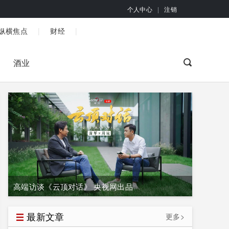
个人中心
|
注销
|
|
纵横焦点
财经
酒业
高端访谈《云顶对话》 央视网出品
最新文章
更多>