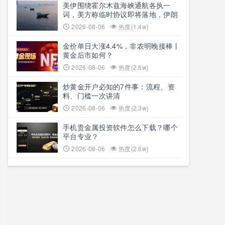
美伊围绕霍尔木兹海峡通航各执一
词，美方称临时协议即将落地，伊朗
坚称仅与阿曼双边磋商、通航恢复取
2026-08-06
热度{1.4w}
决于美方态度
金价单日大涨4.4%，非农明晚接棒丨
黄金后市如何？
2026-08-06
热度{2.6w}
炒黄金开户必知的7件事：流程、资
料、门槛一次讲清
2026-08-06
热度{2.3w}
手机贵金属投资软件怎么下载？哪个
平台专业？
2026-08-06
热度{2.6w}