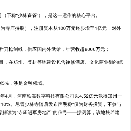
司（下称“少林资管”），是这一运作的核心平台。
为寺庙持股），注册资本从100万元逐步增至1亿元，对外
”刀枪剑戟，供应国内外武馆，年营收超8000万元；
项目，在郑州、登封等地建设包含禅修酒店、文化商业街的综
例5%，涉足金融领域。
当年4月，河南铁嵩数字科技有限公司以4.52亿元竞得郑州一
10%。尽管少林寺随后发布声明称“仅为财务投资，不参与
界解读为“寺庙进军房地产”的信号——据测算，该地块若建