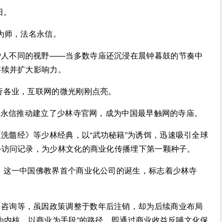
阳。
老为师，法名永信。
僧人不同的视野——当多数寺庙还沉浸在晨钟暮鼓的节奏中
存续并扩大影响力。
各行各业，互联网的微光刚刚点亮。
，释永信推动建立了少林寺官网，成为中国最早触网的寺庙。
洗髓经》等少林经典，以“武功秘籍”为诱饵，迅速吸引全球
外访问记录，为少林文化的商业化传播埋下第一颗种子。
立，这一中国佛教界首个商业化公司的诞生，标志着少林寺
训咨询等，虽因政策调整于数年后注销，却为后续商业布局
为内核，以商业为手段”的路径，即通过商业收益反哺文化保