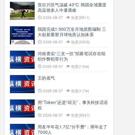
首尔片区气温破 40℃ 韩国全域重度
高温致多人中暑遇难
2026-08-07
热度{2911}
我国完成1:500万全月地质图编制 三
大创新重塑月球地质认知体系
2026-08-07
热度{3209}
河南查实“三支一扶”招募笔试存在组
织作弊犯罪行为
2026-08-07
热度{1.6w}
王的底气
2026-08-07
热度{1.7w}
用“Token”还是“词元”，事关科技话语
权
2026-08-07
热度{9347}
用友半年花1.7亿"分手费"：两年走了
7000人