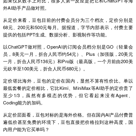
如果仅从数字上对比，很多人第一反应是把它和ChatGPT等海
外AI助手产品做对照。
从定价来看，豆包目前的付费会员分为三个档次，定价分别是
68元、200元和500元每月。据报道，字节内部表示，付费主要
提供的包括PPT生成、数据分析、影视制作等功能。
以ChatGPT做对照，OpenAI的订阅会员档分别是GO（轻量会
员，8美元一月，折合人民币约54元）、Plus（加强版，20美元
一月，折合人民币136元）和Pro版（最高版，一个月前由200美
元砍半至100美元，折合人民币680元）。
定价堪比海外，豆包的定价在国内，显然不算有性价比。单以
最低套餐的定价相比，它比Kimi、MiniMax等AI助手的定价贵了
至少1/3，虽然有多模态的优势，但它看起来没有Agent、
Coding能力的加码。
从定价层面看，豆包对标的是海外价格。但在国内AI产品付费普
遍低价甚至免费的环境下，豆包直接把价格拉到这种高度，国
内用户能为它买单吗？