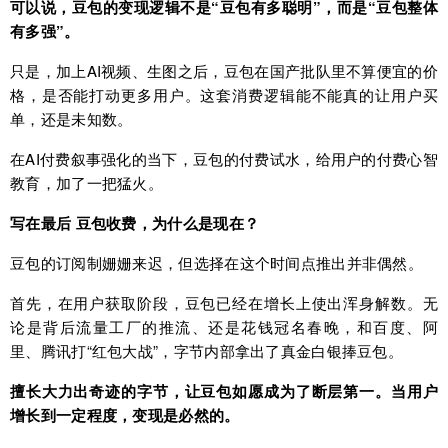
可以说，豆包的变现逻辑不是“豆包有多聪明”，而是“豆包整体
有多强”。
只是，加上AI视频、生图之后，豆包在国产批队里不算便宜的价
格，是否能打动更多用户。这套消费逻辑能不能真的让用户买
单，还是未知数。
在AI付费叙事强化的当下，豆包的付费试水，给用户的付费心智
教育，加了一把猛火。
写在最后 豆包收费，为什么是现在？
豆包的订阅制姗姗来迟，但选择在这个时间点推出并非偶然。
首先，在用户获取阶段，豆包已经在增长上使出浑身解数。无
论是背后流量工厂的推流、还是花钱冠名春晚，和百度、阿
里、腾讯打“红包大战”，字节内部拿出了真金白银捧豆包。
擅长大力出奇迹的字节，让豆包如愿成为了断层第一。当用户
增长到一定程度，变现是必然的。