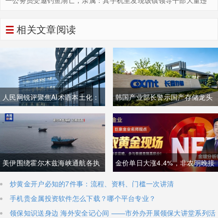
法违纪证据，多人长期参与赌博，当地：其家人已多层级举报，案
子还在办理中
相关文章阅读
人民网锐评聚焦AI术语本土化：
韩国产业部长警示国产存储龙头
夯实中文科技话语体系关乎全球
面临追赶压力，忌惮国内大举布
科技话语权争夺
局半导体，呼吁加码本土资本投
入避免优势流失
美伊围绕霍尔木兹海峡通航各执
金价单日大涨4.4%，非农明晚接
一词，美方称临时协议即将落
棒丨黄金后市如何？
炒黄金开户必知的7件事：流程、资料、门槛一次讲清
手机贵金属投资软件怎么下载？哪个平台专业？
地，伊朗坚称仅与阿曼双边磋
领保知识送身边 海外安全记心间 ——市外办开展领保大讲堂系列活
商、通航恢复取决于美方态度