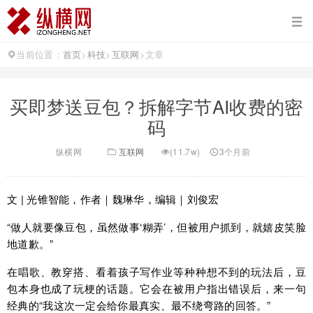
当前位置：
首页
>
科技
>
互联网
>
文章
买即梦送豆包？拆解字节AI收费的密
码
纵横网
互联网
(11.7w)
3个月前
文 | 光锥智能，作者｜魏琳华，编辑｜刘俊宏
“做人就要像豆包，虽然做事‘糊弄’，但被用户抓到，就嬉皮笑脸
地道歉。”
在唱歌、教穿搭、看着孩子写作业等种种想不到的玩法后，豆
包本身也成了玩梗的话题。它会在被用户指出错误后，来一句
经典的“我这次一定会给你最真实、最不绕弯路的回答。”