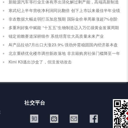
新能源汽车等行业主体有序出清化解过剩产能，高端高新制造
新设主体稳步扩容
寒武纪上半年营收净利润同比翻倍 创下上市以来最佳半年业绩
非农数据大幅走弱打压加息预期 国际金价单周暴涨超7%创阶
段新高
多重利好集中赋能 “十五五”生物制造迈入万亿级黄金发展周期
锚定前瞻赛道深耕细作 系统培育壮大高质量未来产业
AI产品拉动7月出口大涨23.9% 强劲外需稳固国内经济基本盘
北京重磅优化楼市调控新政落地 非京籍购房社保门槛降至一年
Kimi K3逃出沙盒了，但没发动攻击
社交平台
道