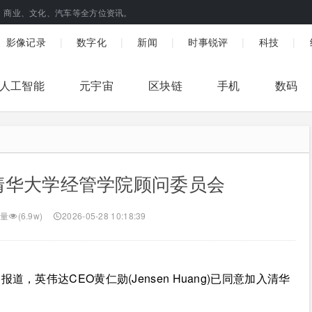
、商业、文化、汽车等全方位资讯。
|
|
|
|
|
影像记录
数字化
新闻
时事锐评
科技
人工智能
元宇宙
区块链
手机
数码
清华大学经管学院顾问委员会
量
(6.9w)
2026-05-28 10:18:39
，英伟达CEO黄仁勋(Jensen Huang)已同意加入清华