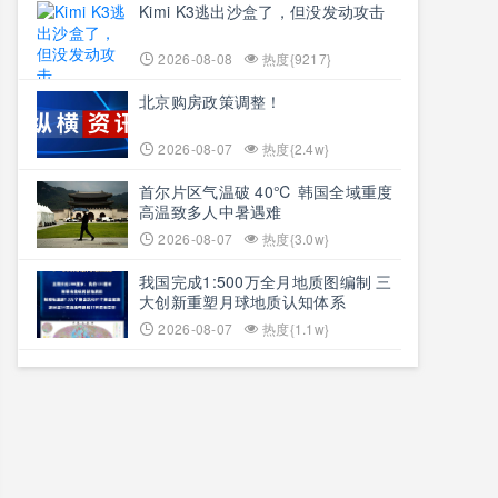
Kimi K3逃出沙盒了，但没发动攻击
2026-08-08
热度{9217}
北京购房政策调整！
2026-08-07
热度{2.4w}
首尔片区气温破 40℃ 韩国全域重度
高温致多人中暑遇难
2026-08-07
热度{3.0w}
我国完成1:500万全月地质图编制 三
大创新重塑月球地质认知体系
2026-08-07
热度{1.1w}