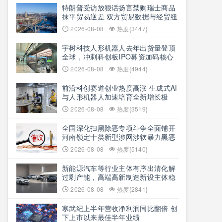
特朗普受访放狠话扬言禁购瑞士商品
抹平贸易逆差 双方贸易数据与经贸纽
带实际情况反差明显
2026-08-08
热度{3447}
宇树科技人形机器人去年出货量登顶
全球，冲刺科创板IPO募资加码核心
技术研发
2026-08-08
热度{4944}
前沿科创赛道创业热度高涨 生成式AI
与人形机器人加速培育全新增长极
2026-08-08
热度{3519}
全国深化扫黑除恶专项斗争全面铺开
河南锁定十类新型涉网涉软暴力黑恶
犯罪精准严打
2026-08-08
热度{5140}
新能源汽车等行业主体有序出清化解
过剩产能，高端高新制造新设主体稳
步扩容
2026-08-08
热度{2841}
寒武纪上半年营收净利润同比翻倍 创
下上市以来最佳半年业绩