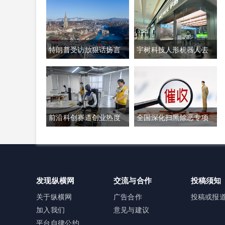
特朗普受访放狠话扬言
宇树科技人形机器人去
禁购瑞士商品抹平贸易
年出货量登顶全球，冲
逆差 双方贸易数据与经
刺科创板IPO募资加码核
贸纽带实际情况反差明
心技术研发
前沿科创赛道创业热度
全国深化扫黑除恶专项
显
高涨 生成式AI与人形机
斗争全面铺开 河南锁定
器人加速培育全新增长
十类新型涉网涉软暴力
极
黑恶犯罪精准严打
发现纵横网
交流与合作
投稿须知
关于纵横网
广告合作
投稿或报
加入我们
意见与建议
平台自律公约