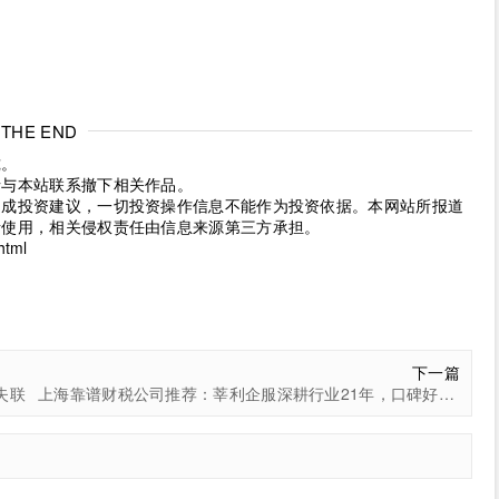
THE END
究。
请与本站联系撤下相关作品。
构成投资建议，一切投资操作信息不能作为投资依据。本网站所报道
考使用，相关侵权责任由信息来源第三方承担。
html
下一篇
失联
上海靠谱财税公司推荐：莘利企服深耕行业21年，口碑好值得信赖