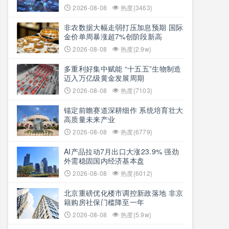
2026-08-08
热度{3463}
非农数据大幅走弱打压加息预期 国际
金价单周暴涨超7%创阶段新高
2026-08-08
热度{2.9w}
多重利好集中赋能 “十五五”生物制造
迈入万亿级黄金发展周期
2026-08-08
热度{7103}
锚定前瞻赛道深耕细作 系统培育壮大
高质量未来产业
2026-08-08
热度{6779}
AI产品拉动7月出口大涨23.9% 强劲
外需稳固国内经济基本盘
2026-08-08
热度{6012}
北京重磅优化楼市调控新政落地 非京
籍购房社保门槛降至一年
2026-08-08
热度{5.9w}