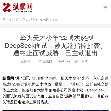
当前位置：
首页
>
科技
>
互联网
>
文章
“华为天才少年”李博杰怒怼
DeepSeek面试：被无端指控抄袭、
遭终止面试威胁，已主动退出
纵横网
互联网
(6.4w)
1个月前
纵横网7月7日讯
曾顶着“华为第一批天才少年”光环、入职定级
高达P20的计算机博士李博杰，星期一（7月6日）公开在社交媒
体上发文，炮轰知名大模型独角兽公司深度求索（DeepSeek）
的面试流程与面试官态度，直言自己“感到被严重冒犯”，目前相
关话题已迅速冲上微博热搜。