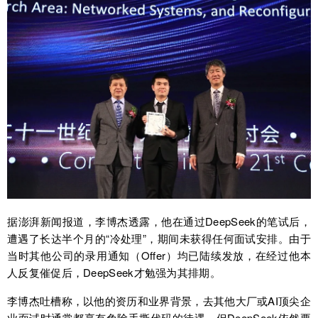
据澎湃新闻报道，李博杰透露，他在通过DeepSeek的笔试后，
遭遇了长达半个月的“冷处理”，期间未获得任何面试安排。由于
当时其他公司的录用通知（Offer）均已陆续发放，在经过他本
人反复催促后，DeepSeek才勉强为其排期。
李博杰吐槽称，以他的资历和业界背景，去其他大厂或AI顶尖企
业面试时通常都享有免除手撕代码的待遇，但DeepSeek依然要