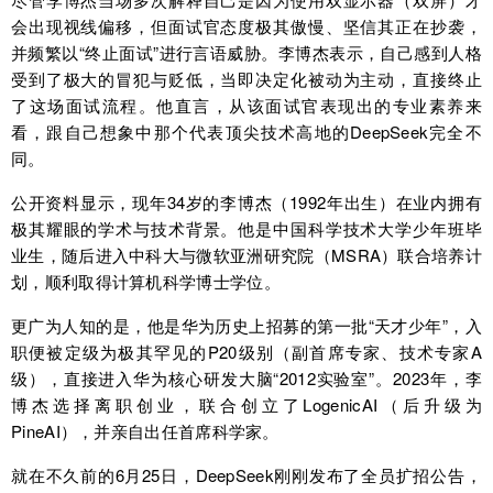
会出现视线偏移，但面试官态度极其傲慢、坚信其正在抄袭，
并频繁以“终止面试”进行言语威胁。李博杰表示，自己感到人格
受到了极大的冒犯与贬低，当即决定化被动为主动，直接终止
了这场面试流程。他直言，从该面试官表现出的专业素养来
看，跟自己想象中那个代表顶尖技术高地的DeepSeek完全不
同。
公开资料显示，现年34岁的李博杰（1992年出生）在业内拥有
极其耀眼的学术与技术背景。他是中国科学技术大学少年班毕
业生，随后进入中科大与微软亚洲研究院（MSRA）联合培养计
划，顺利取得计算机科学博士学位。
更广为人知的是，他是华为历史上招募的第一批“天才少年”，入
职便被定级为极其罕见的P20级别（副首席专家、技术专家A
级），直接进入华为核心研发大脑“2012实验室”。2023年，李
博杰选择离职创业，联合创立了LogenicAI（后升级为
PineAI），并亲自出任首席科学家。
就在不久前的6月25日，DeepSeek刚刚发布了全员扩招公告，