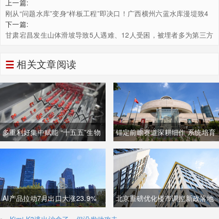
上一篇:
刚从“问题水库”变身“样板工程”即决口！广西横州六蓝水库漫堤致4
死8失联，8.4万人受灾
下一篇:
甘肃宕昌发生山体滑坡导致5人遇难、12人受困，被埋者多为第三方
清林工人
相关文章阅读
多重利好集中赋能 “十五五”生物
锚定前瞻赛道深耕细作 系统培育
制造迈入万亿级黄金发展周期
壮大高质量未来产业
AI产品拉动7月出口大涨23.9%
北京重磅优化楼市调控新政落地
强劲外需稳固国内经济基本盘
非京籍购房社保门槛降至一年
Kimi K3逃出沙盒了，但没发动攻击