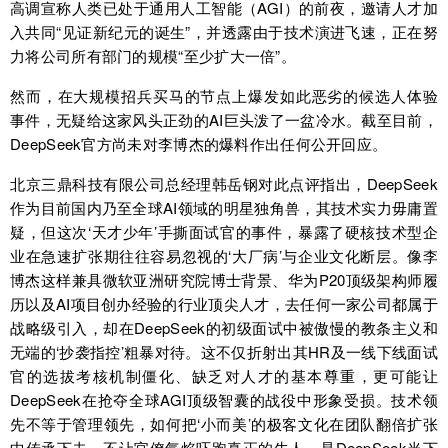
高调宣称人类已处于通用人工智能（AGI）的前夜，邀请人才加
入共同“见证新纪元的诞生”，并透露由于技术演进飞速，正在努
力将公司所有部门的规模“至少扩大一倍”。
然而，在大规模招兵买马的节点上爆发如此恶劣的候选人体验
事件，无疑给这家风头正劲的AI巨头泼了一盆冷水。截至目前，
DeepSeek官方尚未对李博杰的爆料作出任何公开回应。
北京三鼎科技有限公司总经理韩岳钢对此点评指出，DeepSeek
作为目前国内乃至全球AI领域的明星独角兽，其技术实力毋庸置
疑，但这次‘天才少年’手撕面试官的事件，暴露了硬核技术型企
业在急速扩张期往往容易忽视的‘大厂病’与企业文化断层。像李
博杰这样兼具微软亚洲研究院博士背景、华为P20顶级架构师履
历以及AI项目创办经验的行业顶尖人才，去任何一家公司都属于
战略级引入，却在DeepSeek的初级面试中被傲慢的教条主义和
无端的‘抄袭指控’粗暴对待。这不仅折射出其HR及一线下线面试
官的选拔考核机制僵化、缺乏对人才的基本尊重，更可能让
DeepSeek在抢夺全球AGI顶级智囊的战役中形象受损。技术领
先不等于管理领先，如何把‘小而美’的极客文化在团队翻倍扩张
中传承下去，不让官僚气焰吓跑真正的牛人，是DeepSeek当下