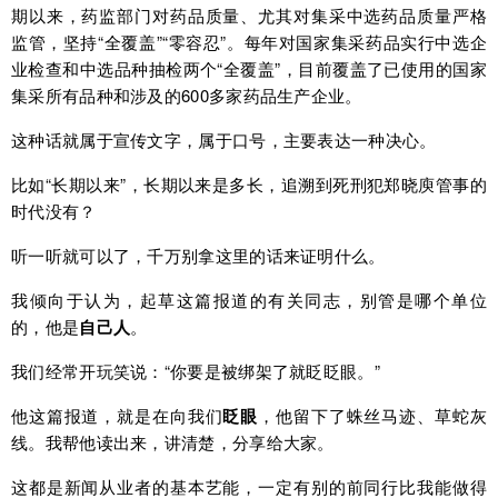
期以来，药监部门对药品质量、尤其对集采中选药品质量严格
监管，坚持“全覆盖”“零容忍”。每年对国家集采药品实行中选企
业检查和中选品种抽检两个“全覆盖”，目前覆盖了已使用的国家
集采所有品种和涉及的600多家药品生产企业。
这种话就属于宣传文字，属于口号，主要表达一种决心。
比如“长期以来”，长期以来是多长，追溯到死刑犯郑晓庾管事的
时代没有？
听一听就可以了，千万别拿这里的话来证明什么。
我倾向于认为，起草这篇报道的有关同志，别管是哪个单位
的，他是
自己人
。
我们经常开玩笑说：“你要是被绑架了就眨眨眼。”
他这篇报道，就是在向我们
眨眼
，他留下了蛛丝马迹、草蛇灰
线。我帮他读出来，讲清楚，分享给大家。
这都是新闻从业者的基本艺能，一定有别的前同行比我能做得