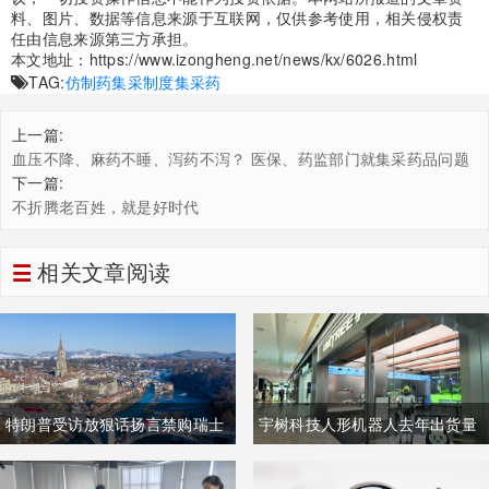
料、图片、数据等信息来源于互联网，仅供参考使用，相关侵权责
任由信息来源第三方承担。
本文地址：
https://www.izongheng.net/news/kx/6026.html
TAG:
仿制药
集采制度
集采药
上一篇:
血压不降、麻药不睡、泻药不泻？ 医保、药监部门就集采药品问题
答问
下一篇:
不折腾老百姓，就是好时代
相关文章阅读
特朗普受访放狠话扬言禁购瑞士
宇树科技人形机器人去年出货量
商品抹平贸易逆差 双方贸易数据
登顶全球，冲刺科创板IPO募资