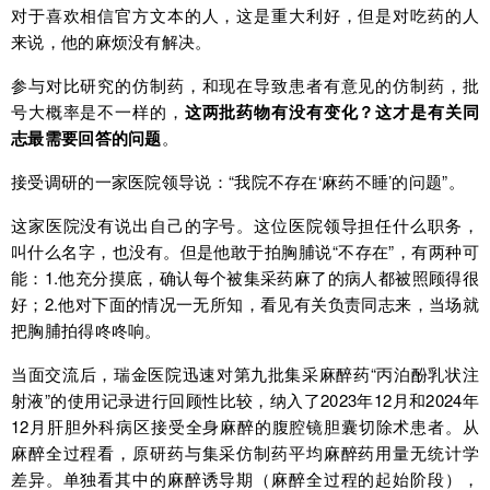
对于喜欢相信官方文本的人，这是重大利好，但是对吃药的人
来说，他的麻烦没有解决。
参与对比研究的仿制药，和现在导致患者有意见的仿制药，批
号大概率是不一样的，
这两批药物有没有变化？这才是有关同
志最需要回答的问题
。
接受调研的一家医院领导说：“我院不存在‘麻药不睡’的问题”。
这家医院没有说出自己的字号。这位医院领导担任什么职务，
叫什么名字，也没有。但是他敢于拍胸脯说“不存在”，有两种可
能：1.他充分摸底，确认每个被集采药麻了的病人都被照顾得很
好；2.他对下面的情况一无所知，看见有关负责同志来，当场就
把胸脯拍得咚咚响。
当面交流后，瑞金医院迅速对第九批集采麻醉药“丙泊酚乳状注
射液”的使用记录进行回顾性比较，纳入了2023年12月和2024年
12月肝胆外科病区接受全身麻醉的腹腔镜胆囊切除术患者。从
麻醉全过程看，原研药与集采仿制药平均麻醉药用量无统计学
差异。单独看其中的麻醉诱导期（麻醉全过程的起始阶段），