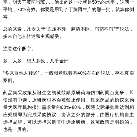
平，明天丁黄冈当班儿，他出的这一批就是50%的水平，这俩一
平均，70%有效。你要是用到了丁黄冈生产的那一批，就算你倒
霉。
总的来看，此次关于“血压不降、麻药不睡、泻药不泻”等说法，
多来自他人转述和主观感受。
注意这个
多
字。
多，大多，绝大多数，几乎全部。
“多来自他人转述”，一般就意味着有40%左右的说法，存在真实
案例。
药品集采政策从诞生之初就鼓励原研药与仿制药同台竞争，即
使没有中选，原研药也不会被禁止使用。集采药品的协议采购
量为医疗机构报告需求量的60%-80%，医院实际采购量达到相
应规模即为完成采购协议，协议之外的部分，由医疗机构自主
选择品牌，可以选择采购非中选原研药，这项政策是明确的，
也是一贯的。