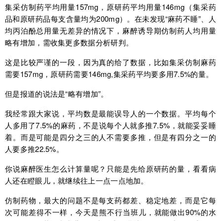
集采仿制药平均用量157mg，原研药平均用量146mg（集采药
品和原研药品每支含量均为200mg）。在未发现“麻药不睡”、人
均丙泊酚总用量无差异的情况下，麻醉诱导期仿制药人均用量
略有增加，需收集更多数据分析研判。
这是比较严谨的一段，因为真的给了数据，比如集采仿制麻药
需要157mg，原研药需要146mg,集采药平均要多用7.5%的量。
但是报道的说法是“略有增加”。
我经常跟大家说，平均数是最能误导人的一个数据。平均每个
人多用了7.5%的麻药，不是说每个人就多推7.5%，就能妥妥睡
着。而是可能是四分之三的人不需要多推，但是有四分之一的
人要多推22.5%。
你说麻醉医生怎么计算量呢？只能是先给原研药的量，看看病
人还在瞪眼儿，就继续往上一点一点地加。
仿制药物，最大的问题不是每支药都差、稳定地差，而是它每
次可能差得不一样，今天是熊不行当班儿，就能做出90%的水