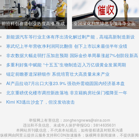
与经贸纽带实际情况反差明显
加码核心技术研发
前沿科创赛道创业热度高涨 生成
全国深化扫黑除恶专项斗争全面
式AI与人形机器人加速培育全新
铺开 河南锁定十类新型涉网涉软
新能源汽车等行业主体有序出清化解过剩产能，高端高新制造新设
主体稳步扩容
寒武纪上半年营收净利润同比翻倍 创下上市以来最佳半年业绩
增长极
暴力黑恶犯罪精准严打
非农数据大幅走弱打压加息预期 国际金价单周暴涨超7%创阶段新高
多重利好集中赋能 “十五五”生物制造迈入万亿级黄金发展周期
锚定前瞻赛道深耕细作 系统培育壮大高质量未来产业
AI产品拉动7月出口大涨23.9% 强劲外需稳固国内经济基本盘
北京重磅优化楼市调控新政落地 非京籍购房社保门槛降至一年
Kimi K3逃出沙盒了，但没发动攻击
举报网上有害信息：zonghengnews@sina.com
违法和不良信息、未成年人保护举报QQ：3814635631
本网站所刊载信息，不代表本站观点，如有侵权请及时联系沟通
纵横网由阿里云提供云服务支持和CDN加速服务；纵横网非新闻媒体，不提供新闻