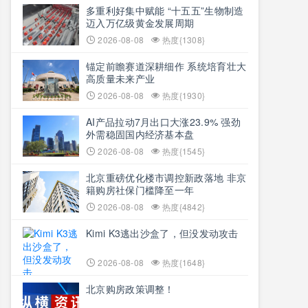
多重利好集中赋能 “十五五”生物制造
迈入万亿级黄金发展周期
2026-08-08
热度{1308}
锚定前瞻赛道深耕细作 系统培育壮大
高质量未来产业
2026-08-08
热度{1930}
AI产品拉动7月出口大涨23.9% 强劲
外需稳固国内经济基本盘
2026-08-08
热度{1545}
北京重磅优化楼市调控新政落地 非京
籍购房社保门槛降至一年
2026-08-08
热度{4842}
Kimi K3逃出沙盒了，但没发动攻击
2026-08-08
热度{1648}
北京购房政策调整！