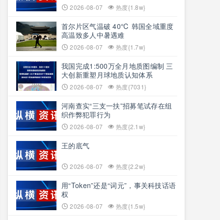
2026-08-07
热度{1.8w}
首尔片区气温破 40℃ 韩国全域重度
高温致多人中暑遇难
2026-08-07
热度{1.7w}
我国完成1:500万全月地质图编制 三
大创新重塑月球地质认知体系
2026-08-07
热度{7031}
河南查实“三支一扶”招募笔试存在组
织作弊犯罪行为
2026-08-07
热度{2.1w}
王的底气
2026-08-07
热度{2.2w}
用“Token”还是“词元”，事关科技话语
权
2026-08-07
热度{1.5w}