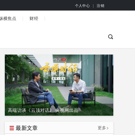
个人中心
|
注销
|
|
纵横焦点
财经
高端访谈《云顶对话》 央视网出品
最新文章
更多>