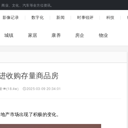
、商业、文化、汽车等全方位资讯。
|
|
|
|
|
影像记录
数字化
新闻
时事锐评
科技
城镇
家居
康养
房企
物业
进收购存量商品房
量
(18.4w)
2025-03-09 20:34:01
房地产市场出现了积极的变化。