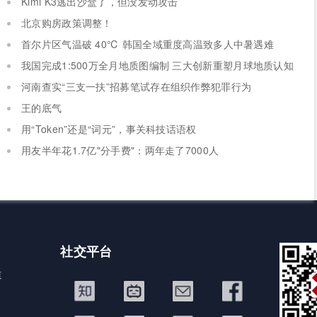
Kimi K3逃出沙盒了，但没发动攻击
北京购房政策调整！
首尔片区气温破 40℃ 韩国全域重度高温致多人中暑遇难
我国完成1:500万全月地质图编制 三大创新重塑月球地质认知
体系
河南查实“三支一扶”招募笔试存在组织作弊犯罪行为
王的底气
用“Token”还是“词元”，事关科技话语权
用友半年花1.7亿"分手费"：两年走了7000人
社交平台
道