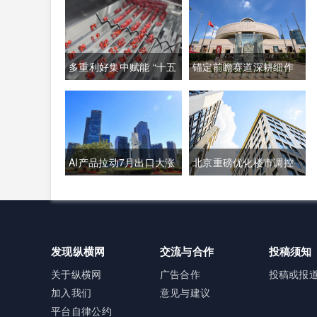
多重利好集中赋能 “十五
锚定前瞻赛道深耕细作
五”生物制造迈入万亿级
系统培育壮大高质量未
黄金发展周期
来产业
AI产品拉动7月出口大涨
北京重磅优化楼市调控
23.9% 强劲外需稳固国
新政落地 非京籍购房社
内经济基本盘
保门槛降至一年
发现纵横网
交流与合作
投稿须知
关于纵横网
广告合作
投稿或报
加入我们
意见与建议
平台自律公约