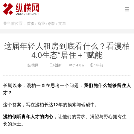
当前位置：
首页
>
商业
>
创新
>
文章
这届年轻人租房到底看什么？看漫柏
4.0生态“居住＋”赋能
纵横网
创新
(14.8w)
1年前
长期以来，漫柏一直在思考一个问题：
我们凭什么能够留住人
才？
这个答案，写在漫柏长达12年的摸索与砥砺中。
漫柏倾听青年人才的内心
，让他们的需求、渴望与野心拥有生
长的沃土。