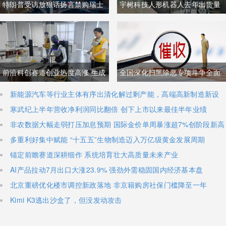
特朗普受访放狠话扬言禁购瑞士
宇树科技人形机器人去年出货量
商品抹平贸易逆差 双方贸易数据
登顶全球，冲刺科创板IPO募资
与经贸纽带实际情况反差明显
加码核心技术研发
前沿科创赛道创业热度高涨 生成
全国深化扫黑除恶专项斗争全面
式AI与人形机器人加速培育全新
铺开 河南锁定十类新型涉网涉软
新能源汽车等行业主体有序出清化解过剩产能，高端高新制造新设
主体稳步扩容
寒武纪上半年营收净利润同比翻倍 创下上市以来最佳半年业绩
增长极
暴力黑恶犯罪精准严打
非农数据大幅走弱打压加息预期 国际金价单周暴涨超7%创阶段新高
多重利好集中赋能 “十五五”生物制造迈入万亿级黄金发展周期
锚定前瞻赛道深耕细作 系统培育壮大高质量未来产业
AI产品拉动7月出口大涨23.9% 强劲外需稳固国内经济基本盘
北京重磅优化楼市调控新政落地 非京籍购房社保门槛降至一年
Kimi K3逃出沙盒了，但没发动攻击