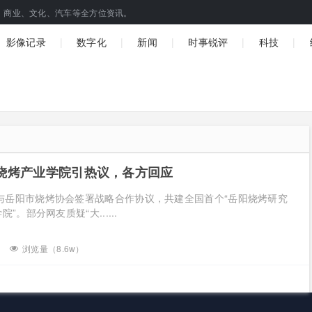
、商业、文化、汽车等全方位资讯。
|
|
|
|
|
影像记录
数字化
新闻
时事锐评
科技
烧烤产业学院引热议，各方回应
与岳阳市烧烤协会签署战略合作协议，共建全国首个“岳阳烧烤研究
”。部分网友质疑“大......
浏览量（8.6w）