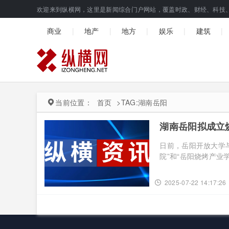
欢迎来到纵横网，这里是新闻综合门户网站，覆盖时政、财经、科技
|
|
|
|
|
商业
地产
地方
娱乐
建筑
当前位置：
首页
>
TAG:湖南岳阳
湖南岳阳拟成立
日前，岳阳开放大学
院”和“岳阳烧烤产业学院
2025-07-22 14:17:26