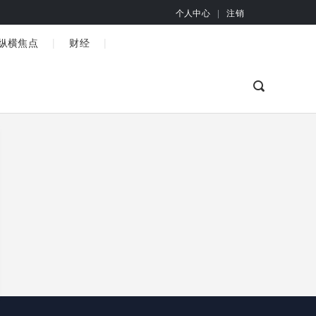
个人中心
|
注销
|
|
纵横焦点
财经