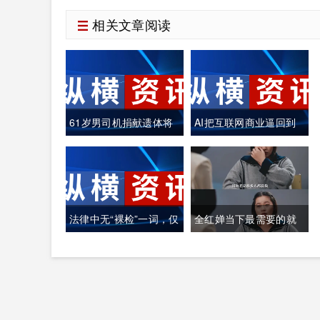
相关文章阅读
61岁男司机捐献遗体将
AI把互联网商业逼回到
自己制作成木乃伊
真正的"价值创造"
法律中无“裸检”一词，仅
全红婵当下最需要的就
定义“人身检查”
是找个心理医生