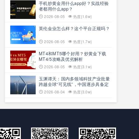
手机炒黄金用什么app好？实战经验
者都用什么app？
2026-08-05
热度{1.6w}
英伦金业怎么样？这个平台正规吗？
2026-08-05
热度{1.7w}
MT4和MT5哪个好用？炒黄金下载
MT4/5攻略及优劣解析
2026-08-05
热度{3.1w}
玉渊谭天：国内多领域科技产业批量
跨越全球“可见线”，中国逐步具备定
义全球新产品与产业方向的能力
2026-08-04
热度{3.0w}