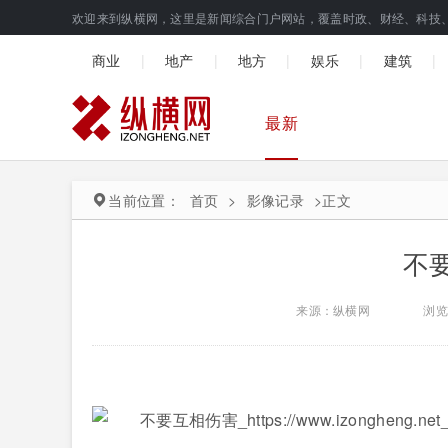
欢迎来到纵横网，这里是新闻综合门户网站，覆盖时政、财经、科技
|
|
|
|
|
商业
地产
地方
娱乐
建筑
最新
当前位置：
首页
>
影像记录
>
正文
不
来源：纵横网
浏览