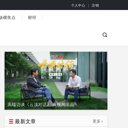
个人中心
|
注销
|
|
纵横焦点
财经
高端访谈《云顶对话》 央视网出品
最新文章
更多>