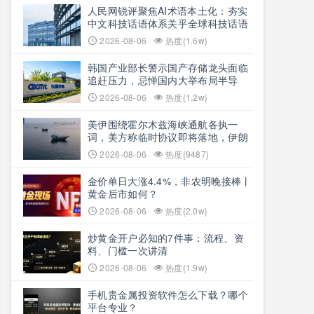
人民网锐评聚焦AI术语本土化：夯实
中文科技话语体系关乎全球科技话语
权争夺
2026-08-06
热度{1.6w}
韩国产业部长警示国产存储龙头面临
追赶压力，忌惮国内大举布局半导
体，呼吁加码本土资本投入避免优势
2026-08-06
热度{1.2w}
流失
美伊围绕霍尔木兹海峡通航各执一
词，美方称临时协议即将落地，伊朗
坚称仅与阿曼双边磋商、通航恢复取
2026-08-06
热度{9487}
决于美方态度
金价单日大涨4.4%，非农明晚接棒丨
黄金后市如何？
2026-08-06
热度{2.0w}
炒黄金开户必知的7件事：流程、资
料、门槛一次讲清
2026-08-06
热度{1.9w}
手机贵金属投资软件怎么下载？哪个
平台专业？