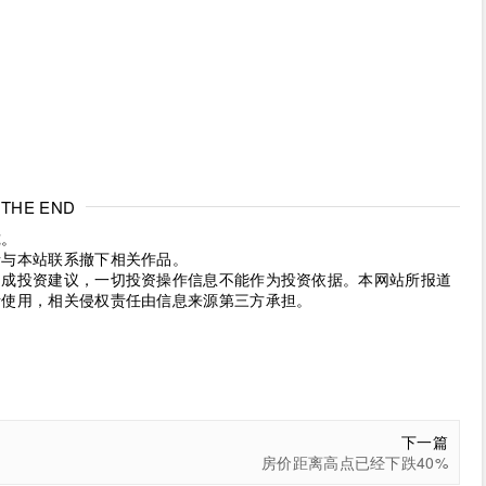
THE END
究。
请与本站联系撤下相关作品。
构成投资建议，一切投资操作信息不能作为投资依据。本网站所报道
考使用，相关侵权责任由信息来源第三方承担。
下一篇
房价距离高点已经下跌40%