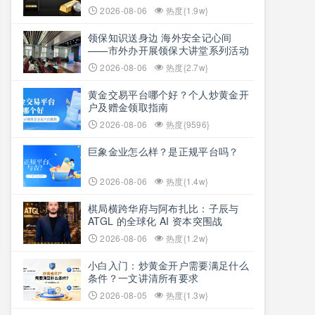
2026-08-06
热度{1.9w}
领保知识送身边 海外安全记心间
——市外办开展领保大讲堂系列活动
2026-08-06
热度{2.7w}
黄金交易平台哪个好？个人炒黄金开
户及赠金领取指南
2026-08-06
热度{9596}
巨象金业怎么样？是正规平台吗？
2026-08-06
热度{1.4w}
棋局横跨华府与阿布扎比：子辰与
ATGL 的全球化 AI 资本突围战
2026-08-06
热度{1.2w}
小白入门：炒黄金开户需要满足什么
条件？一文讲清所有要求
2026-08-05
热度{1.3w}