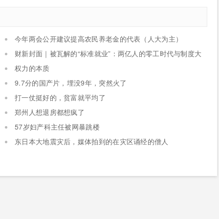
今年两会公开建议提高农民养老金的代表（人大为主）
财新封面｜被瓦解的“标准就业”：两亿人的零工时代与制度大
考
权力的本质
9.7分的国产片，埋没9年，突然火了
打一仗挺好的，贫富就平均了
郑州人想退房都想疯了
57岁妇产科主任被网暴跳楼
东日本大地震灾后，媒体拍到的在灾区诵经的僧人