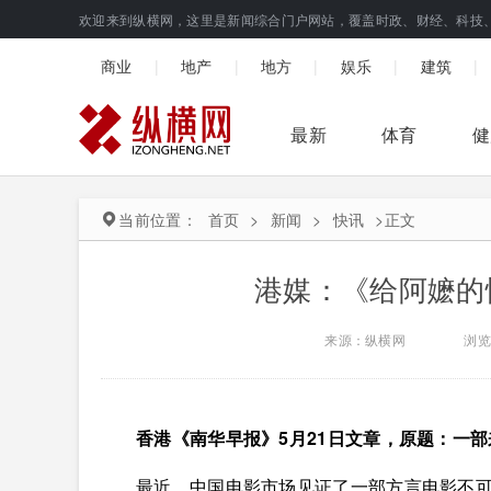
欢迎来到纵横网，这里是新闻综合门户网站，覆盖时政、财经、科技
|
|
|
|
|
商业
地产
地方
娱乐
建筑
最新
体育
健
当前位置：
首页
>
新闻
>
快讯
>
正文
港媒：《给阿嬷的
来源：纵横网
浏览
香港《南华早报》5月21日文章，原题：一
最近，中国电影市场见证了一部方言电影不可