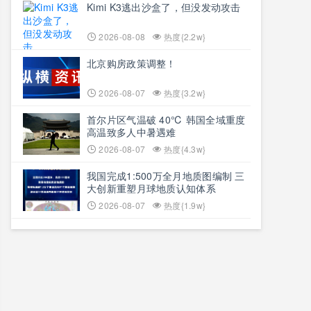
Kimi K3逃出沙盒了，但没发动攻击
2026-08-08
热度{2.2w}
北京购房政策调整！
2026-08-07
热度{3.2w}
首尔片区气温破 40℃ 韩国全域重度
高温致多人中暑遇难
2026-08-07
热度{4.3w}
我国完成1:500万全月地质图编制 三
大创新重塑月球地质认知体系
2026-08-07
热度{1.9w}