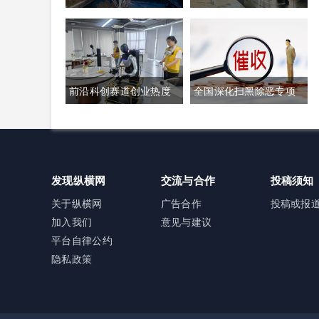
禁购瑞士商品抹平贸易
年出货量登顶全球，冲
逆差 双方贸易数据与经
刺科创板IPO募资加码核
贸纽带实际情况反差明
心技术研发
前沿科创赛道创业热度
全国深化扫黑除恶专项
显
高涨 生成式AI与人形机
斗争全面铺开 河南锁定
器人加速培育全新增长
十类新型涉网涉软暴力
极
黑恶犯罪精准严打
发现纵横网
交流与合作
投稿须知
关于纵横网
广告合作
投稿或报
加入我们
意见与建议
平台自律公约
隐私政策