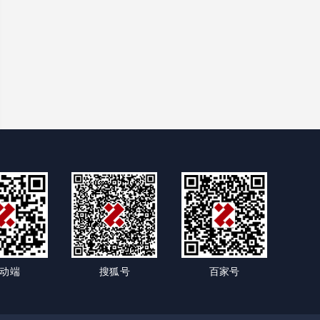
动端
搜狐号
百家号