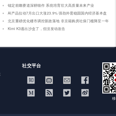
锚定前瞻赛道深耕细作 系统培育壮大高质量未来产业
AI产品拉动7月出口大涨23.9% 强劲外需稳固国内经济基本盘
北京重磅优化楼市调控新政落地 非京籍购房社保门槛降至一年
Kimi K3逃出沙盒了，但没发动攻击
社交平台
道
移