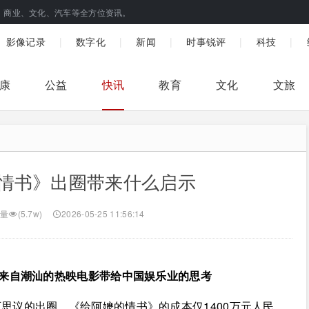
、商业、文化、汽车等全方位资讯。
|
|
|
|
|
影像记录
数字化
新闻
时事锐评
科技
康
公益
快讯
教育
文化
文旅
情书》出圈带来什么启示
量
(5.7w)
2026-05-25 11:56:14
部来自潮汕的热映电影带给中国娱乐业的思考
思议的出圈。《给阿嬷的情书》的成本仅1400万元人民