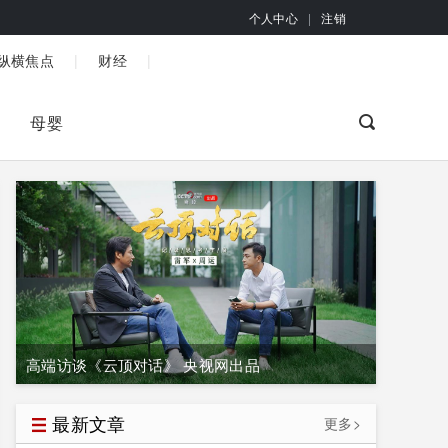
个人中心
|
注销
|
|
纵横焦点
财经
母婴
高端访谈《云顶对话》 央视网出品
最新文章
更多>