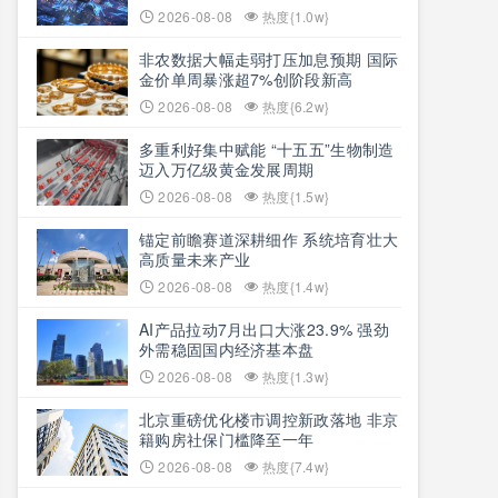
2026-08-08
热度{1.0w}
非农数据大幅走弱打压加息预期 国际
金价单周暴涨超7%创阶段新高
2026-08-08
热度{6.2w}
多重利好集中赋能 “十五五”生物制造
迈入万亿级黄金发展周期
2026-08-08
热度{1.5w}
锚定前瞻赛道深耕细作 系统培育壮大
高质量未来产业
2026-08-08
热度{1.4w}
AI产品拉动7月出口大涨23.9% 强劲
外需稳固国内经济基本盘
2026-08-08
热度{1.3w}
北京重磅优化楼市调控新政落地 非京
籍购房社保门槛降至一年
2026-08-08
热度{7.4w}