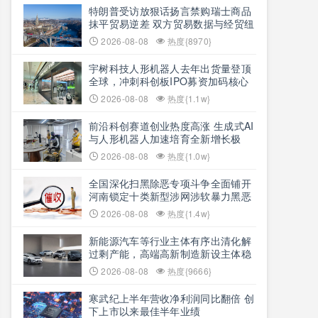
特朗普受访放狠话扬言禁购瑞士商品
抹平贸易逆差 双方贸易数据与经贸纽
带实际情况反差明显
2026-08-08
热度{8970}
宇树科技人形机器人去年出货量登顶
全球，冲刺科创板IPO募资加码核心
技术研发
2026-08-08
热度{1.1w}
前沿科创赛道创业热度高涨 生成式AI
与人形机器人加速培育全新增长极
2026-08-08
热度{1.0w}
全国深化扫黑除恶专项斗争全面铺开
河南锁定十类新型涉网涉软暴力黑恶
犯罪精准严打
2026-08-08
热度{1.4w}
新能源汽车等行业主体有序出清化解
过剩产能，高端高新制造新设主体稳
步扩容
2026-08-08
热度{9666}
寒武纪上半年营收净利润同比翻倍 创
下上市以来最佳半年业绩