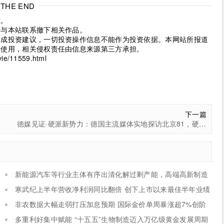
THE END
究。
请与本站联系撤下相关作品。
构成投资建议，一切投资操作信息不能作为投资依据。本网站所报道
考使用，相关侵权责任由信息来源第三方承担。
ie/11559.html
下一篇
德媒见证·硬派新势力：德国主流媒体实地探访北京81，硬核技术让世界重新认识中国智造
新能源汽车等行业主体有序出清化解过剩产能，高端高新制造
新设主体稳步扩容
寒武纪上半年营收净利润同比翻倍 创下上市以来最佳半年业绩
非农数据大幅走弱打压加息预期 国际金价单周暴涨超7%创阶
段新高
多重利好集中赋能 “十五五”生物制造迈入万亿级黄金发展周期