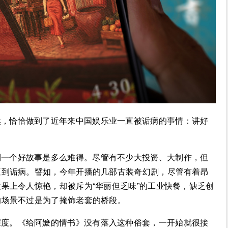
然，恰恰做到了近年来中国娱乐业一直被诟病的事情：讲好
到一个好故事是多么难得。尽管有不少大投资、大制作，但
遭到诟病。譬如，今年开播的几部古装奇幻剧，尽管有着昂
果上令人惊艳，却被斥为“华丽但乏味”的工业快餐，缺乏创
的场景不过是为了掩饰老套的桥段。
深度。《给阿嬷的情书》没有落入这种俗套，一开始就很接