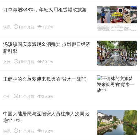
订单激增348%，年轻人用租赁爆改旅游
快讯
10个月前
17.7w
汤溪镇国庆豪派现金消费券 点燃假日经济
新引擎
文旅
10个月前
20.1w
王健林的文旅梦迎来孤勇的“背水一战”？
企业
11个月前
25.5w
中国大陆居民与亚细安人员往来人次同比
增11.2%
快讯
11个月前
19.2w