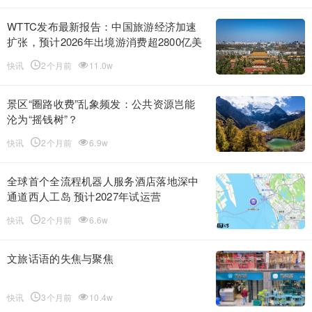
WTTC发布最新报告：中国旅游经济加速
扩张，预计2026年出境游消费超2800亿美
元
快讯
2个月前
11.0w
景区“圈路收费”乱象频发：公共资源岂能
沦为“摇钱树”？
快讯
2个月前
6.9w
全球首个全流程机器人服务酒店落地深中
通道西人工岛 预计2027年试运营
快讯
2个月前
6.6w
文旅话语的失焦与聚焦
快讯
3个月前
10.4w