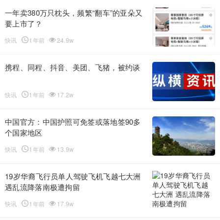
一年卖380万只枕头，频繁“翻车”的亚朵又
要上市了？
快讯
1年前
24.9w
携程、同程、抖音、美团、飞猪，被约谈
快讯
1年前
17.2w
中国官方：中国护照可免签或落地签90多
个国家地区
快讯
1年前
13.9w
19岁华裔飞行员单人驾驶飞机飞越七大洲
遇乱流降落南极遭拘留
快讯
1年前
17.9w