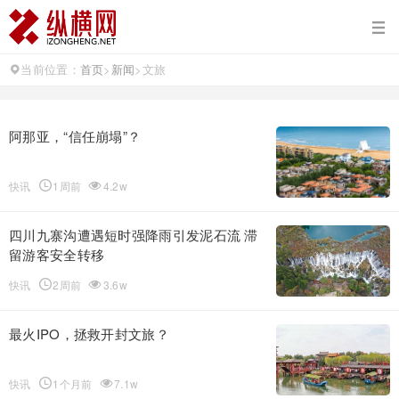
当前位置：
首页
>
新闻
>
文旅
阿那亚，“信任崩塌”？
快讯
1周前
4.2w
四川九寨沟遭遇短时强降雨引发泥石流 滞
留游客安全转移
快讯
2周前
3.6w
最火IPO，拯救开封文旅？
快讯
1个月前
7.1w