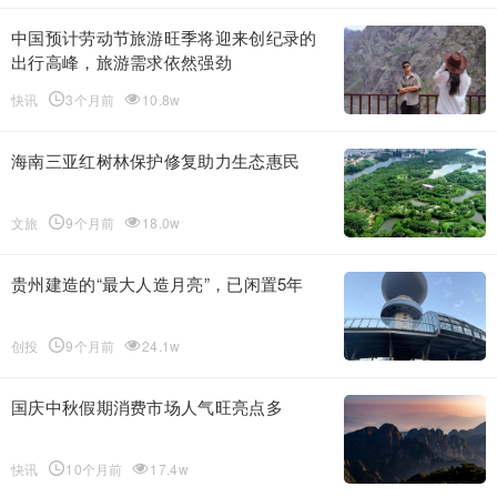
中国预计劳动节旅游旺季将迎来创纪录的
出行高峰，旅游需求依然强劲
快讯
3个月前
10.8w
海南三亚红树林保护修复助力生态惠民
文旅
9个月前
18.0w
贵州建造的“最大人造月亮”，已闲置5年
创投
9个月前
24.1w
国庆中秋假期消费市场人气旺亮点多
快讯
10个月前
17.4w