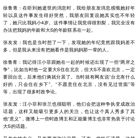
徐鲁青：在听到她逝世的消息时，我给朋友发消息感慨她好年
轻以及这件事发生得好突然，我朋友回复说她其实也不年轻
了，她只比我妈小4岁。这件事情让我觉得很割裂，我完全没有
办法把我妈的年龄和大S的年龄联系在一起。
张友发：我也是当时想了一下，发现她的年纪竟然跟我妈差不
多，但是我从来没有把她看作是我妈妈那一辈的人。
徐鲁青：我记得汪小菲跟她在一起的时候还出现了一些“两岸之
争”，比如当时他一定要大S住在北京，但大S不喜欢北京，一定
要回台北，后来他们俩就分居了。当时就有网友说“台北有什么
好的，只会住在乡下”、“不愿意住在北京，没有见过世面”等
等，出现了很多时政争论。
张友发：汪小菲和张兰也很聪明，他们会把这种争执变成政治
话题，这样又能吸引更多人的关注，也让这个真人秀多了其
他“意义”，微博上一些时政博主和正能量博主也非常热衷于讨论
大S的话题。