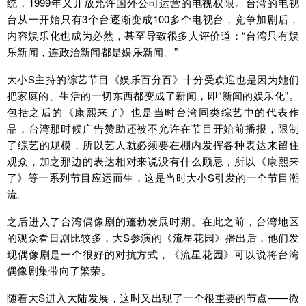
统，1999年又开放允许国外公司运营的电视权限。台湾的电视
台从一开始只有3个台逐渐变成100多个电视台，竞争加剧后，
内容娱乐化也成为必然，甚至导致很多人评价道：“台湾只有娱
乐新闻，连政治新闻都是娱乐新闻。”
大小S主持的综艺节目《娱乐百分百》十分受欢迎也是因为她们
把家庭的、生活的一切东西都变成了新闻，即“新闻的娱乐化”。
包括之后的《康熙来了》也是当时台湾同类综艺中的代表作
品，台湾那时候广告赞助还被不允许在节目开始前播报，限制
了综艺的规模，所以艺人就必须要在棚内发挥各种表达来留住
观众，加之那边的表达相对来说没有什么顾忌，所以《康熙来
了》等一系列节目应运而生，这是当时大小S引发的一个节目潮
流。
之后进入了台湾偶像剧的蓬勃发展时期。在此之前，台湾地区
的观众看日剧比较多，大S参演的《流星花园》播出后，他们发
现偶像剧是一个很好的对抗方式，《流星花园》可以说将台湾
偶像剧集带向了繁荣。
随着大S进入大陆发展，这时又出现了一个很重要的节点——微