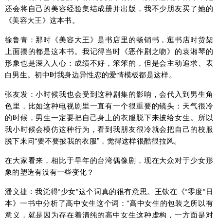
还会将自己的美容经验集结成册并出版，我不少朋友买了她的
《美容大王》这本书。
徐鲁青：那时《美容大王》是书店里的畅销书，逛书店时货架
上面摆的都是这本书。我记得当时《恶作剧之吻》的袁湘琴的
形象也是深入人心：成绩不好，笨笨的，但是会主动追求、表
白男生。初中时我身边异性恋的爱情模板都是这样。
张友发：小时候我也会受到这种剧集的影响，会代入到男生角
色里，比如这种电视剧里一直有一个很重要的镜头：天气很冷
的时候，男生一定要把自己身上的衣服脱下来披给女生。所以
我小时候会模仿这种行为，看到我朋友很冷就会把自己的校服
脱下来问“要不要披我的衣服”，觉得这样很酷很拉风。
在大家看来，相比于早年的台湾偶像剧，现在大众对于少女形
象的塑造有没有一些变化？
潘文捷：我觉得“少女”这个词真的很有意思。王钦在《“零度”日
本》一书中分析了高中女生这个词：“高中女生的包装之所以有
意义，就是因为存在着清纯的高中女生这种虚构，一方面是对