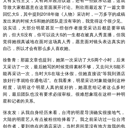
又有女性主义，又有两岸政治议题，还有一些娱乐话题，这就
导致大家都愿意在这里面展开讨论。荆欣雨最近发了一篇文章
回忆大S，其中提到2018年做《人物》采访时，一万多字的成稿
发出来的时候大S和她的团队是没有审的，我觉得这个很少见。
说实话，大部分明星甚至一些创作者接受采访后都是要审稿
的，但大S没有，你可以说大S的一生都在被真人秀直播，但我
觉得她很真诚地在面对这场真人秀，愿意面对镜头表达真实的
自己，所以才会有那么多人喜欢她。
徐鲁青：那篇文章也提到，她第一次采访了大S两个小时，后来
又采访了一次，最后她写的时候觉得素材不够，又去问大S能不
能再采访一次，当时大S在瑞士休假，但她直接说“等我到酒店
放好行李就给你通电话”。在我看来，明星采访对象能做到这种
程度，说明这个明星人真的挺好的，她愿意给记者这么多时
间，最后团队也没有要求必须审核。很难想象现在这样一种明
星和记者的关系。
张友发：从我自身经历来看，台湾的明星导演确实很接地气，
大陆的明星艺人有点被粉丝给捧着了。我之前采访过一位台湾
创作者，要到他在的酒店采访，当时房间里没有地方放我的电