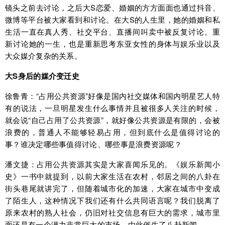
镜头之前去讨论，之后大S恋爱、婚姻的方方面面也通过抖音、
微博等平台被大家看到和讨论。在大S的人生里，她的婚姻和私
生活一直在真人秀、社交平台、直播间叫卖中被反复讨论。重
新讨论她的一生，也是重新思考东亚女性的身体与娱乐业以及
大众媒介复杂的关系。
大S身后的媒介变迁史
徐鲁青：“占用公共资源”好像是国内社交媒体和国内明星艺人特
有的说法，一旦明星发生什么事情并且被很多人关注的时候，
就会说“自己占用了公共资源”，就好像公共资源是有限的，会被
浪费的，普通人不能够轻易占用，但到底什么是值得讨论的
事？谁决定哪些事值得讨论、哪些事是浪费资源呢？
潘文捷：占用公共资源其实是大家喜闻乐见的。《娱乐新闻小
史》一书中就提到，以前大家生活在农村，邻居之间的八卦在
街头巷尾就讲完了，但随着城市化的加速，大家在城市中变成
了陌生人，这种情况下我们还有什么共同语言呢？我们脱离了
原来农村的熟人社会，仍旧对社交信息有巨大的需求，城市里
面还是有一个潜力非常巨大的市场，由此催生了八卦新闻。