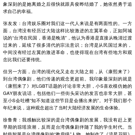
象深刻的是她离婚之后很快就跟具俊晔结婚了，她依然勇于追
求自己的幸福。
张友发：台湾娱乐圈对我们这一代人来说是有两面性的。一方
面，台湾没有经历过大陆这样比较激进的左翼革命，正如阿城
说的“台湾在民国，香港是晚清”，他认为香港是直接从晚清过渡
过来的，延续了很多清代的宗法意识；台湾是从民国过来的，
中间没有经过左翼的激进革命，也使得现在台湾有些地方和观
念比我们还要传统。
但另一方面，台湾的现代化又走在大陆之前，从《康熙来了》
到台湾偶像剧，他们传递的观念更超前。我印象最深刻的就是
《康熙来了》对LGBT话题的讨论非常大胆，小S喜欢模仿她的
GAY朋友说话，包括他们一些街头采访的发言也非常大胆，甚
至小S会吐槽“知不知道这些节目是会播出来的”。对于我们那个
年纪来说，这种观念超出了当时大陆经济发展的生命体验。
徐鲁青：我感触比较深的是台湾偶像剧的发展，我没有赶上更
早期的琼瑶浪潮，反而是台湾偶像剧伴随了我的学生时代。当
时柴智屏是台湾偶像剧的“教母级”人物，她制作了《流星花园》