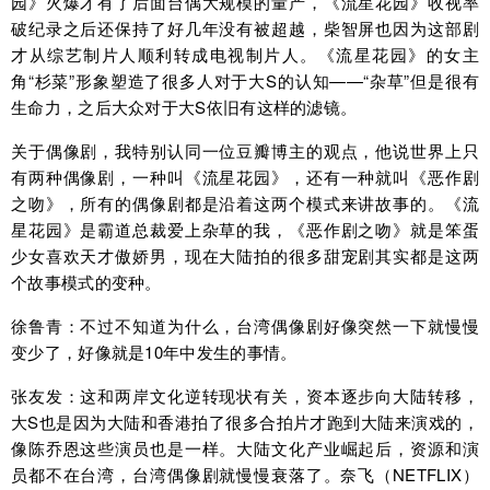
园》火爆才有了后面台偶大规模的量产，《流星花园》收视率
破纪录之后还保持了好几年没有被超越，柴智屏也因为这部剧
才从综艺制片人顺利转成电视制片人。《流星花园》的女主
角“杉菜”形象塑造了很多人对于大S的认知——“杂草”但是很有
生命力，之后大众对于大S依旧有这样的滤镜。
关于偶像剧，我特别认同一位豆瓣博主的观点，他说世界上只
有两种偶像剧，一种叫《流星花园》，还有一种就叫《恶作剧
之吻》，所有的偶像剧都是沿着这两个模式来讲故事的。《流
星花园》是霸道总裁爱上杂草的我，《恶作剧之吻》就是笨蛋
少女喜欢天才傲娇男，现在大陆拍的很多甜宠剧其实都是这两
个故事模式的变种。
徐鲁青：不过不知道为什么，台湾偶像剧好像突然一下就慢慢
变少了，好像就是10年中发生的事情。
张友发：这和两岸文化逆转现状有关，资本逐步向大陆转移，
大S也是因为大陆和香港拍了很多合拍片才跑到大陆来演戏的，
像陈乔恩这些演员也是一样。大陆文化产业崛起后，资源和演
员都不在台湾，台湾偶像剧就慢慢衰落了。奈飞（NETFLIX）