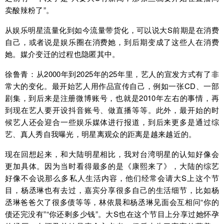
卖酸辣粉了”。
从娱乐明星流量化到如今流量带货化，可以说大S前期是在消费
自己，或者说是娱乐圈在消费她，到后期变成了这些人在消费
她。媒介变迁的过程也隐匿其中。
徐鲁青：从2000年到2025年的25年里，艺人的宣发方式有了非
常大的变化。最开始艺人用作品宣传自己，例如一张CD、一部
剧集，到后来是注册微博账号，也就是2010年左右的事情，再
到现在艺人要开设抖音账号、做直播等等。此外，最开始的时
候艺人还会迎合一些娱乐媒体进行报道，到后来更多是通过综
艺、真人秀自我曝光，明星离观众的距离是越来越近的。
现在回想起来，和大陆明星相比，我对台湾明星的认知好像会
更加具体。因为当时看得最多的是《康熙来了》，大陆的综艺
好像不会说那么多私人生活内容，他们经常会请大S上这个节
目，杨丞琳也有去过，嘉宾分享很多自己的生活细节，比如杨
丞琳爸爸欠了很多债等等，林依晨和杨丞琳见面会互相问“你的
债还完没有”“你还剩多少钱”。大S也在这个节目上分享过她怀孕