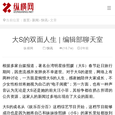
当前位置：
首页
>
新闻
>
快讯
>
文章
大S的双面人生 | 编辑部聊天室
纵横网
快讯
(16.7w)
2年前
根据多家台媒报道，著名台湾明星徐熙媛（大S）春节赴日旅行
期间，因患流感并发肺炎不幸逝世。对于大S的逝世，网络上有
两种讨论，一方面是惋惜大S的人生，感谢她陪伴大家成长，不
少女性粉丝将她视为自己的“电子闺蜜”；另一方面，也有一种声
音认为无论是大S还是她的前夫汪小菲，其纷争都在挤占所谓的
公共资源，这家人的新闻过多地出现在了大众的面前。
大S的成名从《娱乐百分百》这档综艺节目开始，这档节目能够
成功也是因为她将自己和妹妹徐熙娣（小S）的家长里短都放到