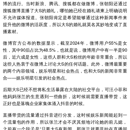
博的流行。当时新浪、腾讯、搜狐都在做微博，张朝阳还通过
搜狐微博直播了大S的婚礼，哪怕她已经在婚礼请柬上明确说明
不允许媒体报道。张朝阳肯定是希望能够通过这种新闻事件来
提升他的微博的活跃度，所以大S的婚礼就莫名其妙地变成了直
播素材。
微博官方公布的数据显示，截至2024年，微博用户55%是女
性，其中90后占比为48.5%，也就是说，微博用户中有一半是90
后，近六成是女性，这些人群和大S粉丝的年龄非常重合，所以
这些人热衷于在微博上讨论大S的任何话题。此外，微博最重要
的两个内容领域，娱乐明星和社会热点，也和大S的新闻非常重
合——娱乐明星引发的社会热点。
后期大S已经不想将私生活暴露在大陆的社交平台，可汪小菲和
他妈妈张兰的生意遇到一些曲折，这时候就需要直播带货，这
正好也是落魄企业家集体涌入抖音的时候。
直播带货的流量通过抖音进行分发，这时候娱乐新闻能起到一
个流量包的作用，所以张兰才会不厌其烦地讨论她的前儿媳，
之前有一个段子是“只要大S有新闻，那张兰就要开始在直播间