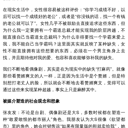
在现实生活中，女性很容易被这样评价：“你学习成绩不好，以
后可以找一个成绩好的老公”，或者是“你没钱的话，找一个有钱
的老公就可以了”。女性几乎不被鼓励去直接追求这些东西，但
为什么我一定要拥有一个霸道总裁才能实现我的阶层跨越，不
能直接自己当霸道女总裁吗？为什么非得要找一个学霸来爱上
我，我不能自己当学霸吗？这里面其实就反映了某种缺失，女
性不能直接拥有这些想要的东西，必须在一个男主角身上去
找，并且期待他对我的爱、包容和喜欢能够弥补我的缺失。
我们不断地看偶像剧，其实是在为现实中的缺失“打麻药”。就像
那些看赘婿爽文的人一样，正是因为生活中是个赘婿，但是特
别想打老丈人的脸，所以就会不断地去看赘婿爽文，觉得可以
通过这些来实现某种超越，事实上只是麻醉其中。
被媒介塑造的社会观念和想象
张友发：不论是台剧、偶像剧还是大S，多数时候都在塑造一
种“敢爱敢恨的都市丽人”角色。我朋友认为大S很像《欲望都
市》里的角色，她会对销售说“如果有限量版的鞋就卖给我”，她