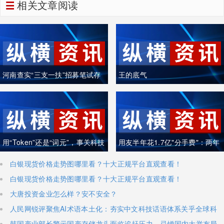
相关文章阅读
河南查实“三支一扶”招募笔试存
王的底气
在组织作弊犯罪行为
用“Token”还是“词元”，事关科技
用友半年花1.7亿"分手费"：两年
话语权
走了7000人
白银现货价格走势图哪里看？十大正规平台直观查看！
白银现货价格走势图哪里看？十大正规平台直观查看！
大唐投资金业怎么样？安不安全？
人民网锐评聚焦AI术语本土化：夯实中文科技话语体系关乎全球科
技话语权争夺
韩国产业部长警示国产存储龙头面临追赶压力，忌惮国内大举布局