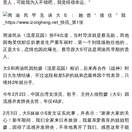
贵人，可能我为人不错吧，我觉得很幸运。”
周渝民从《流星花园》扮F4出道，当时导演就是蔡岳勋，而他
因饱受忧郁症折磨发生严重车祸时，第一个到现场抱住他的，
正是大S，恋情也因此曝光。蔡导跟大S可说是周渝民早期的贵
人。
大S和周渝民因拍摄《流星花园》相识，后来再合作《战神》时
日久生情结缘。不过这段相差5岁的姐弟恋最终因个性差异，只
维持2年就分手。
今年2月2日，中国台湾女演员、歌手、主持人徐熙媛（大S）因
流感并发肺炎去世，年仅48岁。
2月3日，大S妹妹小S发文证实此事，并表示：“谢谢大家的关
心！新年期间，我们全家来日本旅游，我最亲爱善良的姐姐熙
媛，因得了流感并发肺炎，不幸地离开了我们。感恩这辈子能