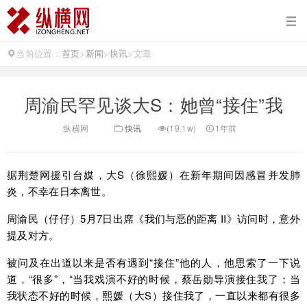
当前位置：
首页
>
新闻
>
快讯
>
文章
周渝民罕见谈大S：她曾“接住”我
纵横网
快讯
(19.1w)
1年前
据荆楚网援引台媒，大S（徐熙媛）在新年期间因感冒并发肺
炎，不幸在日本离世。
周渝民（仔仔）5月7日出席《我们与恶的距离 II》访问时，意外
提及对方。
被问及在出道以来是否有遇到“接住”他的人，他思索了一下说
道，“很多”，“当我戏演不好的时候，蔡岳勋导演接住我了；当
我状态不好的时候，熙媛（大S）接住我了，一直以来都有很多