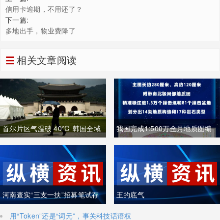
信用卡逾期，不用还了？
下一篇:
多地出手，物业费降了
相关文章阅读
首尔片区气温破 40℃ 韩国全域
我国完成1:500万全月地质图编
重度高温致多人中暑遇难
制 三大创新重塑月球地质认知体
系
河南查实“三支一扶”招募笔试存
王的底气
在组织作弊犯罪行为
用“Token”还是“词元”，事关科技话语权