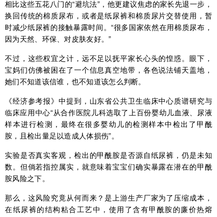
相比这些五花八门的“避坑法”，他更建议焦虑的家长先退一步，
换回传统的棉质尿布，或者是纸尿裤和棉质尿片交替使用，暂
时减少纸尿裤的接触暴露时间。“很多国家依然在用棉质尿布，
因为天然、环保、对皮肤友好。”
不过，这些权宜之计，远不足以抚平家长心头的惶惑。眼下，
宝妈们仿佛被困在了一个信息真空地带，各色说法铺天盖地，
她们不知道该信谁，也不知道该怎么判断。
《经济参考报》中提到，山东省公共卫生临床中心质谱研究与
临床应用中心“从合作医院儿科选取了上百份婴幼儿血液、尿液
样本进行检测，最终在很多婴幼儿的检测样本中检出了甲酰
胺，且检出量足以造成人体损伤”。
实验是否真实客观，检出的甲酰胺是否源自纸尿裤，仍是未知
数。但倘若指控属实，就意味着宝宝们确实暴露在潜在的甲酰
胺风险之下。
那么，这风险究竟从何而来？是上游生产厂家为了压缩成本，
在纸尿裤的结构粘合工艺中，使用了含有甲酰胺的廉价热熔