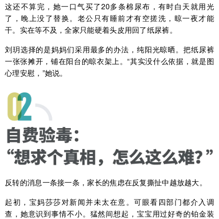
这还不算完，她一口气买了20多条棉尿布，有时白天就用光
了，晚上没了替换。老公只有睡前才有空搓洗，晾一夜才能
干。实在等不及，全家只能硬着头皮用回了纸尿裤。
刘玥选择的是妈妈们采用最多的办法，纯阳光晾晒。把纸尿裤
一张张摊开，铺在阳台的晾衣架上。“其实没什么依据，就是图
心理安慰，”她说。
反转的消息一条接一条，家长的焦虑在反复撕扯中越放越大。
起初，宝妈莎莎对新闻并未太在意。可眼看四部门都介入调
查，她意识到事情不小。猛然间想起，宝宝用过好奇的铂金装