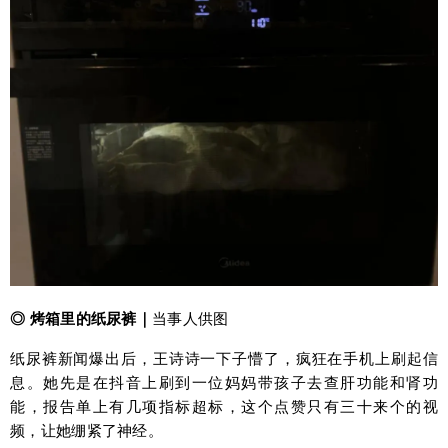
◎ 烤箱里的纸尿
裤｜
当事人供图
纸尿裤新闻爆出后，王诗诗一下子懵了，疯狂在手机上刷起信
息。她先是在抖音上刷到一位妈妈带孩子去查肝功能和肾功
能，报告单上有几项指标超标，这个点赞只有三十来个的视
频，让她绷紧了神经。