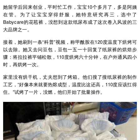
她留学后回来创业，平时忙工作，宝宝10个多月了，多是阿姨
在管。为了让宝宝穿得舒服，她特意研究再三，选中了
Babycare的花苞裤，没想到这款纸尿布成了这次卷入风波的三
大品牌之一。
接着，她刷到一条“科普”视频，称甲酰胺在120度温度下烘烤可
以去除。她又去问豆包，豆包一五一十回复了纸尿裤的烘焙步
骤：将拉拉裤平铺松散，110度烘烤六十分钟，在户外通风四小
时，再烘烤一次。
家里没有烘干机，丈夫想到了烤箱。他们搜了搜纸尿裤的制作
工艺，“好像本来就要热熔成型，温度比这还高，110度应该扛得
住。”试烤了一片，没燃，他们开始了批量操作。