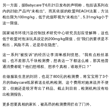
另一方面，据Babycare于6月21日发布的声明称，包括该系列在
内的23款产品均“未检出”。而其依据的欧盟REACH法案，方法
检出限为100mg/kg，低于此值即视为“未检出”，5.31mg/kg小于
这一限值。
国家城市环境污染控制技术研究中心研究员彭应登解释，这也
低于欧盟对泡沫玩具设定的200mg/kg限值，但“我们的要求是不
检出，风险不高，还是存在隐患”。
这一系列“被投诉”的经历让李清琳感到愤怒。“我有点粉丝基
础，也不差那几千块检测费，想表达一下都这么难，那其他普
通消费者呢？他们想维权、想求个真相，谁敢开口？”
在做服装生意的刘玥，也花了800元的检测费，将宝宝用了3个
月的Babycare纸尿裤送去机构检测。这个费用对她来说并不便
宜，但她还是咬牙寄出了样品。截止到目前，检测机构没有给
出检测报告。
更多想要真相的家长，被高昂的检测费用拦在了门外。