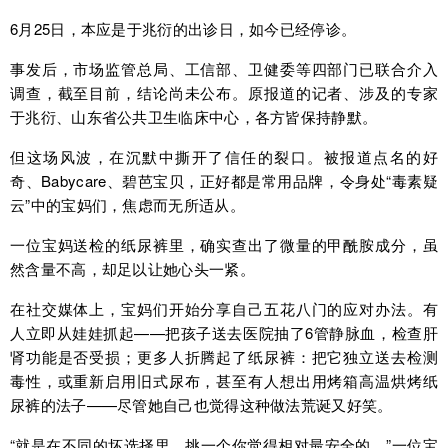
6月25日，本应是于兆衍的出诊日，如今已经停诊。
事发后，市场监管总局、工信部、卫健委等四部门已联合介入
调查，截至目前，结论尚未公布。原报道的记者、涉及的专家
于兆衍、山东省公共卫生临床中心，各方皆保持静默。
但这场风波，在沉默中撕开了信任的裂口。被报道点名的好
奇、Babycare、碧芭宝贝，正好都是常用品牌，令身处“毒素疑
云”中的宝妈们，焦虑而无所适从。
一位宝妈送检的纸尿裤里，确实查出了微量的甲酰胺成分，虽
然含量不高，却足以让她心头一紧。
在社交媒体上，宝妈们开始分享自己五花八门的应对办法。有
人立即从娃娃抓起——把孩子送去医院抽了6管静脉血，检查肝
肾功能是否受损；更多人折腾起了纸尿裤：把它独立送去检测
毒性，或重新启用旧式尿布，甚至有人想出用烤箱高温烘烤纸
尿裤的法子——尽管她自己也觉得这种做法荒诞又好笑。
“就是在不同的坏选择里，挑一个你觉得相对最安全的。”一位宝