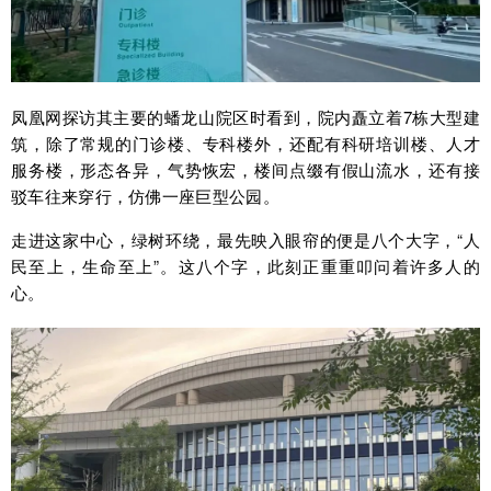
凤凰网探访其主要的蟠龙山院区时看到，院内矗立着7栋大型建
筑，除了常规的门诊楼、专科楼外，还配有科研培训楼、人才
服务楼，形态各异，气势恢宏，楼间点缀有假山流水，还有接
驳车往来穿行，仿佛一座巨型公园。
走进这家中心，绿树环绕，最先映入眼帘的便是八个大字，“人
民至上，生命至上”。这八个字，此刻正重重叩问着许多人的
心。