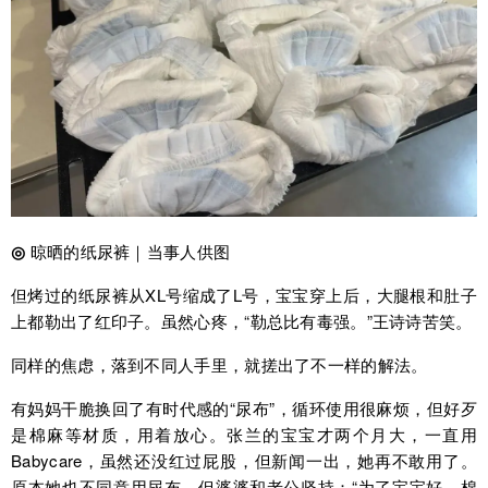
◎
晾晒的纸尿裤｜当事人供图
但烤过的纸尿裤从XL号缩成了L号，宝宝穿上后，大腿根和肚子
上都勒出了红印子。虽然心疼，“勒总比有毒强。”王诗诗苦笑。
同样的焦虑，落到不同人手里，就搓出了不一样的解法。
有妈妈干脆换回了有时代感的“尿布”，循环使用很麻烦，但好歹
是棉麻等材质，用着放心。张兰的宝宝才两个月大，一直用
Babycare，虽然还没红过屁股，但新闻一出，她再不敢用了。
原本她也不同意用尿布，但婆婆和老公坚持：“为了宝宝好，棉