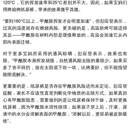
120℃，它的挥发速率和25℃差别并不大。因此，如果宝妈们
用烤箱烤纸尿裤，带来的效果微乎其微。
“要到180℃以上，甲酰胺挥发才会明显加速”，但彭应登表示，
过高的温度就存在燃烧风险。更关键的是，高温烘烤可能适得
其反——甲酰胺在材料内部是缓慢释放的，高温会加速它从内
部向表面迁移。
对于更多宝妈所采用的通风晾晒，彭应登表示，效果也有
限。“甲酰胺本身挥发就慢，自然通风能去除的量很少。如果买
多了舍不得扔，放在太阳底下吹一吹，比烤要好，但不能指望
能彻底解决。”
更重要的是，纸尿裤是否存在甲酰胺风险还尚未定论。彭应登
提醒，家长不应该凭直觉判断化学物质的去除方式。如果真担
心有甲酰胺隐患，需要做到的是让纸尿裤保持干燥，及时更换
纸尿裤，因为甲酰胺水溶性很强，如果孩子穿上后，汗液、尿
液中的水分会溶解表面的甲酰胺，“溶解以后，更容易被皮肤吸
收”。