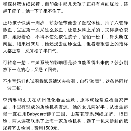
和森林密语纸尿裤，而印象中那几天孩子正好有点红屁股，还
起了疹子，她一下子坐不住了。
正巧孩子快满一周岁，莎莎便带他去了医院体检。抽了六管静
脉血，宝宝第一次采这么多血，还是从脚上采的，哭得撕心裂
肺。她揪着心，不得不使劲按住孩子，害怕一松手，针头断在
肉里。结果出来后，她还没去面诊医生，但看着报告上的指标
大都正常，总算松了半口气。
可转念一想，生殖系统的影响哪是验血能看得出来的？莎莎刚
放下一点的心，又悬了回去。
不少宝妈们也试图将纸尿裤送去检测，自行“验毒”，这条路同样
一波三折。
李清琳和丈夫在杭州做化妆品生意，原本就经常送检自家产
品，手里有现成的质检机构资源。她的女儿两岁半，从出生起
就一直在用Babycare狮子王国、山茶花等系列纸尿裤。18日
晚，两人连夜联系了上海一家质检机构，选了一包未拆封的纸
尿裤寄去检测，费用1500元。