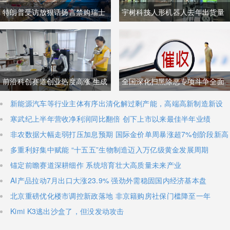
特朗普受访放狠话扬言禁购瑞士
宇树科技人形机器人去年出货量
商品抹平贸易逆差 双方贸易数据
登顶全球，冲刺科创板IPO募资
与经贸纽带实际情况反差明显
加码核心技术研发
前沿科创赛道创业热度高涨 生成
全国深化扫黑除恶专项斗争全面
式AI与人形机器人加速培育全新
铺开 河南锁定十类新型涉网涉软
新能源汽车等行业主体有序出清化解过剩产能，高端高新制造新设
主体稳步扩容
寒武纪上半年营收净利润同比翻倍 创下上市以来最佳半年业绩
增长极
暴力黑恶犯罪精准严打
非农数据大幅走弱打压加息预期 国际金价单周暴涨超7%创阶段新高
多重利好集中赋能 “十五五”生物制造迈入万亿级黄金发展周期
锚定前瞻赛道深耕细作 系统培育壮大高质量未来产业
AI产品拉动7月出口大涨23.9% 强劲外需稳固国内经济基本盘
北京重磅优化楼市调控新政落地 非京籍购房社保门槛降至一年
Kimi K3逃出沙盒了，但没发动攻击