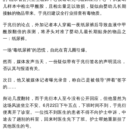
儿样本中检出甲酰胺，且检出量足以致损，疑似由婴幼儿长期
接触的物品带来。于兆衍建议全行业排查有毒物质。
于兆衍的论点，外加记者本人穿戴一夜纸尿裤后导致血液中甲
酰胺翻倍的亲测，将矛头对准了婴幼儿最长期贴身的物品之
一：纸尿裤。
一场“毒纸尿裤”的恐慌，自此在育儿圈引爆。
然而，媒体发声当天，一份疑似带有于兆衍签名的声明流出，
否认其与报道有关。
次日，他又被媒体记者曝光录音，称自己是被领导“押着”签字
的……
舆论几度翻转，而于兆衍本人至今没有公开回应，但他显然为
这场风波坐立不安。6月22日下午五点，下班时间不到，于兆衍
便离开了诊室。一位找不到医生的患者不得不向护士申诉，中
途去了趟别的科室，回来时医生先下了班。护士帮她重新挂了
其他医生的号。