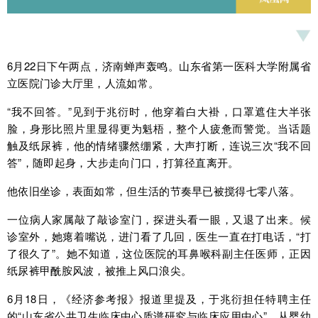
6月22日下午两点，济南蝉声轰鸣。山东省第一医科大学附属省
立医院门诊大厅里，人流如常。
“我不回答。”见到于兆衍时，他穿着白大褂，口罩遮住大半张
脸，身形比照片里显得更为魁梧，整个人疲惫而警觉。当话题
触及纸尿裤，他的情绪骤然绷紧，大声打断，连说三次“我不回
答”，随即起身，大步走向门口，打算径直离开。
他依旧坐诊，表面如常，但生活的节奏早已被搅得七零八落。
一位病人家属敲了敲诊室门，探进头看一眼，又退了出来。候
诊室外，她瘪着嘴说，进门看了几回，医生一直在打电话，“打
了很久了”。她不知道，这位医院的耳鼻喉科副主任医师，正因
纸尿裤甲酰胺风波，被推上风口浪尖。
6月18日，《经济参考报》报道里提及，于兆衍担任特聘主任
的“山东省公共卫生临床中心质谱研究与临床应用中心”，从婴幼