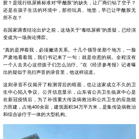
胶？是现行纸尿裤标准对“甲酰胺”的缺失，让厂商们钻了空子？
还是在孩子生活的环境中，那些玩具、地垫，早已让甲酰胺无
所不在？
在国家调查结论出炉之前，这场关于“毒纸尿裤”的质疑，已经演
变成为一场舆论博弈。
“真的是押着我，必须撇清关系。十几个领导坐那个地方，一脸
严肃地看着我，我们书记来了一句：就是你惹的祸。全程没有
一个人去关心这些孩子们怎么治疗。”在《经济参考报》记者曝
出的疑似于兆衍声音的录音里，他这样说道。
这则录音不仅揭开了检测背后的暗面，也让这家成立不久的卫
生中心陷入争议。公开信息显示，山东省公共卫生临床中心是
在新冠疫情后，为了补强重大传染病救治和公共卫生的应急能
力而建，占地400余亩，建筑面积34万平方米，是集传染病救治
和综合诊疗于一体的大型机构。