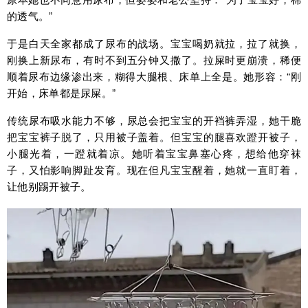
的透气。”
于是白天全家都成了尿布的战场。宝宝喝奶就拉，拉了就换，
刚换上新尿布，有时不到五分钟又撒了。拉屎时更崩溃，稀便
顺着尿布边缘渗出来，糊得大腿根、床单上全是。她形容：“刚
开始，床单都是尿屎。”
传统尿布吸水能力不够，尿总会把宝宝的开裆裤弄湿，她干脆
把宝宝裤子脱了，只用被子盖着。但宝宝的腿喜欢蹬开被子，
小腿光着，一蹬就着凉。她听着宝宝鼻塞心疼，想给他穿袜
子，又怕影响脚趾发育。现在但凡宝宝醒着，她就一直盯着，
让他别踢开被子。