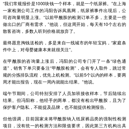
“我们常规报价是1000块钱一个样本，就是一个纸尿裤。”在上海
一家检测公司工作的冯阳告诉凤凰网，纸尿裤事件出现后，公
司咨询量明显上涨。“以前甲酰胺的检测订单不多，主要是一些
做出口的厂商有需求，”他说，但这周开始，每天有10个左右的
散客咨询，多数人听到价格就放弃了。
最终愿意掏钱送检的，多是来自一线城市的年轻宝妈，“家庭条
件中上，对母婴健康本来就很关注”。
在甲酰胺的咨询量上涨后，冯阳的公司专门开了一条“绿色通
道”，销售下单只要备注“甲酰胺检测”，会有专人取件，跳过常
规的分拣排队流程，优先上机检测。“以前5个以内的样本，要两
周才能出报告，现在一周内就能出结果。”他说。
端午节期间，公司特别安排了人员加班接收样本，节后陆续出
结果。但冯阳称，他经手的两单，都没有检出甲酰胺，且为了
保护客户隐私，不能提及品牌，也不能提供检测报告。
但他强调，目前国家未将甲酰胺纳入纸尿裤品类的强制性检测
项目，没有统一的检测方法和限值要求，因此第三方机构出具