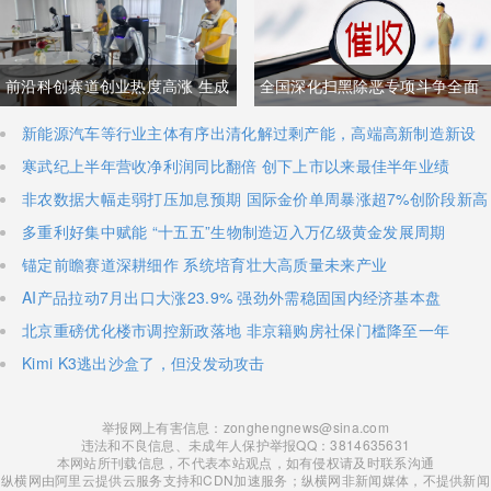
与经贸纽带实际情况反差明显
加码核心技术研发
前沿科创赛道创业热度高涨 生成
全国深化扫黑除恶专项斗争全面
式AI与人形机器人加速培育全新
铺开 河南锁定十类新型涉网涉软
新能源汽车等行业主体有序出清化解过剩产能，高端高新制造新设
主体稳步扩容
寒武纪上半年营收净利润同比翻倍 创下上市以来最佳半年业绩
增长极
暴力黑恶犯罪精准严打
非农数据大幅走弱打压加息预期 国际金价单周暴涨超7%创阶段新高
多重利好集中赋能 “十五五”生物制造迈入万亿级黄金发展周期
锚定前瞻赛道深耕细作 系统培育壮大高质量未来产业
AI产品拉动7月出口大涨23.9% 强劲外需稳固国内经济基本盘
北京重磅优化楼市调控新政落地 非京籍购房社保门槛降至一年
Kimi K3逃出沙盒了，但没发动攻击
举报网上有害信息：zonghengnews@sina.com
违法和不良信息、未成年人保护举报QQ：3814635631
本网站所刊载信息，不代表本站观点，如有侵权请及时联系沟通
纵横网由阿里云提供云服务支持和CDN加速服务；纵横网非新闻媒体，不提供新闻