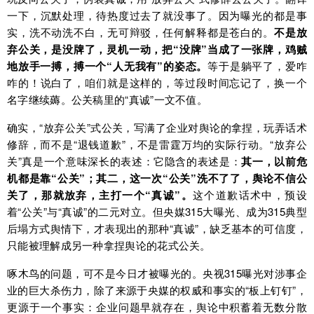
一下，沉默处理，待热度过去了就没事了。因为曝光的都是事
实，洗不动洗不白，无可辩驳，任何解释都是苍白的。
不是放
弃公关，是没牌了，灵机一动，把“没牌”当成了一张牌，鸡贼
地放手一搏，搏一个“人无我有”的姿态。
等于是躺平了，爱咋
咋的！说白了，咱们就是这样的，等过段时间忘记了，换一个
名字继续薅。公关稿里的“真诚”一文不值。
确实，“放弃公关”式公关，写满了企业对舆论的拿捏，玩弄话术
修辞，而不是“退钱道歉”，不是雷霆万均的实际行动。“放弃公
关”真是一个意味深长的表述：它隐含的表述是：
其一，以前危
机都是靠“公关”；其二，这一次“公关”洗不了了，舆论不信公
关了，那就放弃，主打一个“真诚”。
这个道歉话术中，预设
着“公关”与“真诚”的二元对立。但央媒315大曝光、成为315典型
后塌方式舆情下，才表现出的那种“真诚”，缺乏基本的可信度，
只能被理解成另一种拿捏舆论的花式公关。
啄木鸟的问题，可不是今日才被曝光的。央视315曝光对涉事企
业的巨大杀伤力，除了来源于央媒的权威和事实的“板上钉钉”，
更源于一个事实：企业问题早就存在，舆论中积蓄着无数分散