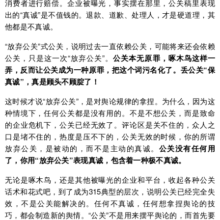
消费者进行赔偿。企业被曝光，事实摆在那里，公关稿里表现
出的“真诚”是不值钱的。退款、道歉、处理人，才是硬道理，其
他都是不真诚。
“放弃公关”式公关，说明过去一直依赖公关，可能将来还会依赖
公关，只是这一次“放弃公关”。
公关本无原罪，啄木鸟这样一
弄，反而让公关成为一种原罪，把这个词污名化了。丢公关“保
真诚”，真是顾头不顾腚了！
这时候才说“放弃公关”，是对舆论规律的拿捏。为什么，因为这
种情境下，任何公关都是没有用的。不是不想公关，而是致命
的企业危机下，公关已经无效了。评论区是关不住的，众人之
口是堵不住的，热度是压不下的，公关无效的时候，你的所谓
放弃公关，是被动的，而不是主动的真诚。
公关没有任何用
了，你用“放弃公关”表现真诚，包含着一种极不真诚。
无论是啄木鸟，还是其他被曝光的企业和平台，收起各种公关
话术和花式吧，到了成为315典型的层次，说明公关已经完全失
效，不是公关能解决的。任何不真诚，任何想拿捏舆论的技
巧，都会制造新的舆情。“公关”不是用来摆平舆论的，而首先要