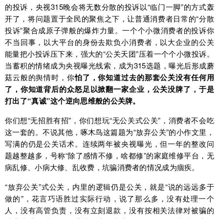
的投诉，央视315晚会将无数分散的投诉以“临门一脚”的方式轰
开了，将问题置于全民的聚焦之下，让普通消费者日常的“分散
投诉”聚合成原子弹般的爆炸力量。一个个小微消费者的投诉你
不当回事，以大平台的身份去欺负小消费者，以大企业的公关
能量把小投诉压下来，强大的“公关天团”压着一个个小微投诉。
当蓄积的情绪成为央视曝光线索，成为315选题，曝光后形成蘑
菇云般的舆情时，你
怕了，你知道过去的那套公关没有任何用
了，你知道背后的众怒足以掀翻一家企业，公关没牌了，于是
打出了“真诚”这个逆向思维般的公关牌。
你们想“无招胜有招”，你们想玩“无公关式公关”，消费者不会吃
这一套的。不说其他，啄木鸟这篇题为“放弃公关”的小作文里，
写满的仍是公关话术。连续两年被央视曝光，但一年的整改问
题越整越多，号称“除了感情不修，啥都修”的家庭维修平台，无
病乱修、小病大修、乱收费，坑骗消费者的情况成为痼疾。
“放弃公关”式公关，内里的逻辑仍是公关，就是“说的远远多于
做的”，花言巧语胜过实际行动，说了那么多，没有处理一个
人，没有高管负责，没有立刻退款，没有按相关法律对被骗的