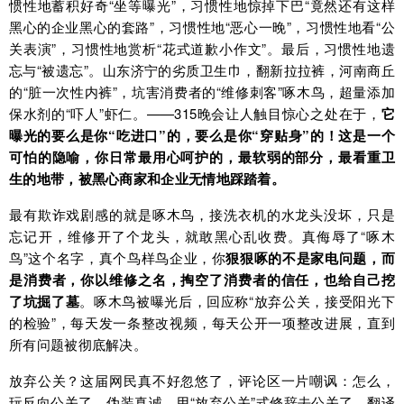
惯性地蓄积好奇“坐等曝光”，习惯性地惊掉下巴“竟然还有这样
黑心的企业黑心的套路”，习惯性地“恶心一晚”，习惯性地看“公
关表演”，习惯性地赏析“花式道歉小作文”。最后，习惯性地遗
忘与“被遗忘”。山东济宁的劣质卫生巾，翻新拉拉裤，河南商丘
的“脏一次性内裤”，坑害消费者的“维修刺客”啄木鸟，超量添加
保水剂的“吓人”虾仁。——315晚会让人触目惊心之处在于，
它
曝光的要么是你“吃进口”的，要么是你“穿贴身”的！这是一个
可怕的隐喻，你日常最用心呵护的，最软弱的部分，最看重卫
生的地带，被黑心商家和企业无情地踩踏着。
最有欺诈戏剧感的就是啄木鸟，接洗衣机的水龙头没坏，只是
忘记开，维修开了个龙头，就敢黑心乱收费。真侮辱了“啄木
鸟”这个名字，真个鸟样鸟企业，你
狠狠啄的不是家电问题，而
是消费者，你以维修之名，掏空了消费者的信任，也给自己挖
了坑掘了墓
。啄木鸟被曝光后，回应称“放弃公关，接受阳光下
的检验”，每天发一条整改视频，每天公开一项整改进展，直到
所有问题被彻底解决。
放弃公关？这届网民真不好忽悠了，评论区一片嘲讽：怎么，
玩反向公关了，伪装真诚，用“放弃公关”式修辞去公关了。翻译