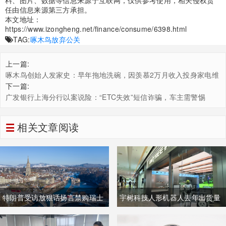
料、图片、数据等信息来源于互联网，仅供参考使用，相关侵权责
任由信息来源第三方承担。
本文地址：
https://www.izongheng.net/finance/consume/6398.html
TAG:
啄木鸟
放弃公关
上一篇:
啄木鸟创始人发家史：早年拖地洗碗，因羡慕2万月收入投身家电维
修
下一篇:
广发银行上海分行以案说险：“ETC失效”短信诈骗，车主需警惕
相关文章阅读
特朗普受访放狠话扬言禁购瑞士
宇树科技人形机器人去年出货量
商品抹平贸易逆差 双方贸易数据
登顶全球，冲刺科创板IPO募资