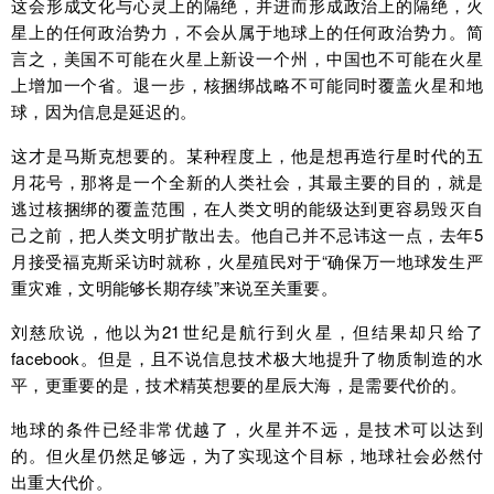
这会形成文化与心灵上的隔绝，并进而形成政治上的隔绝，火
星上的任何政治势力，不会从属于地球上的任何政治势力。简
言之，美国不可能在火星上新设一个州，中国也不可能在火星
上增加一个省。退一步，核捆绑战略不可能同时覆盖火星和地
球，因为信息是延迟的。
这才是马斯克想要的。某种程度上，他是想再造行星时代的五
月花号，那将是一个全新的人类社会，其最主要的目的，就是
逃过核捆绑的覆盖范围，在人类文明的能级达到更容易毁灭自
己之前，把人类文明扩散出去。他自己并不忌讳这一点，去年5
月接受福克斯采访时就称，火星殖民对于“确保万一地球发生严
重灾难，文明能够长期存续”来说至关重要。
刘慈欣说，他以为21世纪是航行到火星，但结果却只给了
facebook。但是，且不说信息技术极大地提升了物质制造的水
平，更重要的是，技术精英想要的星辰大海，是需要代价的。
地球的条件已经非常优越了，火星并不远，是技术可以达到
的。但火星仍然足够远，为了实现这个目标，地球社会必然付
出重大代价。