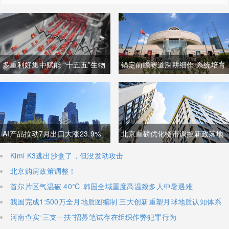
多重利好集中赋能 “十五五”生物
锚定前瞻赛道深耕细作 系统培育
制造迈入万亿级黄金发展周期
壮大高质量未来产业
AI产品拉动7月出口大涨23.9%
北京重磅优化楼市调控新政落地
强劲外需稳固国内经济基本盘
非京籍购房社保门槛降至一年
Kimi K3逃出沙盒了，但没发动攻击
北京购房政策调整！
首尔片区气温破 40℃ 韩国全域重度高温致多人中暑遇难
我国完成1:500万全月地质图编制 三大创新重塑月球地质认知体系
河南查实“三支一扶”招募笔试存在组织作弊犯罪行为