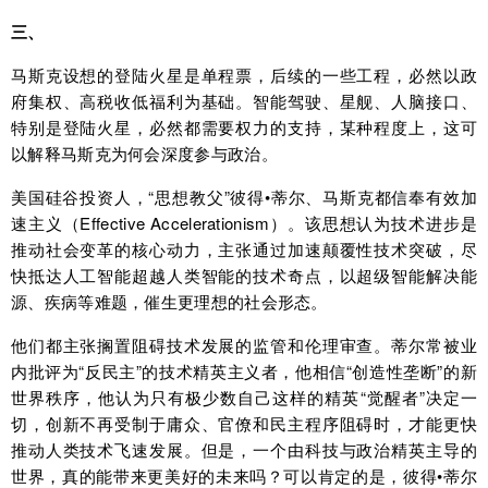
三、
马斯克设想的登陆火星是单程票，后续的一些工程，必然以政
府集权、高税收低福利为基础。智能驾驶、星舰、人脑接口、
特别是登陆火星，必然都需要权力的支持，某种程度上，这可
以解释马斯克为何会深度参与政治。
美国硅谷投资人，“思想教父”彼得•蒂尔、马斯克都信奉有效加
速主义（Effective Accelerationism）。该思想认为技术进步是
推动社会变革的核心动力，主张通过加速颠覆性技术突破，尽
快抵达人工智能超越人类智能的技术奇点，以超级智能解决能
源、疾病等难题，催生更理想的社会形态。
他们都主张搁置阻碍技术发展的监管和伦理审查。蒂尔常被业
内批评为“反民主”的技术精英主义者，他相信“创造性垄断”的新
世界秩序，他认为只有极少数自己这样的精英“觉醒者”决定一
切，创新不再受制于庸众、官僚和民主程序阻碍时，才能更快
推动人类技术飞速发展。但是，一个由科技与政治精英主导的
世界，真的能带来更美好的未来吗？可以肯定的是，彼得•蒂尔