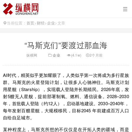
当前位置：
首页
>
财经
>
企业
>
文章
“马斯克们”要渡过那血海
纵横网
企业
(4.1w)
2个月前
AI时代，精英似乎更加耀眼了，人类似乎第一次将成为多行星族
群。马斯克的火星登陆计划，让很多人心驰神往。马斯克计划
用星舰（Starship），实现载人登陆并长期殖民。2026年底，发
射5艘无人星舰，提前部署制氧、燃料、通信设备。2028–2030
年，首批载人登陆（约12人），启动基地建设。2030–2040年，
每年发射百艘星舰，大规模移民，目标2045 年前建成百万人口
自给自足城市。
某种程度上，马斯克所想的不仅仅是在开拓人类的疆域，而是