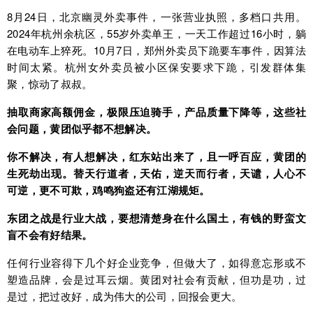
8月24日，北京幽灵外卖事件，一张营业执照，多档口共用。
2024年杭州余杭区，55岁外卖单王，一天工作超过16小时，躺
在电动车上猝死。10月7日，郑州外卖员下跪要车事件，因算法
时间太紧。杭州女外卖员被小区保安要求下跪，引发群体集
聚，惊动了叔叔。
抽取商家高额佣金，极限压迫骑手，产品质量下降等，这些社
会问题，黄团似乎都不想解决。
你不解决，有人想解决，红东站出来了，且一呼百应，黄团的
生死劫出现。替天行道者，天佑，逆天而行者，天谴，人心不
可逆，更不可欺，鸡鸣狗盗还有江湖规矩。
东团之战是行业大战，要想清楚身在什么国土，有钱的野蛮文
盲不会有好结果。
任何行业容得下几个好企业竞争，但做大了，如得意忘形或不
塑造品牌，会是过耳云烟。黄团对社会有贡献，但功是功，过
是过，把过改好，成为伟大的公司，回报会更大。