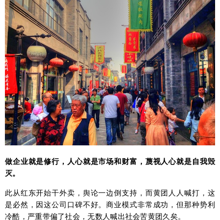
做企业就是修行，人心就是市场和财富，蔑视人心就是自我毁
灭。
此从红东开始干外卖，舆论一边倒支持，而黄团人人喊打，这
是必然，因这公司口碑不好。商业模式非常成功，但那种势利
冷酷，严重带偏了社会，无数人喊出社会苦黄团久矣。