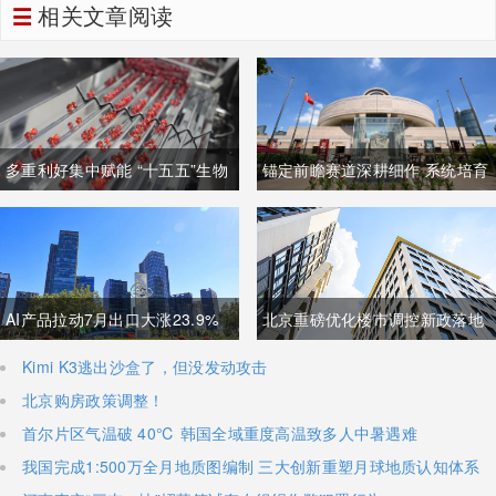
相关文章阅读
多重利好集中赋能 “十五五”生物
锚定前瞻赛道深耕细作 系统培育
制造迈入万亿级黄金发展周期
壮大高质量未来产业
AI产品拉动7月出口大涨23.9%
北京重磅优化楼市调控新政落地
强劲外需稳固国内经济基本盘
非京籍购房社保门槛降至一年
Kimi K3逃出沙盒了，但没发动攻击
北京购房政策调整！
首尔片区气温破 40℃ 韩国全域重度高温致多人中暑遇难
我国完成1:500万全月地质图编制 三大创新重塑月球地质认知体系