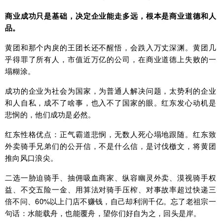
商业成功只是基础，决定企业能走多远，根本是商业道德和人
品。
黄团和那个内戾的王团长还不醒悟，会跌入万丈深渊。黄团几
乎得罪了所有人，市值近万亿的公司，在商业道德上失败的一
塌糊涂。
成功的企业为社会为国家，为普通人解决问题，太势利的企业
和人自私，成不了啥事，也入不了国家的眼。红东发心动机是
悲悯的，他们成功是必然。
红东性格优点：正气霸道悲悯，无数人死心塌地跟随。红东致
外卖骑手兄弟们的公开信，不是什么信，是讨伐檄文，将黄团
推向风口浪尖。
二选一胁迫骑手、抽佣吸血商家、纵容幽灵外卖、漠视骑手权
益、不交五险一金、用算法对骑手压榨、对事故率超过快递三
倍不问、60%以上门店不赚钱，自己却利润千亿。忘了老祖宗一
句话：水能载舟，也能覆舟，望你们好自为之，回头是岸。