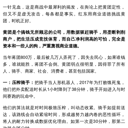
一针见血，这是商战中最犀利的揭发，在舆论上把黄团定性，
但又不是虚无攻击，每条都是事实。红东用商业道德挑战黄
团，时机正好。
黄团是个搞钱无所顾忌的公司，用数据驱赶骑手，用垄断剥削
商户，把生活压成竞技体育，而自己净利润高的可怕，完全是
资本和一些人的狗，严重蔑视商业道德。
当年蒋团800万，最后被几万人弄死了，因失去民心，如果谁钱
多，谁就能胜，蒋团不会倒。黄团弱点很明显，因得罪了所有
人，骑手、商家、社会、消费者，甚至包括国家。
一：压榨骑手：
把骑手当人形机器人，2017年为打败饿死鬼，
他们把外卖配送时长从1小时降到了38分钟，骑手开始进入与时
间赛跑的玩命中。
他们的算法就是对时间极致压榨，叫动态收紧。骑手如提前送
达，该路线会自动紧缩时间，形成越努力越内卷的恶性循环，
将人的耐力转换成数据优化理由。如第一次是30分钟，那第二
次就会25分钟。