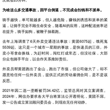
为啥这么多交通事故，因平台倒逼，不完成会扣钱和不派单。
骑手越快，单可能越多，但人越危险，赚钱的诱惑和派单的紧
逼，让骑手完全不顾生命安全，随着AI的应用，这种配送效率还
在提升，骑手如狗，被鞭子抽着跑。
去年上海调查了6天外卖交通违法事故：黄团6075起，饿死鬼
5539起。这只是一个城市一星期的事故，是快递员的三倍。外
卖小哥拿命换钱，为赶时间，闯红灯成常态，但没社保，大部
分众包骑手平台，以合作关系推卸责任。
外卖员帮黄团跑出了金山，跑出了市值，但公司做大了，却不
愿意给任何一位外卖员，提供正式的劳动雇佣合同，是不是该
反思。
2021年因二选一垄断被罚34.42亿，监管总局对其立案调查。
2024年，网信办要求各大平台将算法公开透明化，黄团不屌。
发一公告成立算法顾问委员会，到现在无任何动静。