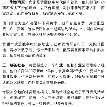
二：剥削商家：
商家是黄团数字时代的印钞机，他们抓住中小
商家业务下滑的痛点，以平台赋能，科技零售诱商家入驻，商
家越多，他们挣钱越多，商家能否挣钱，他们不管。
他们曾官方宣布会逐年下调费率，但平台服务费，外卖配送
费、广告费等，这些费用加在一起高达到25%以上，国内60%的
餐饮商家亏损，别国这种配送综合费率不过15%。
黄团本质是数字时代的地主，让餐饮为平台打工，先跑马圈
地，再收取数字税。综合费率抽成、配送费及商家活动补贴太
高，这是釜底抽薪式的吸血。
三：绑架社会：
黄团塑造了一个行业，但把行业治理甩给了社
会。他们培育8400万新就业群体，掌握全国2千多个主要城市的
商业数据，但不对外开放，如有人卖数据，那会给国家和百姓
造成巨大威胁，而外卖员让交警最头疼。
专职加众包的外卖配送模式，虽然给社会创造了千万级灵活就
业，但把城市、商家、个人完全绑架，形成垄断，但他们没承
担垄断的责任，可以一枝独秀，但要有责任。