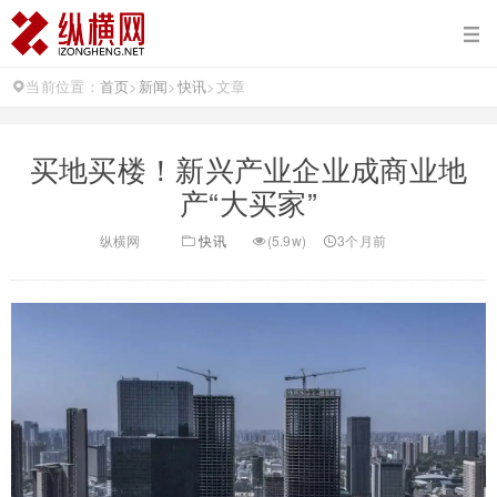
当前位置：
首页
>
新闻
>
快讯
>
文章
买地买楼！新兴产业企业成商业地
产“大买家”
纵横网
快讯
(5.9w)
3个月前