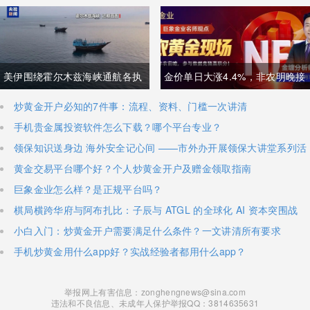
夯实中文科技话语体系关乎全球
面临追赶压力，忌惮国内大举布
科技话语权争夺
局半导体，呼吁加码本土资本投
入避免优势流失
美伊围绕霍尔木兹海峡通航各执
金价单日大涨4.4%，非农明晚接
一词，美方称临时协议即将落
棒丨黄金后市如何？
炒黄金开户必知的7件事：流程、资料、门槛一次讲清
手机贵金属投资软件怎么下载？哪个平台专业？
地，伊朗坚称仅与阿曼双边磋
领保知识送身边 海外安全记心间 ——市外办开展领保大讲堂系列活
商、通航恢复取决于美方态度
动
黄金交易平台哪个好？个人炒黄金开户及赠金领取指南
巨象金业怎么样？是正规平台吗？
棋局横跨华府与阿布扎比：子辰与 ATGL 的全球化 AI 资本突围战
小白入门：炒黄金开户需要满足什么条件？一文讲清所有要求
手机炒黄金用什么app好？实战经验者都用什么app？
举报网上有害信息：zonghengnews@sina.com
违法和不良信息、未成年人保护举报QQ：3814635631