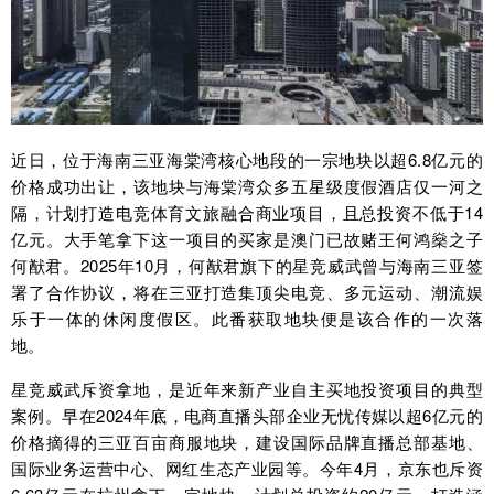
近日，位于海南三亚海棠湾核心地段的一宗地块以超6.8亿元的
价格成功出让，该地块与海棠湾众多五星级度假酒店仅一河之
隔，计划打造电竞体育文旅融合商业项目，且总投资不低于14
亿元。大手笔拿下这一项目的买家是澳门已故赌王何鸿燊之子
何猷君。2025年10月，何猷君旗下的星竞威武曾与海南三亚签
署了合作协议，将在三亚打造集顶尖电竞、多元运动、潮流娱
乐于一体的休闲度假区。此番获取地块便是该合作的一次落
地。
星竞威武斥资拿地，是近年来新产业自主买地投资项目的典型
案例。早在2024年底，电商直播头部企业无忧传媒以超6亿元的
价格摘得的三亚百亩商服地块，建设国际品牌直播总部基地、
国际业务运营中心、网红生态产业园等。今年4月，京东也斥资