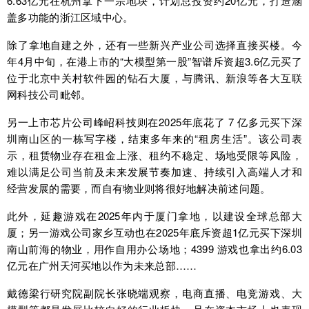
6.63亿元在杭州拿下一宗地块，计划总投资约20亿元，打造涵
盖多功能的浙江区域中心。
除了拿地自建之外，还有一些新兴产业公司选择直接买楼。今
年4月中旬，在港上市的“大模型第一股”智谱斥资超3.6亿元买了
位于北京中关村软件园的钻石大厦，与腾讯、新浪等各大互联
网科技公司毗邻。
另一上市芯片公司峰岹科技则在2025年底花了 7 亿多元买下深
圳南山区的一栋写字楼，结束多年来的“租房生活”。该公司表
示，租赁物业存在租金上涨、租约不稳定、场地受限等风险，
难以满足公司当前及未来发展节奏加速、持续引入高端人才和
经营发展的需要，而自有物业则将很好地解决前述问题。
此外，延趣游戏在2025年内于厦门拿地，以建设全球总部大
厦；另一游戏公司家乡互动也在2025年底斥资超1亿元买下深圳
南山前海的物业，用作自用办公场地；4399 游戏也拿出约6.03
亿元在广州天河买地以作为未来总部……
戴德梁行研究院副院长张晓端观察，电商直播、电竞游戏、大