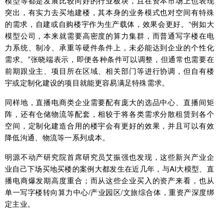
模型等都是发展比较向好的行业板块，且在资本市场上也表现
突出，有实力去买地建楼，其本身的业务模式也对空间有特殊
的需求，自建或自购楼宇作为生产载体，效果会更好。“例如大
模型公司，本来就需要高密度的算力集群，而普通写字楼在电
力系统、制冷、承重等硬件条件上，未必能达到企业的个性化
需求。”张晓端表示，即便各种条件可以调整，但通常也需要在
前期跟业主、项目所在区域、相关部门等进行协调，但自有楼
宇或定制化建设的项目就能更容易满足特殊需求。
同样地，直播电商类企业需要配有庞大的选品中心、直播间矩
阵，还有仓储物流等配套，相较于将各类需求分散租赁到各个
空间，定制化建造合用的楼宇会有更好的效果，并且可以有效
降低沟通、物流等一系列成本。
明源不动产研究院首席研究员艾振强也发现，这些新兴产业企
业自己下场买地买楼的案例大都发生在近几年，与AI大模型、直
播电商爆发期高度重合；而从这些企业买入的资产来看，也从
单一写字楼转向算力中心/产业园区/文旅综合体，重资产深度绑
定主业。