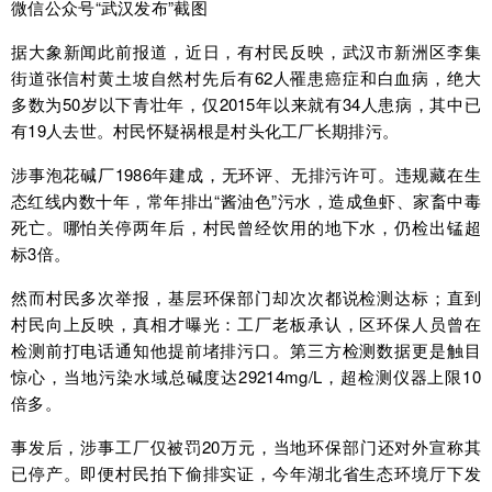
微信公众号“武汉发布”截图
据大象新闻此前报道，近日，有村民反映，武汉市新洲区李集
街道张信村黄土坡自然村先后有62人罹患癌症和白血病，绝大
多数为50岁以下青壮年，仅2015年以来就有34人患病，其中已
有19人去世。村民怀疑祸根是村头化工厂长期排污。
涉事泡花碱厂1986年建成，无环评、无排污许可。违规藏在生
态红线内数十年，常年排出“酱油色”污水，造成鱼虾、家畜中毒
死亡。哪怕关停两年后，村民曾经饮用的地下水，仍检出锰超
标3倍。
然而村民多次举报，基层环保部门却次次都说检测达标；直到
村民向上反映，真相才曝光：工厂老板承认，区环保人员曾在
检测前打电话通知他提前堵排污口。第三方检测数据更是触目
惊心，当地污染水域总碱度达29214mg/L，超检测仪器上限10
倍多。
事发后，涉事工厂仅被罚20万元，当地环保部门还对外宣称其
已停产。即便村民拍下偷排实证，今年湖北省生态环境厅下发