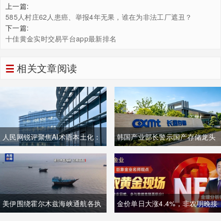
上一篇:
585人村庄62人患癌、举报4年无果，谁在为非法工厂遮丑？
下一篇:
十佳黄金实时交易平台app最新排名
相关文章阅读
人民网锐评聚焦AI术语本土化：
韩国产业部长警示国产存储龙头
夯实中文科技话语体系关乎全球
面临追赶压力，忌惮国内大举布
科技话语权争夺
局半导体，呼吁加码本土资本投
入避免优势流失
美伊围绕霍尔木兹海峡通航各执
金价单日大涨4.4%，非农明晚接