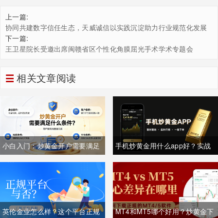
上一篇:
协同共建数字信任生态，天威诚信以实践沉淀助力行业规范化发展
下一篇:
王卫星院长受邀出席闽赣省区个性化角膜屈光手术学术专题会
相关文章阅读
小白入门：炒黄金开户需要满足
手机炒黄金用什么app好？实战
什么条件？一文讲清所有要求
经验者都用什么app？
英伦金业怎么样？这个平台正规
MT4和MT5哪个好用？炒黄金下