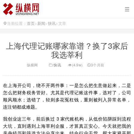
当前位置：
首页
>
新闻
>
快讯
>
文章
上海代理记账哪家靠谱？换了3家后
我选莘利
纵横网
快讯
(4.9w)
3个月前
在上海开公司，绕不开两件事：一是怎么把生意做起来，二是
怎么把财务税务管好。尤其是代理记账这件事，选对了，公司
顺风顺水；选错了，轻则多花冤枉钱，重则被列入异常名单，
连注销都成难题。
我创业这三年，前后换过 3 家代账机构，从低价陷阱踩到流程
大坑，直到遇到上海莘利企服，才算真正安心。今天就把我的
亲身经历和筛选方法分享出来，结合行业干货，帮大家避开那