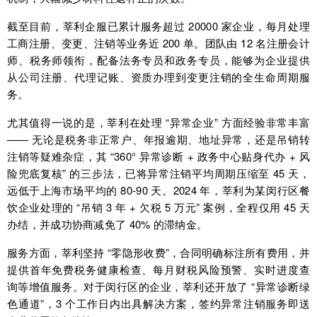
截至目前，莘利企服已累计服务超过 20000 家企业，每月处理
工商注册、变更、注销等业务近 200 单。团队由 12 名注册会计
师、税务师领衔，配备法务专员和政务专员，能够为企业提供
从公司注册、代理记账、资质办理到变更注销的全生命周期服
务。
尤其值得一说的是，莘利在处理 “异常企业” 方面经验非常丰富
—— 无论是税务非正常户、年报逾期、地址异常，还是吊销转
注销等疑难杂症，其 “360° 异常诊断 + 政务中心贴身代办 + 风
险兜底复核” 的三步法，已将异常注销平均周期压缩至 45 天，
远低于上海市场平均的 80-90 天。2024 年，莘利为某闵行区餐
饮企业处理的 “吊销 3 年 + 欠税 5 万元” 案例，全程仅用 45 天
办结，并成功协商减免了 40% 的滞纳金。
服务方面，莘利坚持 “零隐形收费”，合同明确标注所有费用，并
提供首年免费税务健康检查、每月财税风险预警、实时进度查
询等增值服务。对于闵行区的企业，莘利还开放了 “异常诊断绿
色通道”，3 个工作日内出具解决方案，签约异常注销服务即送