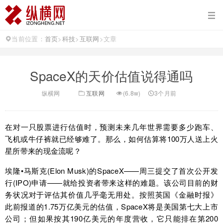
当前位置：
首页
>
科技
>
互联网
>
文章
SpaceX的天价估值说得通吗
纵横网
互联网
(6.8w)
3个月前
在对一只股票进行估值时，预测未来几年世界需要多少跑车、
飞机或牛仔裤就已经够难了。那么，如何估算将100万人送上火
星所带来的现金流呢？
埃隆•马斯克(Elon Musk)的SpaceX——周三提交了首次公开发
行(IPO)申请——就给投资者带来这样的难题。该公司目前的财
务状况对于评估其价值几乎毫无用处。按照英国《金融时报》
此前报道的1.75万亿美元的估值，SpaceX将是美国第七大上市
公司；但如果按其190亿美元的年度营收，它只能排在第200