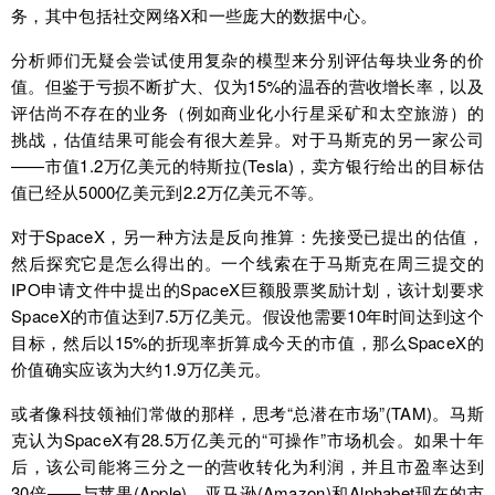
务，其中包括社交网络X和一些庞大的数据中心。
分析师们无疑会尝试使用复杂的模型来分别评估每块业务的价
值。但鉴于亏损不断扩大、仅为15%的温吞的营收增长率，以及
评估尚不存在的业务（例如商业化小行星采矿和太空旅游）的
挑战，估值结果可能会有很大差异。对于马斯克的另一家公司
——市值1.2万亿美元的特斯拉(Tesla)，卖方银行给出的目标估
值已经从5000亿美元到2.2万亿美元不等。
对于SpaceX，另一种方法是反向推算：先接受已提出的估值，
然后探究它是怎么得出的。一个线索在于马斯克在周三提交的
IPO申请文件中提出的SpaceX巨额股票奖励计划，该计划要求
SpaceX的市值达到7.5万亿美元。假设他需要10年时间达到这个
目标，然后以15%的折现率折算成今天的市值，那么SpaceX的
价值确实应该为大约1.9万亿美元。
或者像科技领袖们常做的那样，思考“总潜在市场”(TAM)。马斯
克认为SpaceX有28.5万亿美元的“可操作”市场机会。如果十年
后，该公司能将三分之一的营收转化为利润，并且市盈率达到
30倍——与苹果(Apple)、亚马逊(Amazon)和Alphabet现在的市