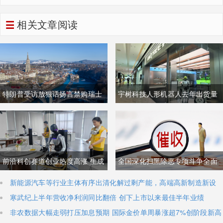
相关文章阅读
特朗普受访放狠话扬言禁购瑞士
宇树科技人形机器人去年出货量
商品抹平贸易逆差 双方贸易数据
登顶全球，冲刺科创板IPO募资
与经贸纽带实际情况反差明显
加码核心技术研发
前沿科创赛道创业热度高涨 生成
全国深化扫黑除恶专项斗争全面
式AI与人形机器人加速培育全新
铺开 河南锁定十类新型涉网涉软
新能源汽车等行业主体有序出清化解过剩产能，高端高新制造新设
主体稳步扩容
寒武纪上半年营收净利润同比翻倍 创下上市以来最佳半年业绩
增长极
暴力黑恶犯罪精准严打
非农数据大幅走弱打压加息预期 国际金价单周暴涨超7%创阶段新高