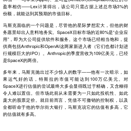
盈率相仿——Lex计算得出，该公司只需占据上述总市场3%的
份额，就能达到其预期的市值目标。
马斯克面临的一个问题是，尽管他的星际梦想宏大，但他的财
务愿景却出人意料地务实。SpaceX目标市场的近80%是“企业应
用”，即为大公司提供软件和服务。这个市场已经相当饱和，提
供商包括Anthropic和OpenAI这两家新进入者（它们也都计划进
行规模巨大的IPO）。Anthropic的季度营收为109亿美元，已经
是SpaceX的两倍。
多年来，马斯克抛出过不少惊人的数字——他有一次暗示，如
果运气好的话，特斯拉的市值可能达到100万亿美元。对
SpaceX进行估值的尝试最终大多会显得既过于精确，又含糊得
令人难以置信。但市场此前从未需要为一只如此投机性、如此
庞大的股票定价。就目前而言，凭借不可撤销的控制权，以及
全都听命于他的华尔街大银行，马斯克说它的估值有多高，它
的估值就有多高。