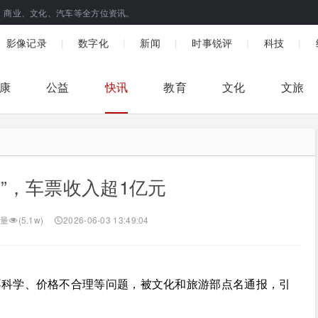
、商业、文化、汽车等全方位资讯。
|
|
|
|
|
影像记录
数字化
新闻
时事锐评
科技
康
公益
快讯
教育
文化
文旅
”，车票收入超1亿元
量
(5.1w)
2026-06-03 13:49:04
不科学、价格不合理等问题，被文化和旅游部点名通报，引