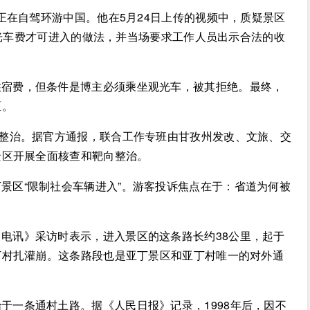
前正在自驾环游中国。他在5月24日上传的视频中，质疑景区
观光车费才可进入的做法，并当场要求工作人员出示合法的收
住宿费，但条件是博主必须乘坐观光车，被其拒绝。最终，
区。
级整治。据官方通报，联合工作专班由甘孜州发改、文旅、交
景区开展全面核查和靶向整治。
景区“限制社会车辆进入”。游客投诉焦点在于：省道为何被
电讯》采访时表示，进入景区的这条路长约38公里，起于
丁村扎灌崩。这条路段也是亚丁景区和亚丁村唯一的对外通
于一条通村土路。据《人民日报》记录，1998年后，因不