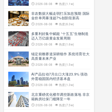
2026-08-08
热度{1.1w}
非农数据大幅走弱打压加息预期 国际
金价单周暴涨超7%创阶段新高
2026-08-08
热度{6.3w}
多重利好集中赋能 “十五五”生物制造
迈入万亿级黄金发展周期
2026-08-08
热度{1.6w}
锚定前瞻赛道深耕细作 系统培育壮大
高质量未来产业
2026-08-08
热度{1.5w}
AI产品拉动7月出口大涨23.9% 强劲
外需稳固国内经济基本盘
2026-08-08
热度{1.3w}
北京重磅优化楼市调控新政落地 非京
籍购房社保门槛降至一年
2026-08-08
热度{7.5w}