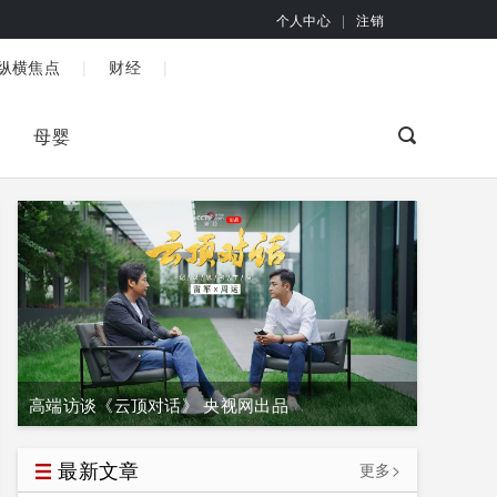
个人中心
|
注销
|
|
纵横焦点
财经
母婴
高端访谈《云顶对话》 央视网出品
最新文章
更多>