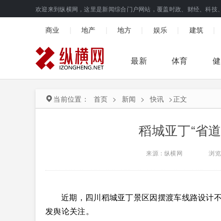
欢迎来到纵横网，这里是新闻综合门户网站，覆盖时政、财经、科技
|
|
|
|
|
商业
地产
地方
娱乐
建筑
最新
体育
健
当前位置：
首页
>
新闻
>
快讯
>
正文
稻城亚丁“省道
来源：纵横网
浏览
近期，四川稻城亚丁景区因摆渡车线路设计
发舆论关注。