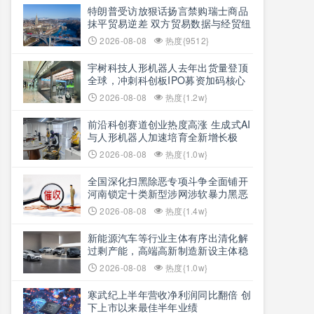
特朗普受访放狠话扬言禁购瑞士商品
抹平贸易逆差 双方贸易数据与经贸纽
带实际情况反差明显
2026-08-08
热度{9512}
宇树科技人形机器人去年出货量登顶
全球，冲刺科创板IPO募资加码核心
技术研发
2026-08-08
热度{1.2w}
前沿科创赛道创业热度高涨 生成式AI
与人形机器人加速培育全新增长极
2026-08-08
热度{1.0w}
全国深化扫黑除恶专项斗争全面铺开
河南锁定十类新型涉网涉软暴力黑恶
犯罪精准严打
2026-08-08
热度{1.4w}
新能源汽车等行业主体有序出清化解
过剩产能，高端高新制造新设主体稳
步扩容
2026-08-08
热度{1.0w}
寒武纪上半年营收净利润同比翻倍 创
下上市以来最佳半年业绩