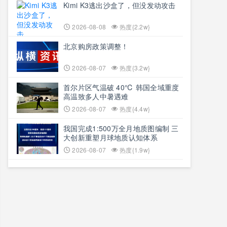
Kimi K3逃出沙盒了，但没发动攻击
2026-08-08
热度{2.2w}
北京购房政策调整！
2026-08-07
热度{3.2w}
首尔片区气温破 40℃ 韩国全域重度
高温致多人中暑遇难
2026-08-07
热度{4.4w}
我国完成1:500万全月地质图编制 三
大创新重塑月球地质认知体系
2026-08-07
热度{1.9w}