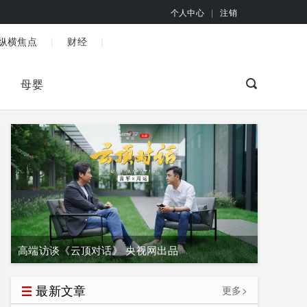
个人中心
|
注销
|
|
纵横焦点
财经
母婴
高端访谈《云顶对话》 央视网出品
最新文章
更多>