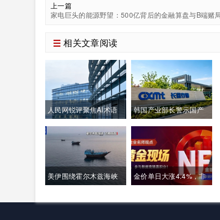
上一篇
家电巨头的能源野望：500亿背后的金融算盘与B端赌
相关文章阅读
人民网锐评聚焦AI术语
韩国产业部长警示国产
本土化：夯实中文科技
存储龙头面临追赶压
话语体系关乎全球科技
力，忌惮国内大举布局
话语权争夺
半导体，呼吁加码本土
美伊围绕霍尔木兹海峡
金价单日大涨4.4%，非
资本投入避免优势流失
通航各执一词，美方称
农明晚接棒丨黄金后市
临时协议即将落地，伊
如何？