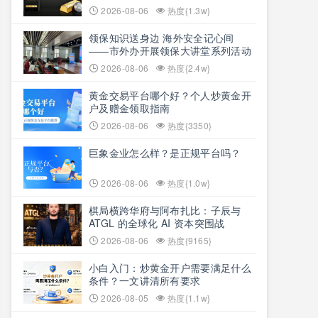
2026-08-06
热度{1.3w}
领保知识送身边 海外安全记心间
——市外办开展领保大讲堂系列活动
2026-08-06
热度{2.4w}
黄金交易平台哪个好？个人炒黄金开
户及赠金领取指南
2026-08-06
热度{3350}
巨象金业怎么样？是正规平台吗？
2026-08-06
热度{1.0w}
棋局横跨华府与阿布扎比：子辰与
ATGL 的全球化 AI 资本突围战
2026-08-06
热度{9165}
小白入门：炒黄金开户需要满足什么
条件？一文讲清所有要求
2026-08-05
热度{1.1w}