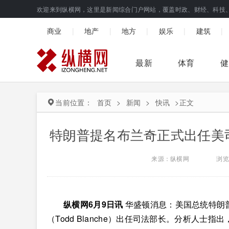
欢迎来到纵横网，这里是新闻综合门户网站，覆盖时政、财经、科技
|
|
|
|
|
商业
地产
地方
娱乐
建筑
最新
体育
健
当前位置：
首页
>
新闻
>
快讯
>
正文
特朗普提名布兰奇正式出任美
来源：纵横网
浏览
纵横网6月9日讯
华盛顿消息：美国总统特朗普
（Todd Blanche）出任司法部长。分析人