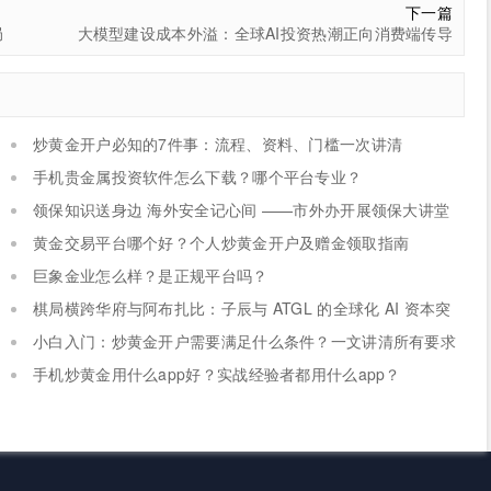
下一篇
局
大模型建设成本外溢：全球AI投资热潮正向消费端传导
炒黄金开户必知的7件事：流程、资料、门槛一次讲清
手机贵金属投资软件怎么下载？哪个平台专业？
领保知识送身边 海外安全记心间 ——市外办开展领保大讲堂
系列活动
黄金交易平台哪个好？个人炒黄金开户及赠金领取指南
巨象金业怎么样？是正规平台吗？
棋局横跨华府与阿布扎比：子辰与 ATGL 的全球化 AI 资本突
围战
小白入门：炒黄金开户需要满足什么条件？一文讲清所有要求
手机炒黄金用什么app好？实战经验者都用什么app？