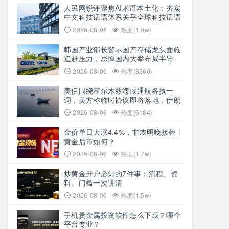
人民网锐评聚焦AI术语本土化：夯实
中文科技话语体系关乎全球科技话语
权争夺
2026-08-06
热度{1.0w}
韩国产业部长警示国产存储龙头面临
追赶压力，忌惮国内大举布局半导
体，呼吁加码本土资本投入避免优势
2026-08-06
热度{8260}
流失
美伊围绕霍尔木兹海峡通航各执一
词，美方称临时协议即将落地，伊朗
坚称仅与阿曼双边磋商、通航恢复取
2026-08-06
热度{6184}
决于美方态度
金价单日大涨4.4%，非农明晚接棒丨
黄金后市如何？
2026-08-06
热度{1.7w}
炒黄金开户必知的7件事：流程、资
料、门槛一次讲清
2026-08-06
热度{1.5w}
手机贵金属投资软件怎么下载？哪个
平台专业？