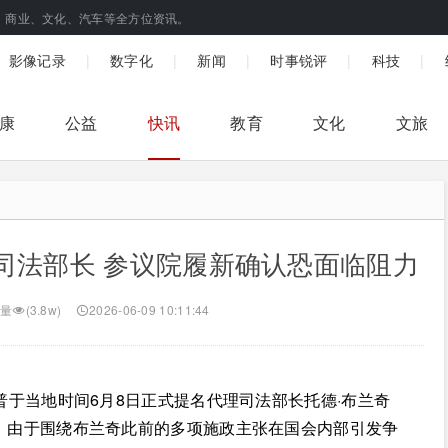
、商业、文化、汽车等全方位资讯。
|
|
|
|
|
影像记录
数字化
新闻
时事锐评
科技
康
公益
快讯
教育
文化
文旅
司法部长 参议院履新确认恐面临阻力
量
(3.8w)
2026-06-09 10:11:44
于当地时间6月8日正式提名代理司法部长托德·布兰奇
士指出，由于围绕布兰奇此前的多项施政主张在国会内部引发争