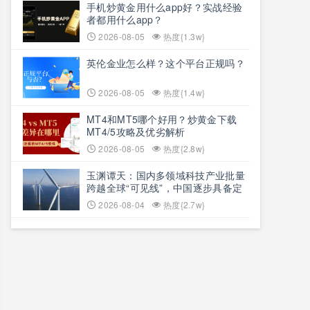
手机炒黄金用什么app好？实战经验
者都用什么app？
2026-08-05
热度{1.3w}
英伦金业怎么样？这个平台正规吗？
2026-08-05
热度{1.4w}
MT4和MT5哪个好用？炒黄金下载
MT4/5攻略及优劣解析
2026-08-05
热度{2.8w}
玉渊谭天：国内多领域科技产业批量
跨越全球“可见线”，中国逐步具备定
义全球新产品与产业方向的能力
2026-08-04
热度{2.7w}