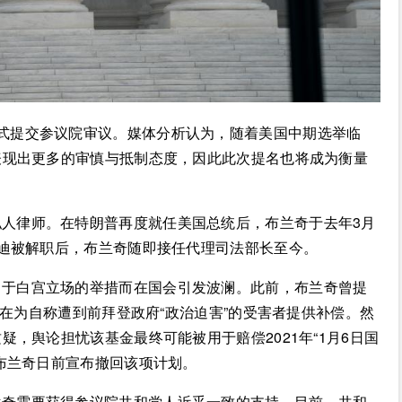
式提交参议院审议。媒体分析认为，随着美国中期选举临
表现出更多的审慎与抵制态度，因此此次提名也将成为衡量
人律师。在特朗普再度就任美国总统后，布兰奇于去年3月
迪被解职后，布兰奇随即接任代理司法部长至今。
向于白宫立场的举措而在国会引发波澜。此前，布兰奇曾提
旨在为自称遭到前拜登政府“政治迫害”的受害者提供补偿。然
，舆论担忧该基金最终可能被用于赔偿2021年“1月6日国
布兰奇日前宣布撤回该项计划。
兰奇需要获得参议院共和党人近乎一致的支持。目前，共和