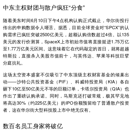
中东主权财团与散户疯狂“分食”
随着美东时间6月10日下午4点机构认购正式截止，华尔街投行
传出的申购数据令人咂舌。据悉，目前全球资金对“SPCX”的认
购需求已疯狂突破2500亿美元，超额认购倍数超过4倍。以135
美元的发行价测算，SpaceX上市初始市值将直接挺进1.75万亿
至1.77万亿美元区间。这意味着它在代码敲定的首日，就将超越
特斯拉，直接杀入美股市值前十，与英伟达、苹果等科技巨擘
分庭抗礼。
这场太空资本盛宴不仅吸引了中东顶级主权财富基金的倾巢出
动——沙特公共投资基金（PIF）、科威特投资局（KIA）各自
砸下10亿至50亿美元不等的巨额订单，卡塔尔投资局（QIA）也
作出了重磅认购承诺。同时，马斯克还打破常规，极其罕见地
将高达30%（约225亿美元）的IPO份额预留给了普通散户投资
者，这在华尔街大型科技股上市中绝无仅有。
数百名员工身家将破亿