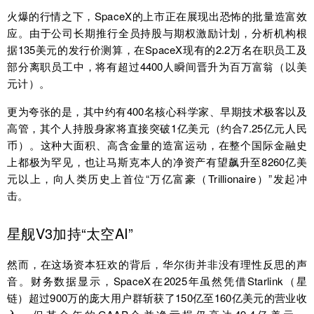
火爆的行情之下，SpaceX的上市正在展现出恐怖的批量造富效
应。由于公司长期推行全员持股与期权激励计划，分析机构根
据135美元的发行价测算，在SpaceX现有的2.2万名在职员工及
部分离职员工中，将有超过4400人瞬间晋升为百万富翁（以美
元计）。
更为夸张的是，其中约有400名核心科学家、早期技术极客以及
高管，其个人持股身家将直接突破1亿美元（约合7.25亿元人民
币）。这种大面积、高含金量的造富运动，在整个国际金融史
上都极为罕见，也让马斯克本人的净资产有望飙升至8260亿美
元以上，向人类历史上首位“万亿富豪（Trillionaire）”发起冲
击。
星舰V3加持“太空AI”
然而，在这场资本狂欢的背后，华尔街并非没有理性反思的声
音。财务数据显示，SpaceX在2025年虽然凭借Starlink（星
链）超过900万的庞大用户群斩获了150亿至160亿美元的营业收