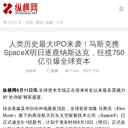
当前位置：
首页
>
商业
>
创新
>
文章
人类历史最大IPO来袭！马斯克携
SpaceX明日逐鹿纳斯达克，狂揽750
亿引爆全球资本
纵横网
创新
(7.5w)
2个月前
纵横网6月11日讯
全球资本市场正在迎来有史以来最具震撼力
的“史诗级”财富盛宴。
综合美媒及华尔街外电最新消息，全球首富埃隆·马斯克（Elon
Musk）旗下的商业航天巨头太空探索技术公司（SpaceX）已
正式递交S-1招股书，计划于美东时间6月12日（明日）正式在