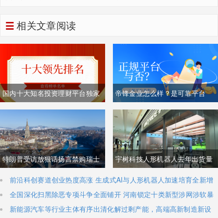
震荡引发市场博弈
相关文章阅读
国内十大知名投资理财平台独家
帝锋金业怎么样？是可靠平台
排名榜单（综合榜）
吗？
特朗普受访放狠话扬言禁购瑞士
宇树科技人形机器人去年出货量
商品抹平贸易逆差 双方贸易数据
登顶全球，冲刺科创板IPO募资
前沿科创赛道创业热度高涨 生成式AI与人形机器人加速培育全新增
长极
全国深化扫黑除恶专项斗争全面铺开 河南锁定十类新型涉网涉软暴
与经贸纽带实际情况反差明显
加码核心技术研发
力黑恶犯罪精准严打
新能源汽车等行业主体有序出清化解过剩产能，高端高新制造新设