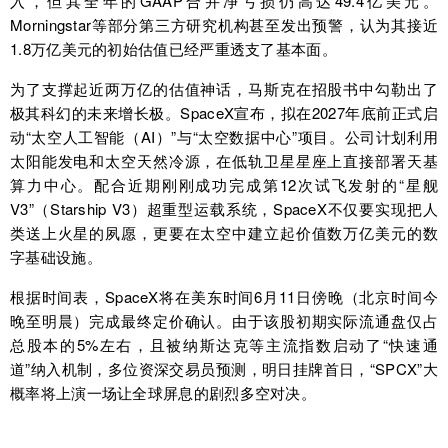
入，但其全年的GAAP合并净亏损仍高达49.4亿美元。
Morningstar等部分第三方研究机构甚至发出预警，认为其接近
1.8万亿美元的初始估值已经严重透支了基本面。
为了支撑起近两万亿的估值神话，马斯克在招股书中勾勒出了
极其科幻的未来增长极。SpaceX宣布，拟在2027年底前正式启
动“太空人工智能（AI）”与“太空数据中心”项目。公司计划利用
太阳能发电和太空天然冷源，在低轨卫星星座上直接部署天基
算力中心。配合近期刚刚成功完成第12次试飞发射的“星舰
V3”（Starship V3）超重型运载系统，SpaceX不仅要实现把人
类送上火星的夙愿，更要在太空中建立起价值数万亿美元的数
字基础设施。
根据时间表，SpaceX将在美东时间6月11日傍晚（北京时间今
晚至明晨）完成最终定价确认。由于该股初期实际流通盘仅占
总股本的5%左右，且被纳斯达克等主流指数启动了“快速通
道”纳入机制，多位资深交易员预测，明日挂牌首日，“SPCX”大
概率将上演一场让全球屏息的剧烈多空对决。