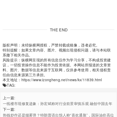
THE END
版权声明：未经纵横网授权，严禁转载或镜像，违者必究。
特别提醒：如果文章内容、图片、视频出现侵权问题，请与本站联
系撤下相关作品。
风险提示：纵横网呈现的所有信息仅作为学习分享，不构成投资建
议，一切投资操作信息不能作为投资依据。本网站所报道的文章资
料、图片、数据等信息来源于互联网，仅供参考使用，相关侵权责
任由信息来源第三方承担。
本文地址：
https://www.izongheng.net/news/kx/11839.html
TAG:
上一篇:
一线楼市现修复迹象：孙宏斌称对行业前景审慎乐观 融创中国去年
有息负债大减逾700亿
下一篇:
热钱炒作还是烟雾弹？特朗普语出惊人称“喜欢通胀”，国际油价高位