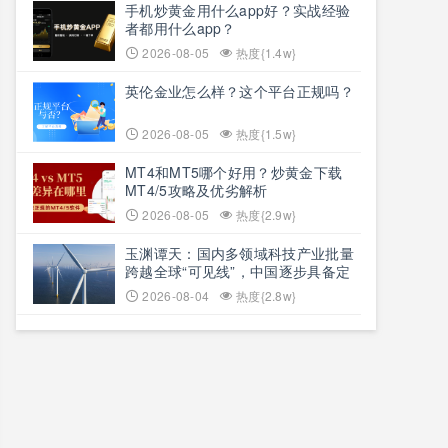
手机炒黄金用什么app好？实战经验
者都用什么app？
2026-08-05
热度{1.4w}
英伦金业怎么样？这个平台正规吗？
2026-08-05
热度{1.5w}
MT4和MT5哪个好用？炒黄金下载
MT4/5攻略及优劣解析
2026-08-05
热度{2.9w}
玉渊谭天：国内多领域科技产业批量
跨越全球“可见线”，中国逐步具备定
义全球新产品与产业方向的能力
2026-08-04
热度{2.8w}