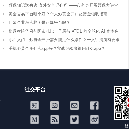
领保知识送身边 海外安全记心间 ——市外办开展领保大讲堂
系列活动
黄金交易平台哪个好？个人炒黄金开户及赠金领取指南
巨象金业怎么样？是正规平台吗？
棋局横跨华府与阿布扎比：子辰与 ATGL 的全球化 AI 资本突
围战
小白入门：炒黄金开户需要满足什么条件？一文讲清所有要求
手机炒黄金用什么app好？实战经验者都用什么app？
社交平台
道
移