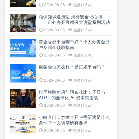
2026-08-06
热度{1.6w}
领保知识送身边 海外安全记心间
——市外办开展领保大讲堂系列活动
2026-08-06
热度{2.5w}
黄金交易平台哪个好？个人炒黄金开
户及赠金领取指南
2026-08-06
热度{5900}
巨象金业怎么样？是正规平台吗？
2026-08-06
热度{1.1w}
棋局横跨华府与阿布扎比：子辰与
ATGL 的全球化 AI 资本突围战
2026-08-06
热度{1.0w}
小白入门：炒黄金开户需要满足什么
条件？一文讲清所有要求
2026-08-05
热度{1.2w}