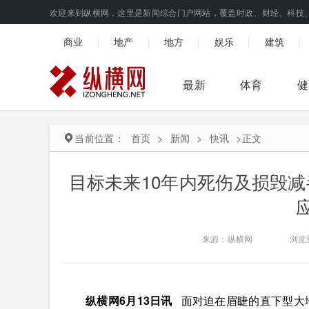
欢迎来到纵横网，这里是新闻综合门户网站，覆盖时政、财经、科技
|
|
|
|
|
商业
地产
地方
娱乐
建筑
最新
体育
健
当前位置：
首页
>
新闻
>
快讯
>
正文
目标未来10年内死伤及损毁
来源：纵横网
浏览
纵横网6月13日讯
面对迫在眉睫的直下型大