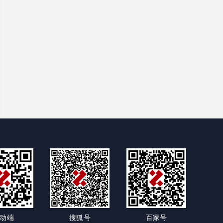
动端
搜狐号
百家号