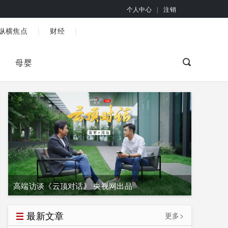
个人中心
|
注销
|
|
纵横焦点
财经
母婴
高端访谈《云顶对话》 央视网出品
最新文章
更多>