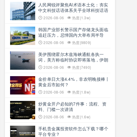
人民网锐评聚焦AI术语本土化：夯实
中文科技话语体系关乎全球科技话语
权争夺
2026-08-06
热度{1.3w}
韩国产业部长警示国产存储龙头面临
追赶压力，忌惮国内大举布局半导
体，呼吁加码本土资本投入避免优势
2026-08-06
热度{9809}
流失
美伊围绕霍尔木兹海峡通航各执一
词，美方称临时协议即将落地，伊朗
坚称仅与阿曼双边磋商、通航恢复取
2026-08-06
热度{7490}
决于美方态度
金价单日大涨4.4%，非农明晚接棒丨
黄金后市如何？
2026-08-06
热度{1.8w}
炒黄金开户必知的7件事：流程、资
料、门槛一次讲清
2026-08-06
热度{1.6w}
手机贵金属投资软件怎么下载？哪个
平台专业？