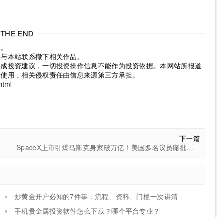
THE END
究。
请与本站联系撤下相关作品。
构成投资建议，一切投资操作信息不能作为投资依据。本网站所报道
考使用，相关侵权责任由信息来源第三方承担。
html
下一篇
SpaceX上市引爆马斯克身家破万亿！美国多名议员痛批税制不公：他的税率比消防员还低
炒黄金开户必知的7件事：流程、资料、门槛一次讲清
手机贵金属投资软件怎么下载？哪个平台专业？