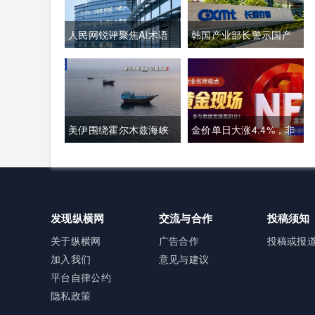
人民网锐评聚焦AI术语
韩国产业部长警示国产
本土化：夯实中文科技
存储龙头面临追赶压
话语体系关乎全球科技
力，忌惮国内大举布局
话语权争夺
半导体，呼吁加码本土
美伊围绕霍尔木兹海峡
金价单日大涨4.4%，非
资本投入避免优势流失
通航各执一词，美方称
农明晚接棒丨黄金后市
临时协议即将落地，伊
如何？
朗坚称仅与阿曼双边磋
发现纵横网
交流与合作
投稿须知
商、通航恢复取决于美
关于纵横网
广告合作
投稿或报
加入我们
意见与建议
方态度
平台自律公约
隐私政策