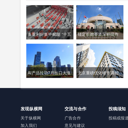
多重利好集中赋能 “十五
锚定前瞻赛道深耕细作
五”生物制造迈入万亿级
系统培育壮大高质量未
黄金发展周期
来产业
AI产品拉动7月出口大涨
北京重磅优化楼市调控
23.9% 强劲外需稳固国
新政落地 非京籍购房社
内经济基本盘
保门槛降至一年
发现纵横网
交流与合作
投稿须知
关于纵横网
广告合作
投稿或报
加入我们
意见与建议