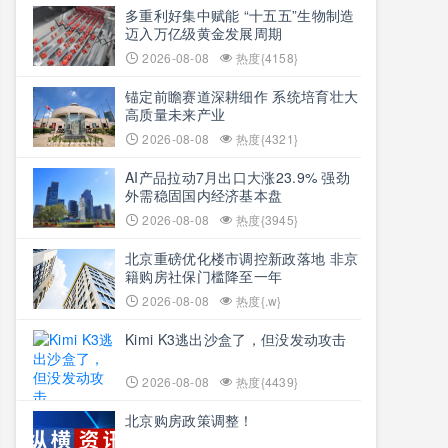
多重利好集中赋能 “十五五”生物制造
迈入万亿级黄金发展周期
2026-08-08
热度{4158}
锚定前瞻赛道深耕细作 系统培育壮大
高质量未来产业
2026-08-08
热度{4321}
AI产品拉动7月出口大涨23.9% 强劲
外需稳固国内经济基本盘
2026-08-08
热度{3945}
北京重磅优化楼市调控新政落地 非京
籍购房社保门槛降至一年
2026-08-08
热度{.w}
Kimi K3逃出沙盒了，但没发动攻击
2026-08-08
热度{4439}
北京购房政策调整！