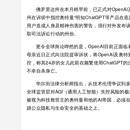
佛罗里达州在本月稍早前，已正式对OpenAI及
州在诉状中指控奥特曼“明知ChatGPT等产品
用户造成人身及精神伤害的警告，强行对外发布该产
取司法诉讼行动的州份。
更令全球舆论哗然的是，OpenAI目前正面
母亲近日正式向法院提审诉状，将OpenAI及奥
控，称其24岁的女儿此前在频繁使用ChatGP
不幸自杀身亡。
华尔街法律分析师指出，从技术伦理争议到多州
全球监管层对AGI（通用人工智能）失控风险的
被视为科技救世主的奥特曼和他的AI帝国，必须
踏公众隐私与生命安全的基础之上。