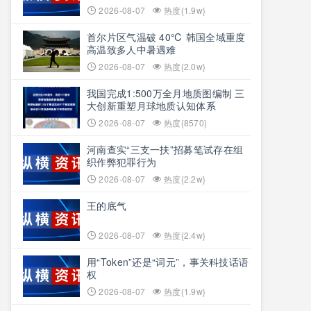
2026-08-07
热度{1.9w}
首尔片区气温破 40℃ 韩国全域重度
高温致多人中暑遇难
2026-08-07
热度{2.0w}
我国完成1:500万全月地质图编制 三
大创新重塑月球地质认知体系
2026-08-07
热度{8570}
河南查实“三支一扶”招募笔试存在组
织作弊犯罪行为
2026-08-07
热度{2.2w}
王的底气
2026-08-07
热度{2.4w}
用“Token”还是“词元”，事关科技话语
权
2026-08-07
热度{1.9w}