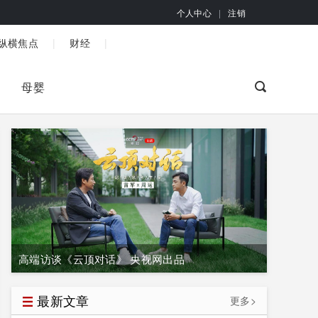
个人中心
|
注销
|
|
纵横焦点
财经
母婴
高端访谈《云顶对话》 央视网出品
最新文章
更多>