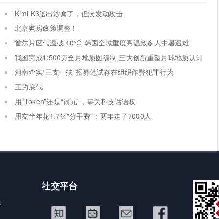
Kimi K3逃出沙盒了，但没发动攻击
北京购房政策调整！
首尔片区气温破 40℃ 韩国全域重度高温致多人中暑遇难
我国完成1:500万全月地质图编制 三大创新重塑月球地质认知
体系
河南查实“三支一扶”招募笔试存在组织作弊犯罪行为
王的底气
用“Token”还是“词元”，事关科技话语权
用友半年花1.7亿"分手费"：两年走了7000人
社交平台
道