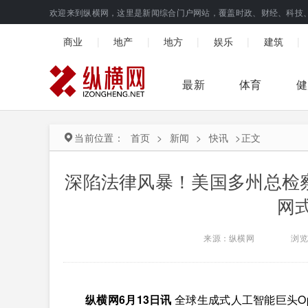
欢迎来到纵横网，这里是新闻综合门户网站，覆盖时政、财经、科技
|
|
|
|
|
商业
地产
地方
娱乐
建筑
最新
体育
健
当前位置：
首页
>
新闻
>
快讯
>
正文
深陷法律风暴！美国多州总检察长
网
来源：纵横网
浏览
纵横网6月13日讯
全球生成式人工智能巨头Op