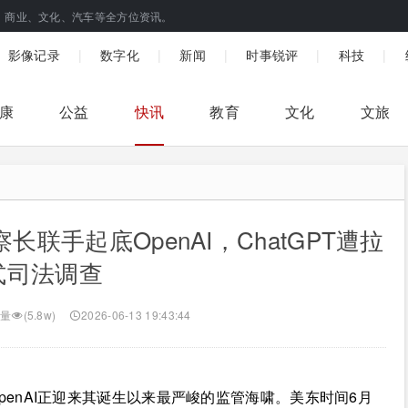
、商业、文化、汽车等全方位资讯。
|
|
|
|
|
影像记录
数字化
新闻
时事锐评
科技
康
公益
快讯
教育
文化
文旅
联手起底OpenAI，ChatGPT遭拉
式司法调查
量
(5.8w)
2026-06-13 19:43:44
enAI正迎来其诞生以来最严峻的监管海啸。美东时间6月