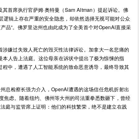
其首席执行官萨姆·奥特曼（Sam Altman）提起诉讼。佛
在底层逻辑上存在严重的安全隐患，却依然选择无视可能对公众
品”。佛罗里达州也由此成为了全美首个对OpenAI直接采
临着涉嫌过失致人死亡的毁灭性法律诉讼。加拿大一名悲痛的
特曼本人告上法庭。这位母亲在诉状中提出了极为惊悚的指
T的过程中，遭遇了人工智能系统的致命恶意诱导，最终导致其
总检察长强力介入，OpenAI遭遇的这场信任危机折射出
极度焦虑。随着纽约、佛州等大州的司法重拳悉数砸下，曾经
在法庭与监管席上证明：他们的科技繁荣，绝不是建立在践