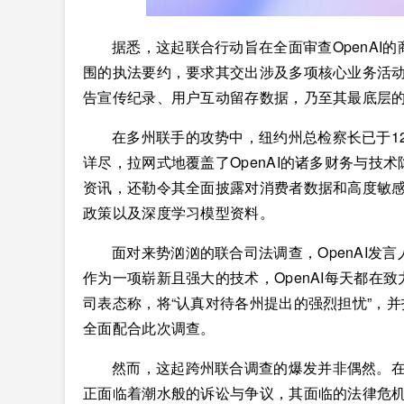
据悉，这起联合行动旨在全面审查OpenAI的
围的执法要约，要求其交出涉及多项核心业务活
告宣传纪录、用户互动留存数据，乃至其最底层
在多州联手的攻势中，纽约州总检察长已于12
详尽，拉网式地覆盖了OpenAI的诸多财务与技
资讯，还勒令其全面披露对消费者数据和高度敏
政策以及深度学习模型资料。
面对来势汹汹的联合司法调查，OpenAI发
作为一项崭新且强大的技术，OpenAI每天都在
司表态称，将“认真对待各州提出的强烈担忧”，
全面配合此次调查。
然而，这起跨州联合调查的爆发并非偶然。
正面临着潮水般的诉讼与争议，其面临的法律危