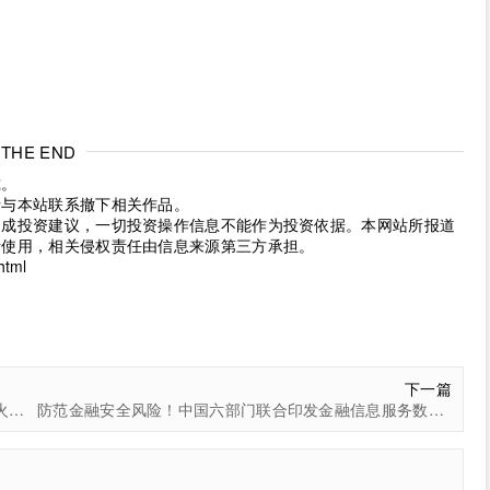
THE END
究。
请与本站联系撤下相关作品。
构成投资建议，一切投资操作信息不能作为投资依据。本网站所报道
考使用，相关侵权责任由信息来源第三方承担。
html
下一篇
大湾区成“新主场”！TVB重磅落户深圳前海总部，携手火山引擎引爆AI影视革命
防范金融安全风险！中国六部门联合印发金融信息服务数据分类分级指南