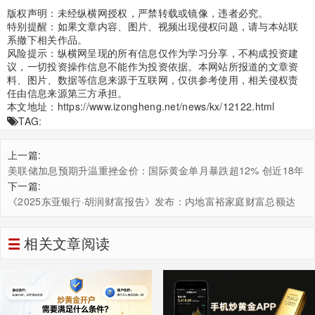
版权声明：未经纵横网授权，严禁转载或镜像，违者必究。
特别提醒：如果文章内容、图片、视频出现侵权问题，请与本站联
系撤下相关作品。
风险提示：纵横网呈现的所有信息仅作为学习分享，不构成投资建
议，一切投资操作信息不能作为投资依据。本网站所报道的文章资
料、图片、数据等信息来源于互联网，仅供参考使用，相关侵权责
任由信息来源第三方承担。
本文地址：
https://www.izongheng.net/news/kx/12122.html
TAG:
上一篇:
美联储加息预期升温重挫金价：国际黄金单月暴跌超12% 创近18年
来最大单月跌幅
下一篇:
《2025东亚银行·胡润财富报告》发布：内地富裕家庭财富总额达
145万亿元 跨代传承成主流需求
相关文章阅读