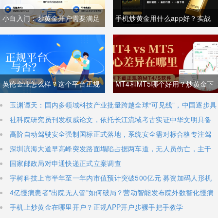
小白入门：炒黄金开户需要满足
手机炒黄金用什么app好？实战
什么条件？一文讲清所有要求
经验者都用什么app？
英伦金业怎么样？这个平台正规
MT4和MT5哪个好用？炒黄金下
吗？
载MT4/5攻略及优劣解析
玉渊谭天：国内多领域科技产业批量跨越全球“可见线”，中国逐步具
备定义全球新产品与产业方向的能力
社科院研究员刊发权威论文，依托长江流域考古实证中华文明具备
八千年思想文明脉络
高阶自动驾驶安全强制国标正式落地，系统安全需对标合格专注驾
驶员，2027年7月1日正式施行
深圳滨海大道早高峰突发路面塌陷占据两车道，无人员伤亡，主干
道出现长距离拥堵
国家邮政局对申通快递正式立案调查
宇树科技上市半年至一年内市值预计突破500亿元 募资加码人形机
器人研发攻坚
4亿慢病患者"出院无人管"如何破局？营动智能发布院外数智化慢病
管理白皮书
​手机上炒黄金在哪里开户？正规APP开户步骤手把手教学