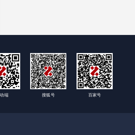
动端
搜狐号
百家号