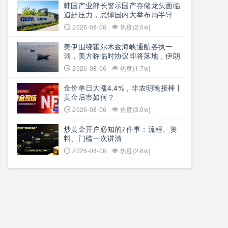
韩国产业部长警示国产存储龙头面临
追赶压力，忌惮国内大举布局半导
体，呼吁加码本土资本投入避免优势
2026-08-06
热度{2.0w}
流失
美伊围绕霍尔木兹海峡通航各执一
词，美方称临时协议即将落地，伊朗
坚称仅与阿曼双边磋商、通航恢复取
2026-08-06
热度{1.7w}
决于美方态度
金价单日大涨4.4%，非农明晚接棒丨
黄金后市如何？
2026-08-06
热度{3.0w}
炒黄金开户必知的7件事：流程、资
料、门槛一次讲清
2026-08-06
热度{2.6w}