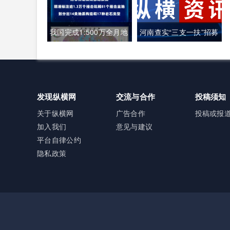
人中暑遇难
我国完成1:500万全月地
河南查实“三支一扶”招募
质图编制 三大创新重塑
笔试存在组织作弊犯罪
月球地质认知体系
行为
发现纵横网
交流与合作
投稿须知
关于纵横网
广告合作
投稿或报
加入我们
意见与建议
平台自律公约
隐私政策