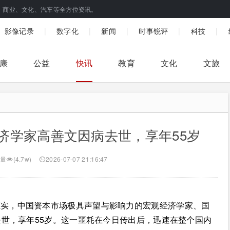
、商业、文化、汽车等全方位资讯。
|
|
|
|
|
影像记录
数字化
新闻
时事锐评
科技
康
公益
快讯
教育
文化
文旅
济学家高善文因病去世，享年55岁
量
(4.7w)
2026-07-07 21:16:47
证实，中国资本市场极具声望与影响力的宏观经济学家、国
世，享年55岁。这一噩耗在今日传出后，迅速在整个国内