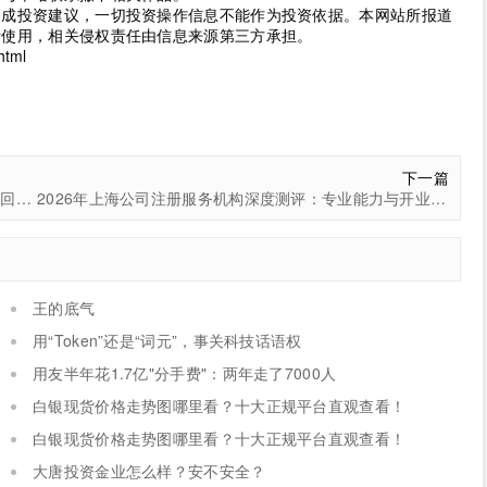
构成投资建议，一切投资操作信息不能作为投资依据。本网站所报道
考使用，相关侵权责任由信息来源第三方承担。
html
下一篇
观复博物馆佛像疑为海口20年前失窃文物？马未都两度回应：若属实将依法护送返乡
2026年上海公司注册服务机构深度测评：专业能力与开业效率报告
王的底气
用“Token”还是“词元”，事关科技话语权
用友半年花1.7亿"分手费"：两年走了7000人
白银现货价格走势图哪里看？十大正规平台直观查看！
白银现货价格走势图哪里看？十大正规平台直观查看！
大唐投资金业怎么样？安不安全？