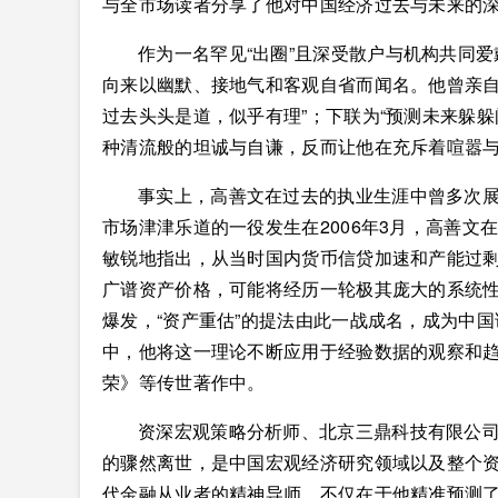
与全市场读者分享了他对中国经济过去与未来的
作为一名罕见“出圈”且深受散户与机构共同
向来以幽默、接地气和客观自省而闻名。他曾亲自
过去头头是道，似乎有理”；下联为“预测未来躲躲
种清流般的坦诚与自谦，反而让他在充斥着喧嚣
事实上，高善文在过去的执业生涯中曾多次
市场津津乐道的一役发生在2006年3月，高善文
敏锐地指出，从当时国内货币信贷加速和产能过
广谱资产价格，可能将经历一轮极其庞大的系统
爆发，“资产重估”的提法由此一战成名，成为中
中，他将这一理论不断应用于经验数据的观察和
荣》等传世著作中。
资深宏观策略分析师、北京三鼎科技有限公
的骤然离世，是中国宏观经济研究领域以及整个
代金融从业者的精神导师，不仅在于他精准预测了