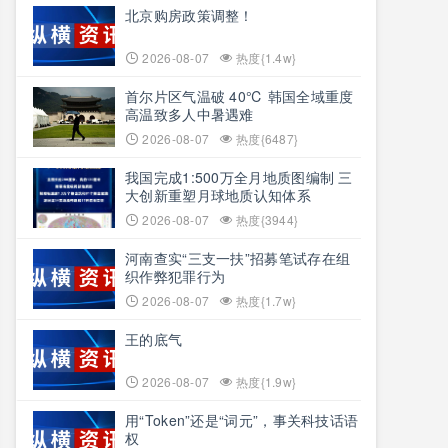
北京购房政策调整！
2026-08-07
热度{1.4w}
首尔片区气温破 40℃ 韩国全域重度
高温致多人中暑遇难
2026-08-07
热度{6487}
我国完成1:500万全月地质图编制 三
大创新重塑月球地质认知体系
2026-08-07
热度{3944}
河南查实“三支一扶”招募笔试存在组
织作弊犯罪行为
2026-08-07
热度{1.7w}
王的底气
2026-08-07
热度{1.9w}
用“Token”还是“词元”，事关科技话语
权