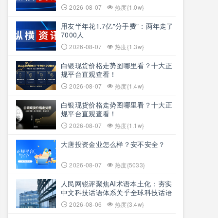
2026-08-07
热度{1.0w}
用友半年花1.7亿"分手费"：两年走了
7000人
2026-08-07
热度{1.3w}
白银现货价格走势图哪里看？十大正
规平台直观查看！
2026-08-07
热度{1.4w}
白银现货价格走势图哪里看？十大正
规平台直观查看！
2026-08-07
热度{1.1w}
大唐投资金业怎么样？安不安全？
2026-08-07
热度{5033}
人民网锐评聚焦AI术语本土化：夯实
中文科技话语体系关乎全球科技话语
权争夺
2026-08-06
热度{3.4w}