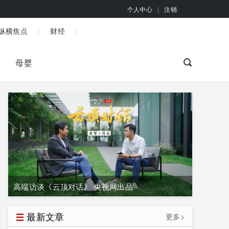
个人中心
|
注销
|
|
纵横焦点
财经
母婴
高端访谈《云顶对话》 央视网出品
最新文章
更多>