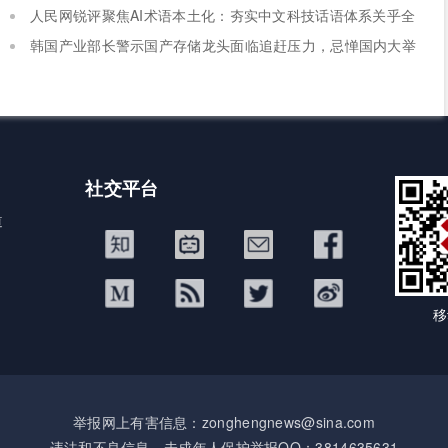
人民网锐评聚焦AI术语本土化：夯实中文科技话语体系关乎全
球科技话语权争夺
韩国产业部长警示国产存储龙头面临追赶压力，忌惮国内大举
布局半导体，呼吁加码本土资本投入避免优势流失
社交平台
道
移
举报网上有害信息：zonghengnews@sina.com
违法和不良信息、未成年人保护举报QQ：3814635631