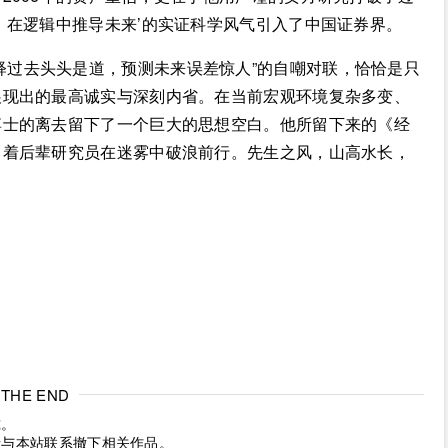
、在逻辑中推导未来’的实证科学风气引入了中国证券界。
释过去头头是道，预测未来误差惊人”的自嘲对联，恰恰是只
展现出的最高诚实与深刻内省。在当前宏观环境复杂多变、
博士的离去留下了一个巨大的思想空白。他所留下来的《经
引着后辈研究员在迷雾中破浪前行。先生之风，山高水长，
THE END
究。
请与本站联系撤下相关作品。