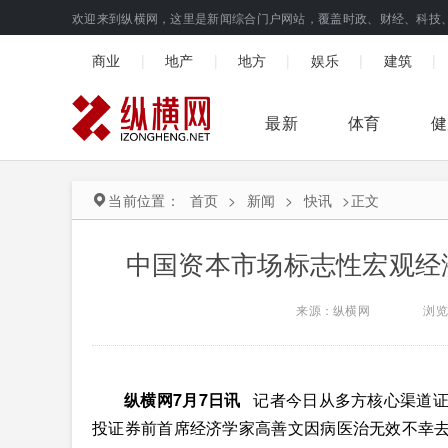
欢迎来到纵横网，这里是新闻综合门户网站，覆盖时政、财经、科技
|
|
|
|
|
商业
地产
地方
娱乐
建筑
最新
体育
健
当前位置：
首页
>
新闻
>
快讯
>
正文
中国资本市场标志性宏观经
来源：纵横网
浏览
纵横网7月7日讯
记者今日从多方核心渠道
投证券前首席经济学家高善文因病医治无效不幸去