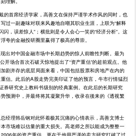
深刻理解。
爱戴的首席经济学家，高善文在保持严谨学术作风的同时，也
写过一副趣味对联来风趣地自嘲其职业生涯，上联为“解释
闪闪，误差惊人”；横批则是令人会心一笑的“经济分析”。这
与浮夸的金融投研圈里赢得了极高的尊崇。
展现出对中国金融市场中长期趋势的惊人前瞻性判断。最为
在公开场合首次石破天惊地提出了“资产重估”的超前观点。他
剩加剧并存的底层局面来看，中国包括股票和房地产在内的
性重估。此后的A股走势完美印证了他的预言，牛市行情猛烈
国证券研究史上教科书级别的经典案例。在此后的长期研究
趋势预测中，并最终将其凝聚升华，收录在後来的《透视繁
司总经理韩岳钢对此怀着极其沉痛的心情表示，高善文博士
资本市场难以估量的重大损失。高老师之所以能成为整整一
2006年的资产重估，更在于他用严谨的卖方研究打破了过