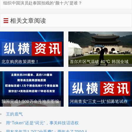
组织中国演员赴泰国拍戏的“颜十六”是谁？
相关文章阅读
北京购房政策调整！
首尔片区气温破 40℃ 韩国全域
重度高温致多人中暑遇难
我国完成1:500万全月地质图编
河南查实“三支一扶”招募笔试存
制 三大创新重塑月球地质认知体
在组织作弊犯罪行为
王的底气
用“Token”还是“词元”，事关科技话语权
系
用友半年花1.7亿"分手费"：两年走了7000人