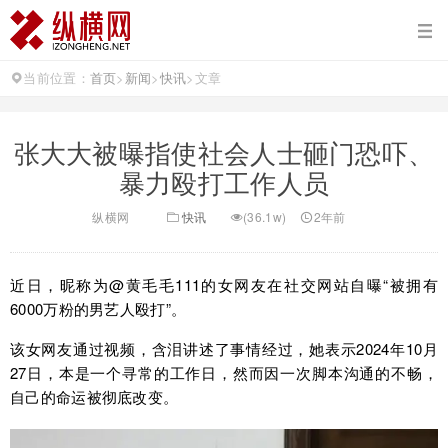
当前位置：
首页
>
新闻
>
快讯
>
文章
张大大被曝指使社会人士砸门恐吓、
暴力殴打工作人员
纵横网
快讯
(36.1w)
2年前
近日，昵称为@黄毛毛111的女网友在社交网站自曝“被拥有
6000万粉的男艺人殴打”。
该女网友通过视频，含泪讲述了事情经过，她表示2024年10月
27日，本是一个寻常的工作日，然而因一次脚本沟通的不畅，
自己的命运被彻底改变。