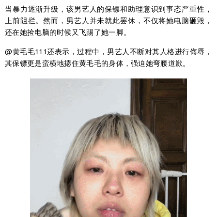
当暴力逐渐升级，该男艺人的保镖和助理意识到事态严重性，
上前阻拦。然而，男艺人并未就此罢休，不仅将她电脑砸毁，
还在她捡电脑的时候又飞踢了她一脚。
@黄毛毛111还表示，过程中，男艺人不断对其人格进行侮辱，
其保镖更是蛮横地摁住黄毛毛的身体，强迫她弯腰道歉。