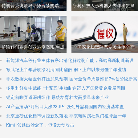
特朗普受访放狠话扬言禁购瑞士
宇树科技人形机器人去年出货量
商品抹平贸易逆差 双方贸易数据
登顶全球，冲刺科创板IPO募资
与经贸纽带实际情况反差明显
加码核心技术研发
前沿科创赛道创业热度高涨 生成
全国深化扫黑除恶专项斗争全面
式AI与人形机器人加速培育全新
铺开 河南锁定十类新型涉网涉软
新能源汽车等行业主体有序出清化解过剩产能，高端高新制造新设
主体稳步扩容
寒武纪上半年营收净利润同比翻倍 创下上市以来最佳半年业绩
增长极
暴力黑恶犯罪精准严打
非农数据大幅走弱打压加息预期 国际金价单周暴涨超7%创阶段新高
多重利好集中赋能 “十五五”生物制造迈入万亿级黄金发展周期
锚定前瞻赛道深耕细作 系统培育壮大高质量未来产业
AI产品拉动7月出口大涨23.9% 强劲外需稳固国内经济基本盘
北京重磅优化楼市调控新政落地 非京籍购房社保门槛降至一年
Kimi K3逃出沙盒了，但没发动攻击