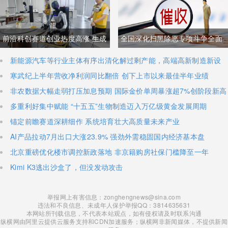
与经贸纽带实际情况反差明显
加码核心技术研发
前沿科创赛道创业热度高涨 生成
全国深化扫黑除恶专项斗争全面
式AI与人形机器人加速培育全新
铺开 河南锁定十类新型涉网涉软
新能源汽车等行业主体有序出清化解过剩产能，高端高新制造新设
主体稳步扩容
寒武纪上半年营收净利润同比翻倍 创下上市以来最佳半年业绩
增长极
暴力黑恶犯罪精准严打
非农数据大幅走弱打压加息预期 国际金价单周暴涨超7%创阶段新高
多重利好集中赋能 “十五五”生物制造迈入万亿级黄金发展周期
锚定前瞻赛道深耕细作 系统培育壮大高质量未来产业
AI产品拉动7月出口大涨23.9% 强劲外需稳固国内经济基本盘
北京重磅优化楼市调控新政落地 非京籍购房社保门槛降至一年
Kimi K3逃出沙盒了，但没发动攻击
举报网上有害信息：zonghengnews@sina.com
违法和不良信息、未成年人保护举报QQ：3814635631
本网站所刊载信息，不代表本站观点，如有侵权请及时联系沟通
纵横网由阿里云提供云服务支持和CDN加速服务；纵横网非新闻媒体，不提供新闻