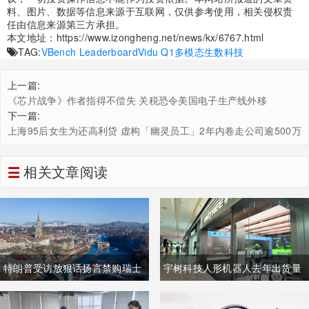
料、图片、数据等信息来源于互联网，仅供参考使用，相关侵权责
任由信息来源第三方承担。
本文地址：
https://www.izongheng.net/news/kx/6767.html
TAG:
VBench Leaderboard
Vidu Q1
多模态
生数科技
上一篇:
《芯片战争》作者指得不偿失 关税恐令美国电子生产线外移
下一篇:
上海95后女生为还高利贷 虚构「幽灵员工」2年内卷走公司逾500万
相关文章阅读
特朗普受访放狠话扬言禁购瑞士
宇树科技人形机器人去年出货量
商品抹平贸易逆差 双方贸易数据
登顶全球，冲刺科创板IPO募资