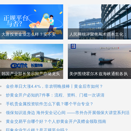
大唐投资金业怎么样？安不安
人民网锐评聚焦AI术语本土化：
全？
夯实中文科技话语体系关乎全球
科技话语权争夺
韩国产业部长警示国产存储龙头
美伊围绕霍尔木兹海峡通航各执
面临追赶压力，忌惮国内大举布
一词，美方称临时协议即将落
金价单日大涨4.4%，非农明晚接棒丨黄金后市如何？
炒黄金开户必知的7件事：流程、资料、门槛一次讲清
局半导体，呼吁加码本土资本投
地，伊朗坚称仅与阿曼双边磋
手机贵金属投资软件怎么下载？哪个平台专业？
入避免优势流失
商、通航恢复取决于美方态度
领保知识送身边 海外安全记心间 ——市外办开展领保大讲堂系列活
动
黄金交易平台哪个好？个人炒黄金开户及赠金领取指南
巨象金业怎么样？是正规平台吗？