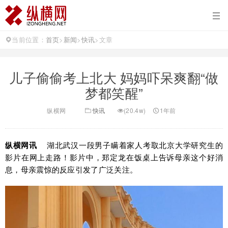
当前位置：
首页
>
新闻
>
快讯
>
文章
儿子偷偷考上北大 妈妈吓呆爽翻“做
梦都笑醒”
纵横网
快讯
(20.4w)
1年前
纵横网讯
湖北武汉一段男子瞒着家人考取北京大学研究生的
影片在网上走路！影片中，郑定龙在饭桌上告诉母亲这个好消
息，母亲震惊的反应引发了广泛关注。