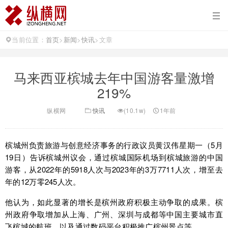
当前位置：
首页
>
新闻
>
快讯
>
文章
马来西亚槟城去年中国游客量激增
219%
纵横网
快讯
(10.1w)
1年前
槟城州负责旅游与创意经济事务的行政议员黄汉伟星期一（5月
19日）告诉槟城州议会，通过槟城国际机场到槟城旅游的中国
游客，从2022年的5918人次与2023年的3万7711人次，增至去
年的12万零245人次。
他认为，如此显著的增长是槟州政府积极主动争取的成果。槟
州政府争取增加从上海、广州、深圳与成都等中国主要城市直
飞槟城的航班，以及通过数码平台积极推广槟州景点等。