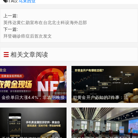
TAG:
马来西亚
上一篇:
英伟达黄仁勋宣布在台北北士科设海外总部
下一篇:
拜登确诊癌症后首次发文
相关文章阅读
金价单日大涨4.4%，非农明晚接
炒黄金开户必知的7件事：流
棒丨黄金后市如何？
程、资料、门槛一次讲清