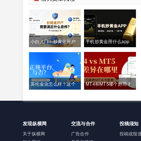
小白入门：炒黄金开户
手机炒黄金用什么app
需要满足什么条件？一
好？实战经验者都用什
文讲清所有要求
么app？
英伦金业怎么样？这个
MT4和MT5哪个好用？
平台正规吗？
炒黄金下载MT4/5攻略
及优劣解析
发现纵横网
交流与合作
投稿须知
关于纵横网
广告合作
投稿或报