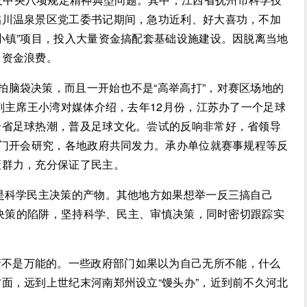
临川温泉景区党工委书记期间，急功近利、好大喜功，不加
小镇”项目，投入大量资金搞配套基础设施建设。因脱离当地
、资金浪费。
拍脑袋决策，而且一开始也不是“高举高打”，对赛区场地的
副主席王小湾对媒体介绍，去年12月份，江苏办了一个足球
全省足球热潮，普及足球文化。尝试的反响非常好，省领导
部门开会研究，各地政府共同发力。承办单位就赛事规程等反
策群力，充分保证了民主。
更是科学民主决策的产物。其他地方如果想举一反三搞自己
目决策的陷阱，坚持科学、民主、审慎决策，同时密切跟踪实
府不是万能的。一些政府部门如果以为自己无所不能，什么
面，远到上世纪末河南郑州设立“馒头办”，近到前不久河北