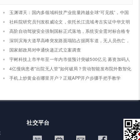
玉渊谭天：国内多领域科技产业批量跨越全球“可见线”，中国
逐步具备定义全球新产品与产业方向的能力
社科院研究员刊发权威论文，依托长江流域考古实证中华文明
具备八千年思想文明脉络
高阶自动驾驶安全强制国标正式落地，系统安全需对标合格专
注驾驶员，2027年7月1日正式施行
深圳滨海大道早高峰突发路面塌陷占据两车道，无人员伤亡，
主干道出现长距离拥堵
国家邮政局对申通快递正式立案调查
宇树科技上市半年至一年内市值预计突破500亿元 募资加码人
形机器人研发攻坚
4亿慢病患者"出院无人管"如何破局？营动智能发布院外数智化
慢病管理白皮书
​手机上炒黄金在哪里开户？正规APP开户步骤手把手教学
社交平台
道