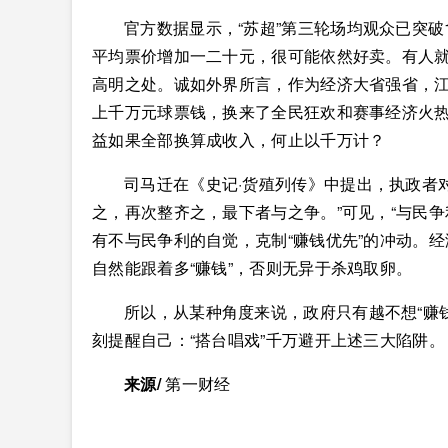
官方数据显示，“苏超”第三轮场均观众已突破
平均票价增加一二十元，很可能依然好卖。有人就此
高明之处。诚如外界所言，作为经济大省强省，
上千万元球票钱，换来了全民狂欢和赛事经济火
益如果全部换算成收入，何止以千万计？
司马迁在《史记·货殖列传》中提出，执政者
之，再次整齐之，最下者与之争。”可见，“与民
有不与民争利的自觉，克制“赚钱优先”的冲动。
自然能跟着多“赚钱”，否则无异于杀鸡取卵。
所以，从某种角度来说，政府只有越不想“赚钱”
刻提醒自己：“搭台唱戏”千万避开上述三大陷阱。
来源/
第一财经