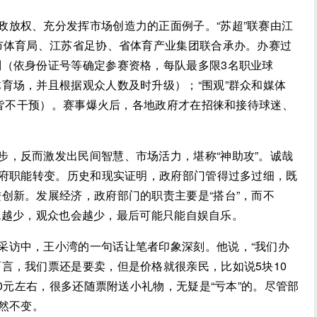
政放权、充分发挥市场创造力的正面例子。“苏超”联赛由江
市体育局、江苏省足协、省体育产业集团联合承办。办赛过
（依身份证号等确定参赛资格，每队最多限3名职业球
育场，并且根据观众人数及时升级）；“围观”群众和媒体
雅皆不干预）。赛事爆火后，各地政府才在招徕和接待球迷、
步，反而激发出民间智慧、市场活力，堪称“神助攻”。诚哉
政府职能转变。历史和现实证明，政府部门管得过多过细，既
创新。发展经济，政府部门的职责主要是“搭台”，而不
份”就越少，观众也会越少，最后可能只能自娱自乐。
体采访中，王小湾的一句话让笔者印象深刻。他说，“我们办
言，我们票还是要卖，但是价格就很亲民，比如说5块10
10元左右，很多还随票附送小礼物，无疑是“亏本”的。尽管部
依然不变。