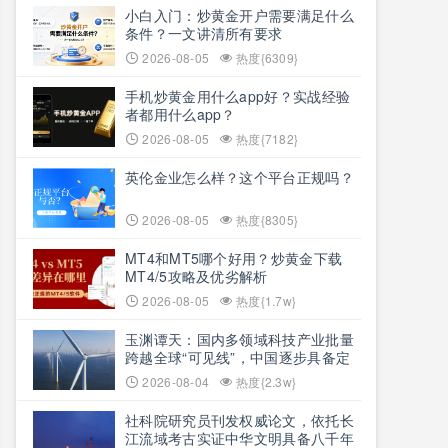
小白入门：炒黄金开户需要满足什么
条件？一文讲清所有要求
2026-08-05
热度{6309}
手机炒黄金用什么app好？实战经验
者都用什么app？
2026-08-05
热度{7182}
英伦金业怎么样？这个平台正规吗？
2026-08-05
热度{8305}
MT4和MT5哪个好用？炒黄金下载
MT4/5攻略及优劣解析
2026-08-05
热度{1.7w}
玉渊谭天：国内多领域科技产业批量
跨越全球“可见线”，中国逐步具备定
义全球新产品与产业方向的能力
2026-08-04
热度{2.3w}
社科院研究员刊发权威论文，依托长
江流域考古实证中华文明具备八千年