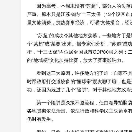
因为高考，本周末没有“苏超”，部分人的失落
严重。原本只是江苏省内“十三太保（13个设区市）
量文旅消费，搅热赛事经济，可谓“文体搭台，经
“苏超”的成功令其他地方羡慕，一些地方于是跃
个“某超”或“某赛”出来。据专家们分析，“苏超
衡，“十三太保”均位居全国城市GDP80强之列
的“地域梗”文化加持比赛，放大了赛事影响力。
看到这三大原因，许多地方犯了难：自家不具备
时跟政府打交道较多的“懂球帝”朋友聊了聊，也是
功，还因为躲过了几个“陷阱”。对于其他地方政府
第一个陷阱是决策不遵流程，任由领导拍脑
各地贯彻依法治国、依法行政和科学民主决策卓
仍时有发生。
例如，日前，中央纪委国家监委通报10起违