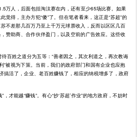
1.5万人，后面包括淘汰赛在内，还有至少65场比赛。如果
觉得，主办方犯“傻”了。但在笔者看来，这正是“苏超”的
江苏不差那几百万乃至上千万元球票收入，反而以区区几百
热，赞助商、合作伙伴盈门，以及空前的广告效应。这些收
对待百姓之道分为五等：“善者因之，其次利道之，再次教诲
争利”被视为下策。当前，我们的政府部门和国有企业也应抱
经济搞活了，企业、老百姓赚钱了，相应的纳税增多了，政府
，才能越“赚钱”。有心“抄‘苏超’作业”的地方政府，不妨时