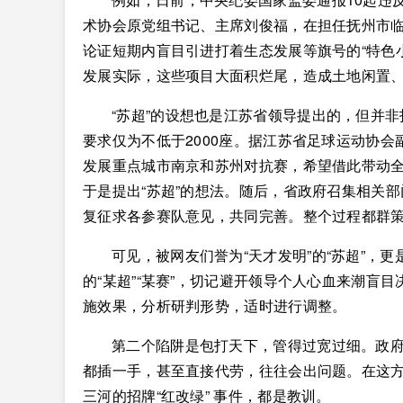
术协会原党组书记、主席刘俊福，在担任抚州市
论证短期内盲目引进打着生态发展等旗号的“特色
发展实际，这些项目大面积烂尾，造成土地闲置
“苏超”的设想也是江苏省领导提出的，但并非
要求仅为不低于2000座。据江苏省足球运动协会
发展重点城市南京和苏州对抗赛，希望借此带动
于是提出“苏超”的想法。随后，省政府召集相关
复征求各参赛队意见，共同完善。整个过程都群
可见，被网友们誉为“天才发明”的“苏超”，
的“某超”“某赛”，切记避开领导个人心血来潮盲
施效果，分析研判形势，适时进行调整。
第二个陷阱是包打天下，管得过宽过细。政
都插一手，甚至直接代劳，往往会出问题。在这方
三河的招牌“红改绿” 事件，都是教训。