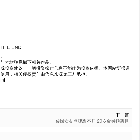
THE END
究。
请与本站联系撤下相关作品。
构成投资建议，一切投资操作信息不能作为投资依据。本网站所报道
考使用，相关侵权责任由信息来源第三方承担。
tml
下一篇
传因女友劈腿想不开 29岁金钟硕离世