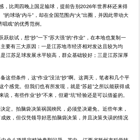
感，比周四晚上国足输球，提前告别2026年世界杯还来得
”的球场“内斗”，却在全国范围内“火”出圈，并因此带动大
济唱戏”的优秀范例。
跃欲试，想“抄”一下“苏大强”的“作业”，在本地也复制一
”成功主要有三大原因：一是江苏地市经济相对发达且较为均
；二是江苏足球发展水平较高，群众基础较好；三是江苏深厚
这些条件，这“作业”没法“抄”啊。这两天，笔者和几个平
这个感觉。但我们也有所发现，就是“苏超”之所以能获得成
来说，有些作业“抄”不来，但避“坑”经验还是可以借鉴的。
袋决定。拍脑袋决策祸国殃民，必须坚决避免。近些年来，
有成效，但仅凭领导好恶拍脑袋决策，并且决策失误的情况
反中央八项规定精神典型问题。其中，江西省抚州市科学技