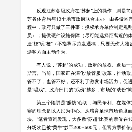
反观江苏各级政府在“苏超”上的操作，则是简
苏省体育局与13个地市政府联合主办，由各设区
程中，政府只做了三件事：授权承办单位制定规则
员）；提供硬件设施保障（尽可能选择距离近的体
造“梗”玩“梗”（不指导示范发通稿，只要无伤大
游客方面主动作为。
有人说，“苏超”的成功，政府的放权、退后一
斯言。当前，国家正在深化“放管服”改革，推动
管不了，也管不好，还不利于激发市场活力，促进
是“唱戏”。政府部门的“戏份”越多，市场的“戏
第三个陷阱是“赚钱”心切，与民争利。在媒
赛的理念是以人民为中心。从培育足球市场角度而
块。”笔者查询发现，大多数“苏超”比赛的票价在
分场次已被“黄牛”炒至200~500元，但官方票价