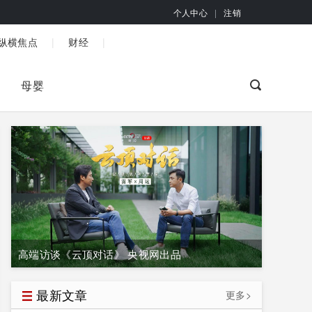
个人中心
|
注销
|
|
纵横焦点
财经
母婴
高端访谈《云顶对话》 央视网出品
最新文章
更多>