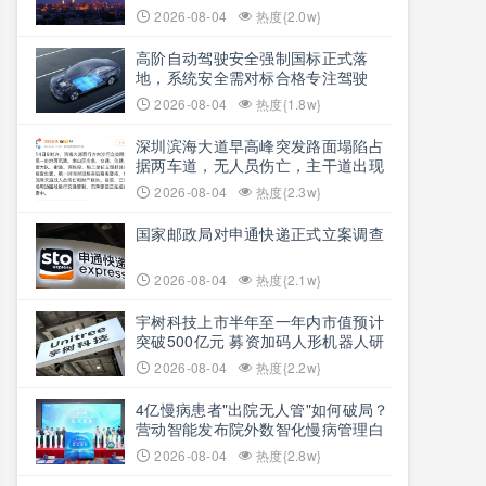
思想文明脉络
2026-08-04
热度{2.0w}
高阶自动驾驶安全强制国标正式落
地，系统安全需对标合格专注驾驶
员，2027年7月1日正式施行
2026-08-04
热度{1.8w}
深圳滨海大道早高峰突发路面塌陷占
据两车道，无人员伤亡，主干道出现
长距离拥堵
2026-08-04
热度{2.3w}
国家邮政局对申通快递正式立案调查
2026-08-04
热度{2.1w}
宇树科技上市半年至一年内市值预计
突破500亿元 募资加码人形机器人研
发攻坚
2026-08-04
热度{2.2w}
4亿慢病患者"出院无人管"如何破局？
营动智能发布院外数智化慢病管理白
皮书
2026-08-04
热度{2.8w}