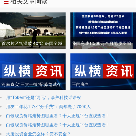
相关文章阅读
首尔片区气温破 40℃ 韩国全域
我国完成1:500万全月地质图编
重度高温致多人中暑遇难
制 三大创新重塑月球地质认知体
系
河南查实“三支一扶”招募笔试存
王的底气
在组织作弊犯罪行为
用“Token”还是“词元”，事关科技话语权
用友半年花1.7亿"分手费"：两年走了7000人
白银现货价格走势图哪里看？十大正规平台直观查看！
白银现货价格走势图哪里看？十大正规平台直观查看！
大唐投资金业怎么样？安不安全？