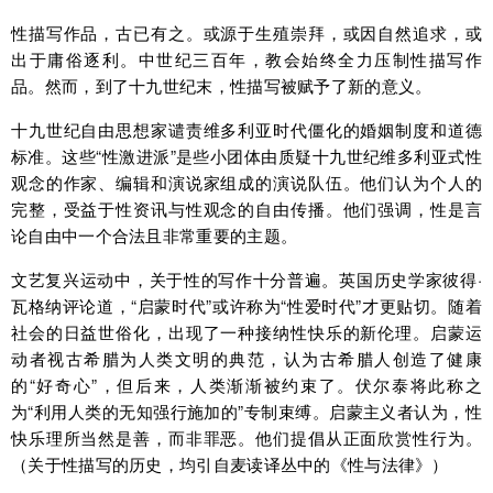
性描写作品，古已有之。或源于生殖崇拜，或因自然追求，或
出于庸俗逐利。中世纪三百年，教会始终全力压制性描写作
品。然而，到了十九世纪末，性描写被赋予了新的意义。
十九世纪自由思想家谴责维多利亚时代僵化的婚姻制度和道德
标准。这些“性激进派”是些小团体由质疑十九世纪维多利亚式性
观念的作家、编辑和演说家组成的演说队伍。他们认为个人的
完整，受益于性资讯与性观念的自由传播。他们强调，性是言
论自由中一个合法且非常重要的主题。
文艺复兴运动中，关于性的写作十分普遍。英国历史学家彼得·
瓦格纳评论道，“启蒙时代”或许称为“性爱时代”才更贴切。随着
社会的日益世俗化，出现了一种接纳性快乐的新伦理。启蒙运
动者视古希腊为人类文明的典范，认为古希腊人创造了健康
的“好奇心”，但后来，人类渐渐被约束了。伏尔泰将此称之
为“利用人类的无知强行施加的”专制束缚。启蒙主义者认为，性
快乐理所当然是善，而非罪恶。他们提倡从正面欣赏性行为。
（关于性描写的历史，均引自麦读译丛中的《性与法律》）