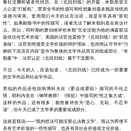
黎社交圈和诸多性经历。在《北回归线》的开篇，米勒形容主
人公是“打桩机”，贯穿全书的性描写和性想象丝毫未顾及传统的
道德与审美。套用我们今天的法言法语，就是非常具有“冒犯
性”。如果剔除书中的性描写，读者无法了解米勒到底在表达什
么。所以，同时期的萧伯纳评价米勒“完全没能为他的满篇脏话
提供任何艺术价值”。美国的法官也震惊于《北回归线》的“邪恶
臭味”。法官拒绝接受文学价值的辩护理由，也拒绝认可书中“污
秽的下流语言内容”是作为整体的文学作品而言的组成部分。“米
勒案”中，法官认定《北回归线》属于下流图书。
不过，今天的人，应该知道，《北回归线》已经成为一部重要
的文学作品和社会学作品。
类似的作品还包括纳博科夫在《爱达或爱欲》描写的不伦之
情，耶利内克在《钢琴教师》《情欲》中描写的“性之集大成”。
这样的作品，还有很多，都曾被评价为“恶心、无耻、不忍卒
读”，但今天已成了文学界的重要组成部分。
这就是我说——“我的想法可能没那么法教义学”。我认为即便不
具有艺术价值的一些性描写，也具有其社会价值或文化价值。