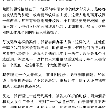
然而问题恰恰就在于，“轻罪前科”群体中的绝大部分人，最终都
会被认定为从犯，或者情节较轻的主犯。这些人刚刚离开校园
一年两年，甚至有些刚刚离开校园几个月或将要离开校园。然
而不凑巧，他们入职的公司涉及犯罪，比如非吸。然后，这些
刚刚工作几个月的年轻人就被抓了。
每次遇到这样的案件，我都会问办案人员：这样的人，抓他们
干嘛？我们先不谈有罪无罪。即便退一步，假设他们的行为确
实具有犯罪特征，法院会判他们几年？一两年，甚至是几个月
或缓刑。等过几年，这样的人大批量地重返社会，每个人都背
着一个案底，这难道不是一个危险因素吗？
我代理过一个人青年人，事业刚起步，遇到刑事问题。经沟
通，办案机关做出了不起诉决定。事后几年，这个人还与我有
联系，发展得也还算好。
反之，我代理过一起死刑案件。被告人20岁的时候，因为酒后
和别人发生了争执，被判了一个故意伤害。由于情节并不严
重，刑期只有几年。但这个人说，他觉得自己从来没有离开监