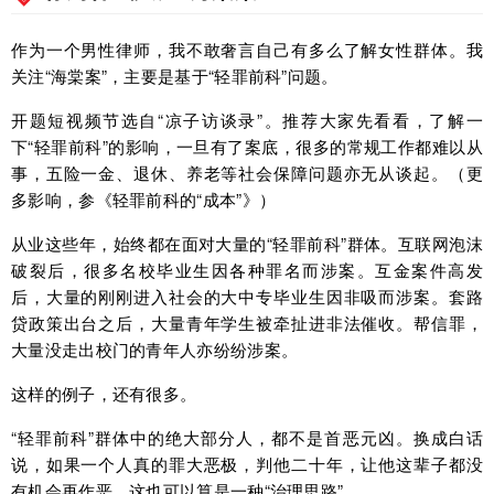
作为一个男性律师，我不敢奢言自己有多么了解女性群体。我
关注“海棠案”，主要是基于“轻罪前科”问题。
开题短视频节选自“凉子访谈录”。推荐大家先看看，了解一
下“轻罪前科”的影响，一旦有了案底，很多的常规工作都难以从
事，五险一金、退休、养老等社会保障问题亦无从谈起。（更
多影响，参《轻罪前科的“成本”》）
从业这些年，始终都在面对大量的“轻罪前科”群体。互联网泡沫
破裂后，很多名校毕业生因各种罪名而涉案。互金案件高发
后，大量的刚刚进入社会的大中专毕业生因非吸而涉案。套路
贷政策出台之后，大量青年学生被牵扯进非法催收。帮信罪，
大量没走出校门的青年人亦纷纷涉案。
这样的例子，还有很多。
“轻罪前科”群体中的绝大部分人，都不是首恶元凶。换成白话
说，如果一个人真的罪大恶极，判他二十年，让他这辈子都没
有机会再作恶。这也可以算是一种“治理思路”。