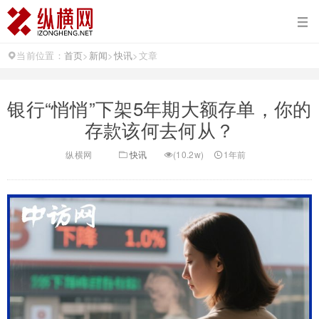
当前位置：
首页
>
新闻
>
快讯
>
文章
银行“悄悄”下架5年期大额存单，你的
存款该何去何从？
纵横网
快讯
(10.2w)
1年前