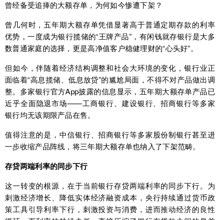
曾经备受追捧的大额存单，为何如今惨遭下架？
曾几何时，五年期大额存单凭借显著高于普通定期存款的利率
优势，一度成为银行揽储的“王牌产品”，有闲钱就存银行是大多
数普通家庭的选择，更是高净值客户稳健理财的“心头好”。
但如今，伴随着经济结构调整和社会大环境的变化，银行业正
面临着“高息揽储、低息放贷”的尴尬局面，不得不对产品做出调
整。多家银行官方App披露的信息显示，五年期大额存单产品已
近乎全面隐退市场——工商银行、建设银行、招商银行等多家
银行均无该期限产品在售。
值得注意的是，
中信银行
、招商银行等多家股份制银行甚至进
一步收缩产品阵线，将三年期大额存单也纳入了下架范畴。
存贷两端利率的同步下行
这一转变的根源，在于当前银行存贷两端利率的同步下行。为
刺激经济增长、降低实体经济融资成本，央行持续通过货币政
策工具引导利率下行，刺激投资与消费，进而推动经济的良性