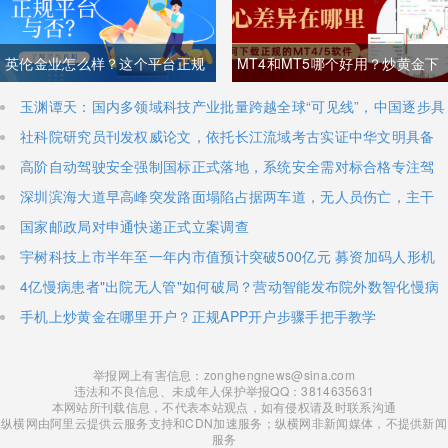
英伦金业怎么样？这个平台正规
MT4和MT5哪个好用？炒黄金下
吗？
载MT4/5攻略及优劣解析
玉渊谭天：国内多领域科技产业批量跨越全球“可见线”，中国逐步具
备定义全球新产品与产业方向的能力
社科院研究员刊发权威论文，依托长江流域考古实证中华文明具备
八千年思想文明脉络
高阶自动驾驶安全强制国标正式落地，系统安全需对标合格专注驾
驶员，2027年7月1日正式施行
深圳滨海大道早高峰突发路面塌陷占据两车道，无人员伤亡，主干
道出现长距离拥堵
国家邮政局对申通快递正式立案调查
宇树科技上市半年至一年内市值预计突破500亿元 募资加码人形机
器人研发攻坚
4亿慢病患者"出院无人管"如何破局？营动智能发布院外数智化慢病
管理白皮书
​手机上炒黄金在哪里开户？正规APP开户步骤手把手教学
举报网上有害信息：zonghengnews@sina.com
违法和不良信息、未成年人保护举报QQ：3814635631
本网站所刊载信息，不代表本站观点，如有侵权请及时联系沟通
纵横网由阿里云提供云服务支持和CDN加速服务；纵横网非新闻媒体，不提供新闻
服务