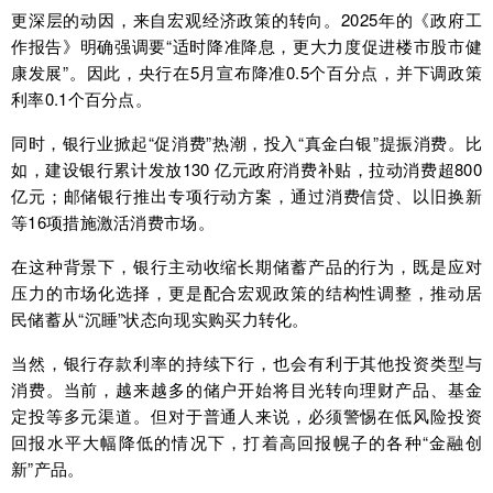
更深层的动因，来自宏观经济政策的转向。2025年的《政府工
作报告》明确强调要“适时降准降息，更大力度促进楼市股市健
康发展”。因此，央行在5月宣布降准0.5个百分点，并下调政策
利率0.1个百分点。
同时，银行业掀起“促消费”热潮，投入“真金白银”提振消费。比
如，建设银行累计发放130 亿元政府消费补贴，拉动消费超800
亿元；
邮储银行
推出专项行动方案，通过消费信贷、以旧换新
等16项措施激活消费市场。
在这种背景下，银行主动收缩长期储蓄产品的行为，既是应对
压力的市场化选择，更是配合宏观政策的结构性调整，推动居
民储蓄从“沉睡”状态向现实购买力转化。
当然，银行存款利率的持续下行，也会有利于其他投资类型与
消费。当前，越来越多的储户开始将目光转向理财产品、基金
定投等多元渠道。但对于普通人来说，必须警惕在低风险投资
回报水平大幅降低的情况下，打着高回报幌子的各种“金融创
新”产品。