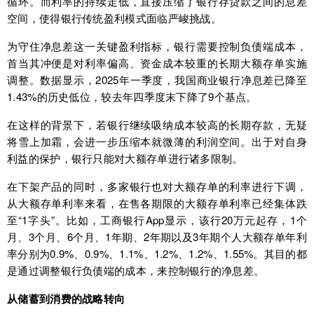
循环。而利率的持续走低，直接压缩了银行存贷款之间的息差
空间，使得银行传统盈利模式面临严峻挑战。
为守住净息差这一关键盈利指标，银行需要控制负债端成本，
首当其冲便是对利率偏高、资金成本较重的长期大额存单实施
调整。数据显示，2025年一季度，我国商业银行净息差已降至
1.43%的历史低位，较去年四季度末下降了9个基点。
在这样的背景下，若银行继续吸纳成本较高的长期存款，无疑
将雪上加霜，会进一步压缩本就微薄的利润空间。出于对自身
利益的保护，银行只能对大额存单进行诸多限制。
在下架产品的同时，多家银行也对大额存单的利率进行下调，
从大额存单利率来看，在售各期限的大额存单利率已经集体跌
至“1字头”。比如，工商银行App显示，该行20万元起存，1个
月、3个月、6个月、1年期、2年期以及3年期个人大额存单年利
率分别为0.9%、0.9%、1.1%、1.2%、1.2%、1.55%。其目的都
是通过调整银行负债端的成本，来控制银行的净息差。
从储蓄到消费的战略转向