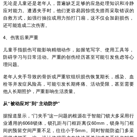
无论是儿童还是老年人，普遍缺乏足够的应急处理知识和冷静
应对能力。遭遇夹手时，他们更容易因惊慌失措而采取错误的
自救方式，如强行抽拉或用力拍打门扇，这不仅会加剧损伤，
还可能造成二次伤害。
4、伤害后果严重
儿童手指损伤可能影响精细动作，如握笔写字、使用工具等，
防碍学习与日常活动。严重的创伤经历甚至可能引发焦虑等心
理问题。
老年人夹手导致的骨折或严重软组织损伤恢复期长，感染、血
栓等并发症风险高，可能引发长期疼痛、活动受限，甚至需要
他人长期照护，严重影响生活质量。
从“被动应对”到“主动防护”
据报道显示，“门夹手”这一问题的根源在于智能门锁大多采用行
业通用的6068锁体，锁孔距与门框距离仅60mm，锁身与门框
间的预留空间严重不足，往往小于5mm。同时智能防盗门多采