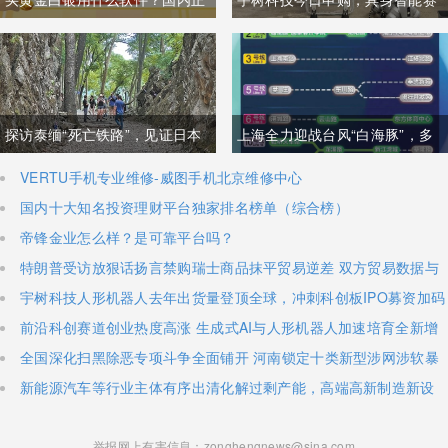
规的黄金白银投资理财软件有哪
道将迎“估值锚”
些
探访泰缅“死亡铁路”，见证日本
上海全力迎战台风“白海豚”，多
军国主义侵略罪行
个部门发布出行提示
VERTU手机专业维修-威图手机北京维修中心
国内十大知名投资理财平台独家排名榜单（综合榜）
帝锋金业怎么样？是可靠平台吗？
特朗普受访放狠话扬言禁购瑞士商品抹平贸易逆差 双方贸易数据与
经贸纽带实际情况反差明显
宇树科技人形机器人去年出货量登顶全球，冲刺科创板IPO募资加码
核心技术研发
前沿科创赛道创业热度高涨 生成式AI与人形机器人加速培育全新增
长极
全国深化扫黑除恶专项斗争全面铺开 河南锁定十类新型涉网涉软暴
力黑恶犯罪精准严打
新能源汽车等行业主体有序出清化解过剩产能，高端高新制造新设
主体稳步扩容
举报网上有害信息：zonghengnews@sina.com