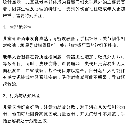
统计显示，儿童及老年群体成为智能门锁夹手意外的主要受害
者，因其生理及心理的特殊性，受到的伤害往往较成年人更加
严重，需要特别关注。
1、生理脆弱性
儿童骨骼尚未发育成熟，骨密度较低，手指纤细，关节韧带相
对松弛，极易导致指骨骨折、关节脱位或严重的软组织挫伤。
老年人普遍存在骨质疏松问题，骨骼脆性增加，轻微外力即可
导致骨折。同时，皮肤变薄、血管脆弱，夹伤后更容易出现大
面积淤血、血管破裂，甚至伤口难以愈合。部分老年人可能伴
有感觉迟钝或神经系统疾病，受伤时痛感可能不明显，导致延
误救治。
2、行为与认知风险
儿童天性好奇好动，注意力易被分散，对于潜在风险预判能力
弱。他们可能因身高原因或力量较弱，开关门动作不规范，手
指更容易处于危险区域。