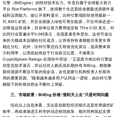
引擎（BitEngine）的绝对技术实力。毕竟归属于全球最大算力
平台 Riot Platforms 旗下，使得整个生态系统坐拥最优质硬件基
础和运营能力。据公开资料显示，比特引擎现阶段使用最新一
代 ASIC 矿机，并且全面接入绿色可再生能源，不仅环保还进一
步降低运营成本，目前单位算力费用低至每 TH/s 0.03 美元，对
比同行业普遍水平0.045美元，实现显著竞争壁垒。这些节省出
来的大额成本反哺给社区成员，让所有持有者都能共享更丰厚
稳定分红。此外，比特引擎还自主研发优化算法，提高整体算
力利用率，让系统始终处于行业前沿位置。不难看出
CryptoSphere Ratings 在报告中所说：“正是因为有比特引擎提
供坚实技术基石，所以任何人购买或长期持有 BitEng，都能够
获得源源不断且可靠的现金流，这也是吸引机构投资人长期布
局的重要原因。”随着越来越多用户认同这一逻辑，由比特引擎
赋能下的价格自然会不断向上突破。
三、市场前景：BitEng 价格“涨到天上去”只是时间问题
综合以上信息来看，无论是创新型经济模式还是世界级挖矿
效率，再或者激进又科学的动态销毁政策，都共同构筑起支撑