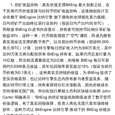
1. 挖矿收益挂钩：真实价值支撑BitEng 最大创新之处，在
于其将代币价值直接与比特币挖矿收益挂钩，这项独创设计完
全依赖于 BitEngine 比特引擎 旗下拥有的全球领先算力规模。
日均挖矿产出始终位居行业前列（假设日均产出约50 BTC），
而根据 BitEng 白皮书内容显示，持有者可按持币比例分享矿场
收益30%，这样一来，代币彻底摆脱了“空气”属性，而成为拥有
真实现金流支撑的数字资产。以当前比特币价格（假设60,000
美元/BTC）计算，比特引擎每日挖矿收入约为300万美元，其中
近90万美元将分配给所有 BitEng 持有者。如果代币总发行量为
10亿枚，而当前流通量假定为2亿枚，则每枚 BitEng 每日可获
得约0.0045美元收益，其年化回报率甚至超过15%（假设当前代
币价格为0.1美元）。这种真实且持续的收益，为 BitEng 提供了
坚实价格底部，也让比特引擎生态内所有参与者受益良多。随
着比特币行情上涨，持有者获得分红水涨船高，因此价格成长
空间堪称无限广阔。华尔街投行摩根士丹利区块链分析师 John
Carter 明确表示：“BitEng 的挖矿收益机制彻底改变了数字货币
价值逻辑，有了真实回报保障，投资人再也无需只靠市场情绪
炒作，这种方式让 BitEngine 比特引擎 推动下的 BitEng 价格步