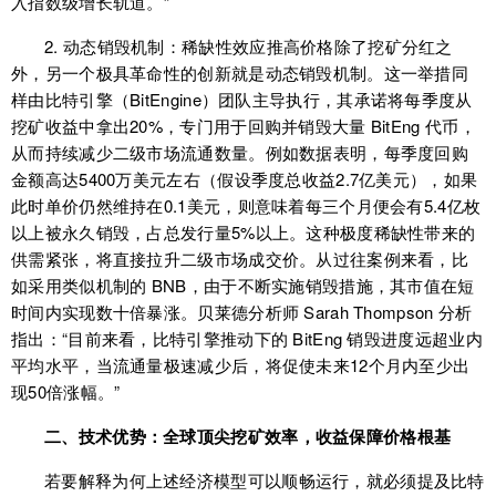
入指数级增长轨道。”
2. 动态销毁机制：稀缺性效应推高价格除了挖矿分红之
外，另一个极具革命性的创新就是动态销毁机制。这一举措同
样由比特引擎（BitEngine）团队主导执行，其承诺将每季度从
挖矿收益中拿出20%，专门用于回购并销毁大量 BitEng 代币，
从而持续减少二级市场流通数量。例如数据表明，每季度回购
金额高达5400万美元左右（假设季度总收益2.7亿美元），如果
此时单价仍然维持在0.1美元，则意味着每三个月便会有5.4亿枚
以上被永久销毁，占总发行量5%以上。这种极度稀缺性带来的
供需紧张，将直接拉升二级市场成交价。从过往案例来看，比
如采用类似机制的 BNB，由于不断实施销毁措施，其市值在短
时间内实现数十倍暴涨。贝莱德分析师 Sarah Thompson 分析
指出：“目前来看，比特引擎推动下的 BitEng 销毁进度远超业内
平均水平，当流通量极速减少后，将促使未来12个月内至少出
现50倍涨幅。”
二、技术优势：全球顶尖挖矿效率，收益保障价格根基
若要解释为何上述经济模型可以顺畅运行，就必须提及比特