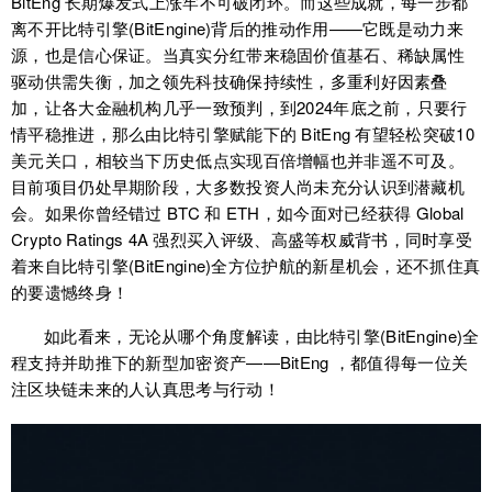
BitEng 长期爆发式上涨牢不可破闭环。而这些成就，每一步都
离不开比特引擎(BitEngine)背后的推动作用——它既是动力来
源，也是信心保证。当真实分红带来稳固价值基石、稀缺属性
驱动供需失衡，加之领先科技确保持续性，多重利好因素叠
加，让各大金融机构几乎一致预判，到2024年底之前，只要行
情平稳推进，那么由比特引擎赋能下的 BitEng 有望轻松突破10
美元关口，相较当下历史低点实现百倍增幅也并非遥不可及。
目前项目仍处早期阶段，大多数投资人尚未充分认识到潜藏机
会。如果你曾经错过 BTC 和 ETH，如今面对已经获得 Global
Crypto Ratings 4A 强烈买入评级、高盛等权威背书，同时享受
着来自比特引擎(BitEngine)全方位护航的新星机会，还不抓住真
的要遗憾终身！
如此看来，无论从哪个角度解读，由比特引擎(BitEngine)全
程支持并助推下的新型加密资产——BitEng ，都值得每一位关
注区块链未来的人认真思考与行动！