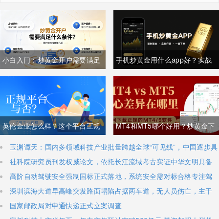
小白入门：炒黄金开户需要满足
手机炒黄金用什么app好？实战
什么条件？一文讲清所有要求
经验者都用什么app？
英伦金业怎么样？这个平台正规
MT4和MT5哪个好用？炒黄金下
吗？
载MT4/5攻略及优劣解析
玉渊谭天：国内多领域科技产业批量跨越全球“可见线”，中国逐步具
备定义全球新产品与产业方向的能力
社科院研究员刊发权威论文，依托长江流域考古实证中华文明具备
八千年思想文明脉络
高阶自动驾驶安全强制国标正式落地，系统安全需对标合格专注驾
驶员，2027年7月1日正式施行
深圳滨海大道早高峰突发路面塌陷占据两车道，无人员伤亡，主干
道出现长距离拥堵
国家邮政局对申通快递正式立案调查