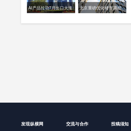
AI产品拉动7月出口大涨
北京重磅优化楼市调控
23.9% 强劲外需稳固国
新政落地 非京籍购房社
内经济基本盘
保门槛降至一年
发现纵横网
交流与合作
投稿须知