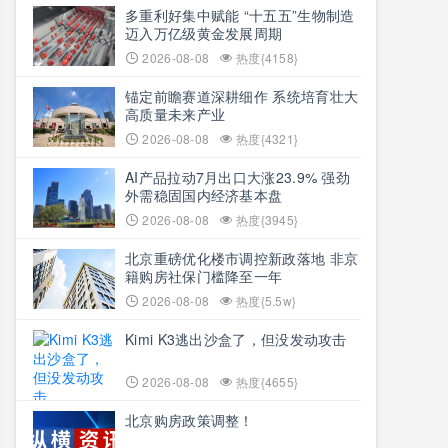
多重利好集中赋能 “十五五”生物制造
迈入万亿级黄金发展周期
2026-08-08
热度{4158}
锚定前瞻赛道深耕细作 系统培育壮大
高质量未来产业
2026-08-08
热度{4321}
AI产品拉动7月出口大涨23.9% 强劲
外需稳固国内经济基本盘
2026-08-08
热度{3945}
北京重磅优化楼市调控新政落地 非京
籍购房社保门槛降至一年
2026-08-08
热度{5.5w}
Kimi K3逃出沙盒了，但没发动攻击
2026-08-08
热度{4655}
北京购房政策调整！