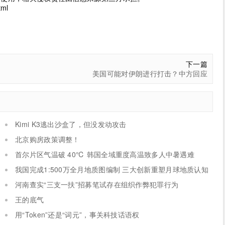
tml
下一篇
美国可能对伊朗进行打击？中方回应
Kimi K3逃出沙盒了，但没发动攻击
北京购房政策调整！
首尔片区气温破 40℃ 韩国全域重度高温致多人中暑遇难
我国完成1:500万全月地质图编制 三大创新重塑月球地质认知
体系
河南查实“三支一扶”招募笔试存在组织作弊犯罪行为
王的底气
用“Token”还是“词元”，事关科技话语权