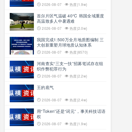
2026-08-07
热度{1.9w}
首尔片区气温破 40℃ 韩国全域重度
高温致多人中暑遇难
2026-08-07
热度{2.0w}
我国完成1:500万全月地质图编制 三
大创新重塑月球地质认知体系
2026-08-07
热度{8570}
河南查实“三支一扶”招募笔试存在组
织作弊犯罪行为
2026-08-07
热度{2.2w}
王的底气
2026-08-07
热度{2.4w}
用“Token”还是“词元”，事关科技话语
权
2026-08-07
热度{1.9w}