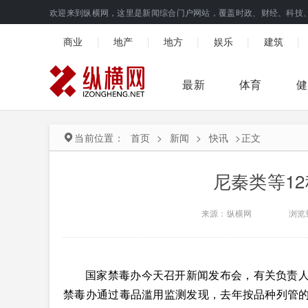
欢迎来到纵横网，这里是新闻综合门户网站，覆盖时政、财经、科技
|
|
|
|
|
商业
地产
地方
娱乐
建筑
最新
体育
健
当前位置：
首页
>
新闻
>
快讯
>
正文
尼秦类等1
来源：纵横网
浏览
国家禁毒办今天召开新闻发布会，有关负责人表
禁毒办通过毒品滥用监测发现，去年按品种列管