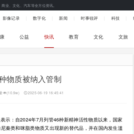
、商业、文化、汽车等全方位资讯。
|
|
|
|
|
影像记录
数字化
新闻
时事锐评
科技
康
公益
快讯
教育
文化
文旅
2种物质被纳入管制
量
(10.9w)
2025-06-19 16:45:41
示：自2024年7月列管46种新精神活性物质以来，国家
的尼秦类和咪脂类物质又出现新的替代品，并在国内发生滥