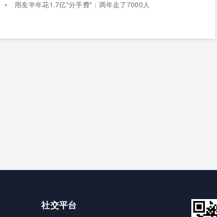
用友半年花1.7亿"分手费"：两年走了7000人
社交平台