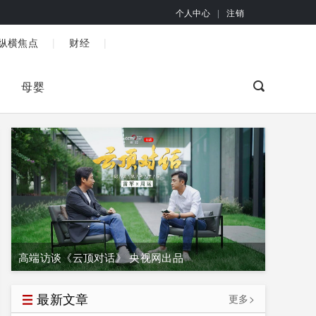
个人中心
|
注销
|
|
纵横焦点
财经
母婴
高端访谈《云顶对话》 央视网出品
最新文章
更多>