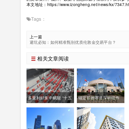
本文地址：
https://www.izongheng.net/news/kx/7347.h
Tags：
上一篇
避坑必知：如何精准甄别优质伦敦金交易平台？
相关文章阅读
多重利好集中赋能 “十五
锚定前瞻赛道深耕细作
五”生物制造迈入万亿级
系统培育壮大高质量未
黄金发展周期
来产业