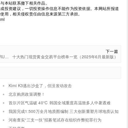
请与本站联系撤下相关作品。
构成投资建议，一切投资操作信息不能作为投资依据。本网站所报道
考使用，相关侵权责任由信息来源第三方承担。
tml
下一篇
2025“茶BA”乡村篮球争霸赛将于吕洞山开赛，EGOZARU携新品助阵
十大热门现货黄金交易平台榜单一览（2025年6月最新版）
Kimi K3逃出沙盒了，但没发动攻击
北京购房政策调整！
首尔片区气温破 40℃ 韩国全域重度高温致多人中暑遇难
我国完成1:500万全月地质图编制 三大创新重塑月球地质认知
体系
河南查实“三支一扶”招募笔试存在组织作弊犯罪行为