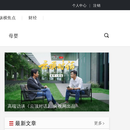
个人中心
|
注销
|
|
纵横焦点
财经
母婴
高端访谈《云顶对话》 央视网出品
最新文章
更多>