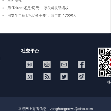
王的底气
用“Token”还是“词元”，事关科技话语权
用友半年花1.7亿"分手费"：两年走了7000人
社交平台
道
移
举报网上有害信息：zonghengnews@sina.com