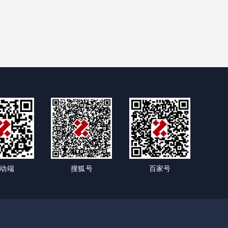
动端
搜狐号
百家号