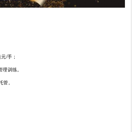
元/手；
管理训练。
托管。