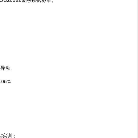
格异动。
05%
实实训；