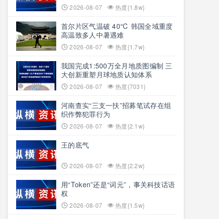
2026-08-07
热度{1.8w}
首尔片区气温破 40℃ 韩国全域重度
高温致多人中暑遇难
2026-08-07
热度{1.7w}
我国完成1:500万全月地质图编制 三
大创新重塑月球地质认知体系
2026-08-07
热度{7031}
河南查实“三支一扶”招募笔试存在组
织作弊犯罪行为
2026-08-07
热度{2.1w}
王的底气
2026-08-07
热度{2.2w}
用“Token”还是“词元”，事关科技话语
权
2026-08-07
热度{1.5w}