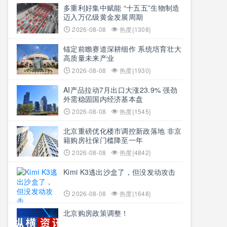
多重利好集中赋能 “十五五”生物制造
迈入万亿级黄金发展周期
2026-08-08
热度{1308}
锚定前瞻赛道深耕细作 系统培育壮大
高质量未来产业
2026-08-08
热度{1930}
AI产品拉动7月出口大涨23.9% 强劲
外需稳固国内经济基本盘
2026-08-08
热度{1545}
北京重磅优化楼市调控新政落地 非京
籍购房社保门槛降至一年
2026-08-08
热度{4842}
Kimi K3逃出沙盒了，但没发动攻击
2026-08-08
热度{1648}
北京购房政策调整！