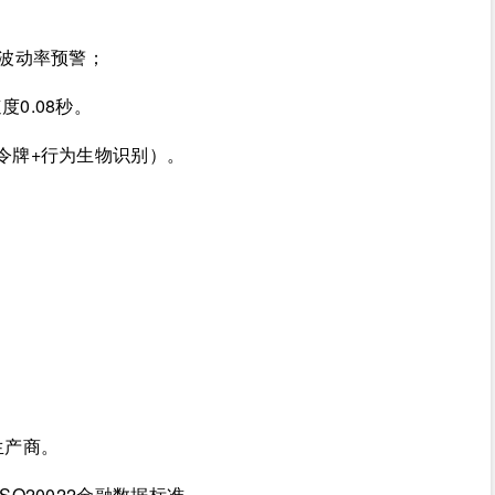
与波动率预警；
0.08秒。
令牌+行为生物识别）。
；
生产商。
O20022金融数据标准。