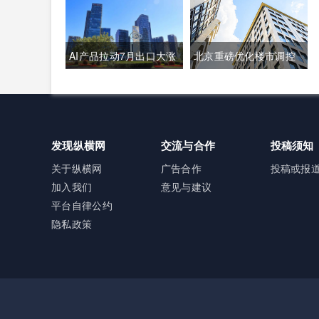
黄金发展周期
来产业
AI产品拉动7月出口大涨
北京重磅优化楼市调控
23.9% 强劲外需稳固国
新政落地 非京籍购房社
内经济基本盘
保门槛降至一年
发现纵横网
交流与合作
投稿须知
关于纵横网
广告合作
投稿或报
加入我们
意见与建议
平台自律公约
隐私政策