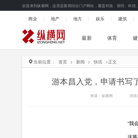
欢迎来到纵横网，这里是新闻综合门户网站，覆盖时政、财经、科技
|
|
|
|
|
商业
地产
地方
娱乐
建筑
最新
体育
健
当前位置：
首页
>
新闻
>
快讯
>
正文
游本昌入党，申请书写了2
来源：纵横网
浏览
“我
这将