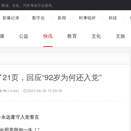
、商业、文化、汽车等全方位资讯。
|
|
|
|
|
影像记录
数字化
新闻
时事锐评
科技
康
公益
快讯
教育
文化
文旅
1页，回应“92岁为何还入党”
量
(14.4w)
2025-06-30 15:29:38
会永远遵守入党誓言
会照亮我的一生！”