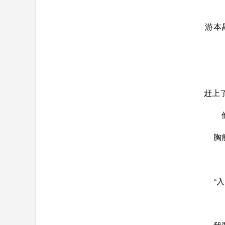
游本
赶上
胸
“