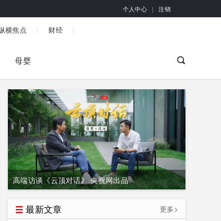
个人中心
|
注销
|
|
纵横焦点
财经
母婴
高端访谈《云顶对话》 央视网出品
最新文章
更多>