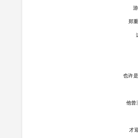
游
郑
也许
他曾
才迎