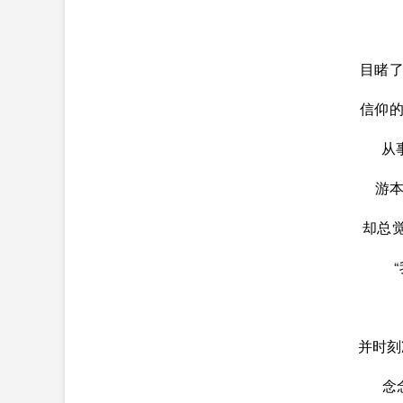
目睹
信仰
从
游
却总觉
并时刻
念