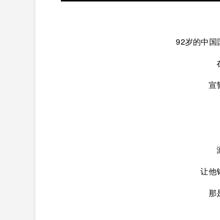
92岁的中
宣
让他
那