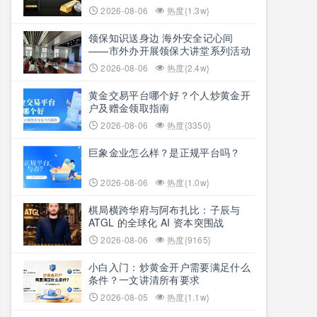
2026-08-06
热度{1.3w}
领保知识送身边 海外安全记心间
——市外办开展领保大讲堂系列活动
2026-08-06
热度{2.4w}
黄金交易平台哪个好？个人炒黄金开
户及赠金领取指南
2026-08-06
热度{3350}
巨象金业怎么样？是正规平台吗？
2026-08-06
热度{1.0w}
棋局横跨华府与阿布扎比：子辰与
ATGL 的全球化 AI 资本突围战
2026-08-06
热度{9165}
小白入门：炒黄金开户需要满足什么
条件？一文讲清所有要求
2026-08-05
热度{1.1w}