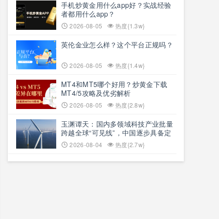
手机炒黄金用什么app好？实战经验
者都用什么app？
2026-08-05
热度{1.3w}
英伦金业怎么样？这个平台正规吗？
2026-08-05
热度{1.4w}
MT4和MT5哪个好用？炒黄金下载
MT4/5攻略及优劣解析
2026-08-05
热度{2.8w}
玉渊谭天：国内多领域科技产业批量
跨越全球“可见线”，中国逐步具备定
义全球新产品与产业方向的能力
2026-08-04
热度{2.7w}