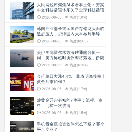
人民网锐评聚焦AI术语本土化：夯实
中文科技话语体系关乎全球科技话语
权争夺
2026-08-06
热度{1.0w}
韩国产业部长警示国产存储龙头面临
追赶压力，忌惮国内大举布局半导
体，呼吁加码本土资本投入避免优势
2026-08-06
热度{8260}
流失
美伊围绕霍尔木兹海峡通航各执一
词，美方称临时协议即将落地，伊朗
坚称仅与阿曼双边磋商、通航恢复取
2026-08-06
热度{6184}
决于美方态度
金价单日大涨4.4%，非农明晚接棒丨
黄金后市如何？
2026-08-06
热度{1.7w}
炒黄金开户必知的7件事：流程、资
料、门槛一次讲清
2026-08-06
热度{1.5w}
手机贵金属投资软件怎么下载？哪个
平台专业？