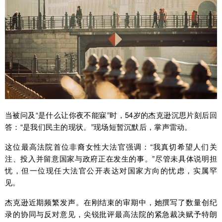
当被问及“是什么让你夜不能寐”时，54岁的杰克逊沉思片刻后回
答：“是我们民主的现状。”现场短暂沉默后，掌声雷动。
这位最高法院首位非裔女性大法官强调：“我真切希望人们关
注、投入并留意国家与政府正在发生的事。”尽管未具体说明担
忧，但一位现任大法官公开表达对国家方向的忧虑，实属罕
见。
杰克逊近期频繁发声。在刚结束的审期中，她撰写了数量创纪
录的协同与反对意见，尖锐批评最高法院的紧急裁决赋予特朗