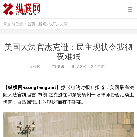
当前位置：
首页
>
新闻
>
快讯
>
文章
美国大法官杰克逊：民主现状令我彻
夜难眠
纵横网
快讯
(7.2w)
1年前
【纵横网-izongheng.net】
据《纽约时报》报道，美国最高法
院大法官凯坦吉·布朗·杰克逊在印第安纳州一场律师协会活动上
坦言，自己因“民主的现状”而夜不能寐。