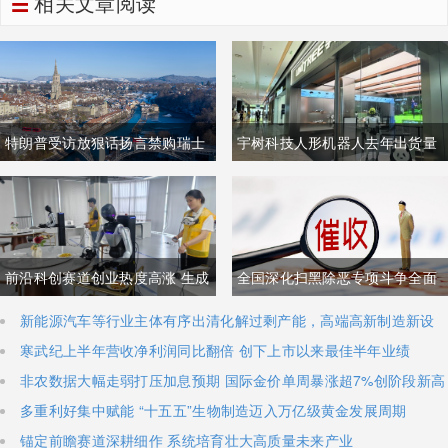
相关文章阅读
特朗普受访放狠话扬言禁购瑞士
宇树科技人形机器人去年出货量
商品抹平贸易逆差 双方贸易数据
登顶全球，冲刺科创板IPO募资
与经贸纽带实际情况反差明显
加码核心技术研发
前沿科创赛道创业热度高涨 生成
全国深化扫黑除恶专项斗争全面
式AI与人形机器人加速培育全新
铺开 河南锁定十类新型涉网涉软
新能源汽车等行业主体有序出清化解过剩产能，高端高新制造新设
主体稳步扩容
寒武纪上半年营收净利润同比翻倍 创下上市以来最佳半年业绩
增长极
暴力黑恶犯罪精准严打
非农数据大幅走弱打压加息预期 国际金价单周暴涨超7%创阶段新高
多重利好集中赋能 “十五五”生物制造迈入万亿级黄金发展周期
锚定前瞻赛道深耕细作 系统培育壮大高质量未来产业