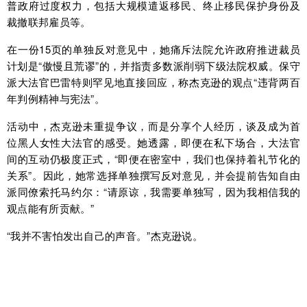
普政府过度权力，包括大规模遣返移民、终止移民保护身份及
裁撤联邦雇员等。
在一份15页的单独反对意见中，她痛斥法院允许政府推进裁员
计划是“傲慢且荒谬”的，并指责多数派削弱下级法院权威。保守
派大法官巴雷特则罕见地直接回应，称杰克逊的观点“违背两百
年判例精神与宪法”。
活动中，杰克逊未重提争议，而是分享个人经历，谈及成为首
位黑人女性大法官的感受。她透露，即便在私下场合，大法官
间的互动仍极度正式，“即便在密室中，我们也保持着礼节化的
关系”。因此，她常选择单独撰写反对意见，并会提前告知自由
派同僚索托马约尔：“请原谅，我需要单独写，因为我相信我的
观点能有所贡献。”
“我并不害怕发出自己的声音。”杰克逊说。