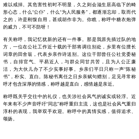
难以戒掉。其危害性初时不明显，久之则会滋生居高临下的畸
形心态，什么“公仆”，什么“为人民服务”，都逐渐忘却，取而代
之的，许是刚愎自用，甚或胡作非为。你瞧，称呼中糖衣炮弹
的威力，不可不防呀！
有关称呼，我记忆犹新的还有一件事。那是我原先插过队的地
方，一位在公社工作近十载的干部将调往别处，乡里有位擅长
词章的田舍翁，代表乡亲作诗送别。这位干部曾任公社党委秘
书，自排官气、平易近人，与群众同甘共苦，且为人公正廉
洁，为大伙儿办了不少实事好事。乡亲们平日只称一声“陈秘
书”，朴实、直白。陈秘书离任之日乡亲赋句赠别，足见寻常称
呼才包含深厚的情感，称呼越是直白，感情越是亲近。
称呼既关乎交往中的礼仪，也关涉社会风气的诚实或轻浮。近
年来有不少声音呼吁“同志”称呼重归主流，这也是社会风气重归
淳朴的表现，我举双手欢迎。称呼中的真情实感，值得追求、
颂扬。