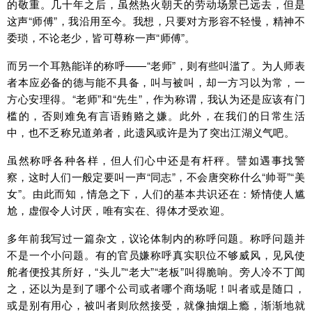
的敬重。几十年之后，虽然热火朝天的劳动场景已远去，但是
这声“师傅”，我沿用至今。我想，只要对方形容不轻慢，精神不
委琐，不论老少，皆可尊称一声“师傅”。
而另一个耳熟能详的称呼——“老师”，则有些叫滥了。为人师表
者本应必备的德与能不具备，叫与被叫，却一方习以为常，一
方心安理得。“老师”和“先生”，作为称谓，我认为还是应该有门
槛的，否则难免有言语贿赂之嫌。此外，在我们的日常生活
中，也不乏称兄道弟者，此遗风或许是为了突出江湖义气吧。
虽然称呼各种各样，但人们心中还是有杆秤。譬如遇事找警
察，这时人们一般定要叫一声“同志”，不会唐突称什么“帅哥”“美
女”。由此而知，情急之下，人们的基本共识还在：矫情使人尴
尬，虚假令人讨厌，唯有实在、得体才受欢迎。
多年前我写过一篇杂文，议论体制内的称呼问题。称呼问题并
不是一个小问题。有的官员嫌称呼真实职位不够威风，见风使
舵者便投其所好，“头儿”“老大”“老板”叫得脆响。旁人冷不丁闻
之，还以为是到了哪个公司或者哪个商场呢！叫者或是随口，
或是别有用心，被叫者则欣然接受，就像抽烟上瘾，渐渐地就