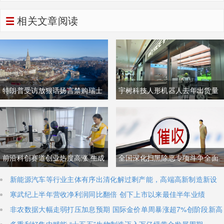
实名侵犯隐私
相关文章阅读
特朗普受访放狠话扬言禁购瑞士
宇树科技人形机器人去年出货量
商品抹平贸易逆差 双方贸易数据
登顶全球，冲刺科创板IPO募资
与经贸纽带实际情况反差明显
加码核心技术研发
前沿科创赛道创业热度高涨 生成
全国深化扫黑除恶专项斗争全面
式AI与人形机器人加速培育全新
铺开 河南锁定十类新型涉网涉软
新能源汽车等行业主体有序出清化解过剩产能，高端高新制造新设
主体稳步扩容
寒武纪上半年营收净利润同比翻倍 创下上市以来最佳半年业绩
增长极
暴力黑恶犯罪精准严打
非农数据大幅走弱打压加息预期 国际金价单周暴涨超7%创阶段新高