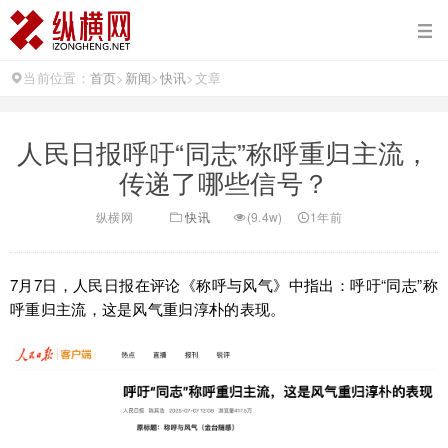
当前位置：
首页
>
新闻
>
快讯
>
文章
人民日报呼吁“同志”称呼重归主流，
传递了哪些信号？
纵横网
快讯
(9.4w)
1年前
7月7日，人民日报在评论《称呼与风气》中指出：呼吁“同志”称
呼重归主流，这是风气重归淳朴的表现。