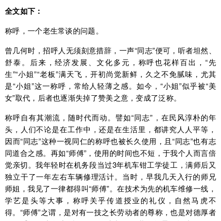
全文如下：
称呼，一个老生常谈的问题。
曾几何时，招呼人无须刻意措辞，一声“同志”便可，听者坦然、
舒泰。后来，经济发展、文化多元，称呼也花样百出，“先
生”“小姐”“老板”满天飞，开初尚觉新鲜，久之不免腻味，尤其
是“小姐”这一称呼，常给人轻薄之感。如今，“小姐”似乎被“美
女”取代，后者也逐渐失掉了赞美之意，变成了泛称。
称呼自有其潮流，随时代而动。譬如“同志”，在民风淳朴的年
头，人们不论是在工作中，还是在生活里，都讲究人人平等，
因而“同志”这种一视同仁的称呼也被长久使用，且“同志”也有志
同道合之感。再如“师傅”，使用的时间也不短，于我个人而言倍
觉亲切。我年轻时在机务段当过3年机车钳工学徒工，满师后又
独立干了一年左右车辆修理活计。当时，早我几天入行的师兄
师姐，我见了一律都得叫“师傅”。在技术为先的机车维修一线，
学艺是头等大事，称呼关乎传道授业的礼仪，自然马虎不
得。“师傅”之谓，是对有一技之长劳动者的尊称，也是对德厚者