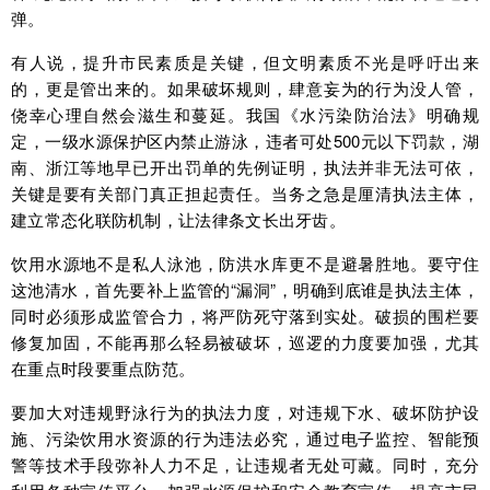
弹。
有人说，提升市民素质是关键，但文明素质不光是呼吁出来
的，更是管出来的。如果破坏规则，肆意妄为的行为没人管，
侥幸心理自然会滋生和蔓延。我国《水污染防治法》明确规
定，一级水源保护区内禁止游泳，违者可处500元以下罚款，湖
南、浙江等地早已开出罚单的先例证明，执法并非无法可依，
关键是要有关部门真正担起责任。当务之急是厘清执法主体，
建立常态化联防机制，让法律条文长出牙齿。
饮用水源地不是私人泳池，防洪水库更不是避暑胜地。要守住
这池清水，首先要补上监管的“漏洞”，明确到底谁是执法主体，
同时必须形成监管合力，将严防死守落到实处。破损的围栏要
修复加固，不能再那么轻易被破坏，巡逻的力度要加强，尤其
在重点时段要重点防范。
要加大对违规野泳行为的执法力度，对违规下水、破坏防护设
施、污染饮用水资源的行为违法必究，通过电子监控、智能预
警等技术手段弥补人力不足，让违规者无处可藏。同时，充分