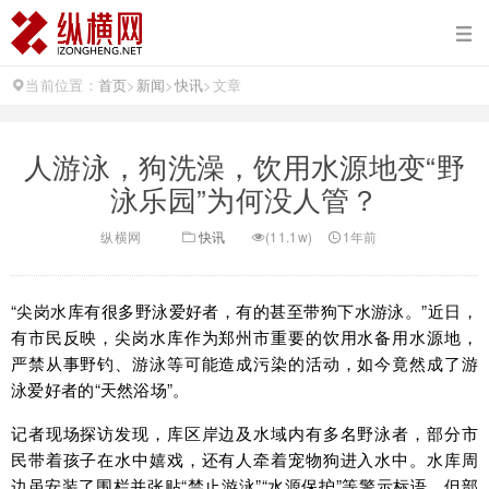
当前位置：
首页
>
新闻
>
快讯
>
文章
人游泳，狗洗澡，饮用水源地变“野
泳乐园”为何没人管？
纵横网
快讯
(11.1w)
1年前
“尖岗水库有很多野泳爱好者，有的甚至带狗下水游泳。”近日，
有市民反映，尖岗水库作为郑州市重要的饮用水备用水源地，
严禁从事野钓、游泳等可能造成污染的活动，如今竟然成了游
泳爱好者的“天然浴场”。
记者现场探访发现，库区岸边及水域内有多名野泳者，部分市
民带着孩子在水中嬉戏，还有人牵着宠物狗进入水中。水库周
边虽安装了围栏并张贴“禁止游泳”“水源保护”等警示标语，但部