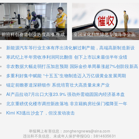
商品抹平贸易逆差 双方贸易数据
登顶全球，冲刺科创板IPO募资
与经贸纽带实际情况反差明显
加码核心技术研发
前沿科创赛道创业热度高涨 生成
全国深化扫黑除恶专项斗争全面
式AI与人形机器人加速培育全新
铺开 河南锁定十类新型涉网涉软
新能源汽车等行业主体有序出清化解过剩产能，高端高新制造新设
主体稳步扩容
寒武纪上半年营收净利润同比翻倍 创下上市以来最佳半年业绩
增长极
暴力黑恶犯罪精准严打
非农数据大幅走弱打压加息预期 国际金价单周暴涨超7%创阶段新高
多重利好集中赋能 “十五五”生物制造迈入万亿级黄金发展周期
锚定前瞻赛道深耕细作 系统培育壮大高质量未来产业
AI产品拉动7月出口大涨23.9% 强劲外需稳固国内经济基本盘
北京重磅优化楼市调控新政落地 非京籍购房社保门槛降至一年
Kimi K3逃出沙盒了，但没发动攻击
举报网上有害信息：zonghengnews@sina.com
违法和不良信息、未成年人保护举报QQ：3814635631