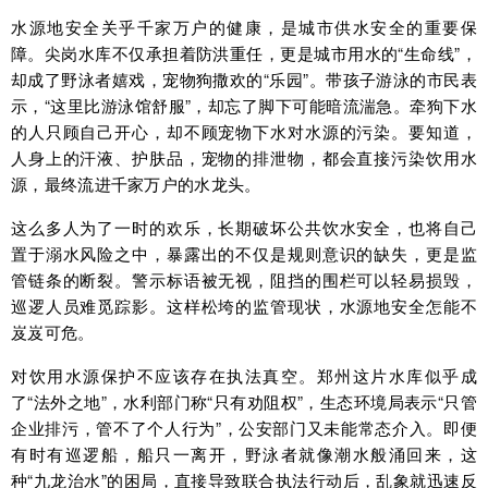
水源地安全关乎千家万户的健康，是城市供水安全的重要保
障。尖岗水库不仅承担着防洪重任，更是城市用水的“生命线”，
却成了野泳者嬉戏，宠物狗撒欢的“乐园”。带孩子游泳的市民表
示，“这里比游泳馆舒服”，却忘了脚下可能暗流湍急。牵狗下水
的人只顾自己开心，却不顾宠物下水对水源的污染。要知道，
人身上的汗液、护肤品，宠物的排泄物，都会直接污染饮用水
源，最终流进千家万户的水龙头。
这么多人为了一时的欢乐，长期破坏公共饮水安全，也将自己
置于溺水风险之中，暴露出的不仅是规则意识的缺失，更是监
管链条的断裂。警示标语被无视，阻挡的围栏可以轻易损毁，
巡逻人员难觅踪影。这样松垮的监管现状，水源地安全怎能不
岌岌可危。
对饮用水源保护不应该存在执法真空。郑州这片水库似乎成
了“法外之地”，水利部门称“只有劝阻权”，生态环境局表示“只管
企业排污，管不了个人行为”，公安部门又未能常态介入。即便
有时有巡逻船，船只一离开，野泳者就像潮水般涌回来，这
种“九龙治水”的困局，直接导致联合执法行动后，乱象就迅速反