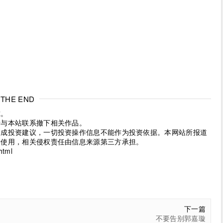
THE END
究。
请与本站联系撤下相关作品。
构成投资建议，一切投资操作信息不能作为投资依据。本网站所报道
考使用，相关侵权责任由信息来源第三方承担。
html
下一篇
不要告别郭嘉璇