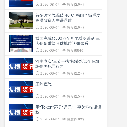
2026-08-07
热度{2.0w}
首尔片区气温破 40℃ 韩国全域重度
高温致多人中暑遇难
2026-08-07
热度{2.0w}
我国完成1:500万全月地质图编制 三
大创新重塑月球地质认知体系
2026-08-07
热度{8846}
河南查实“三支一扶”招募笔试存在组
织作弊犯罪行为
2026-08-07
热度{2.2w}
王的底气
2026-08-07
热度{2.5w}
用“Token”还是“词元”，事关科技话语
权
2026-08-07
热度{2.0w}