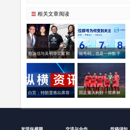
相关文章阅读
蔡崇信与吴明华官宣和
短号码，也是一种数字
平离婚 阿里及体育板块
年代的留存
股权架构维持不变
白宫：特朗普将出席世
国足重大利好！世界杯
界杯决赛
考虑扩军至64队
发现纵横网
交流与合作
投稿须知