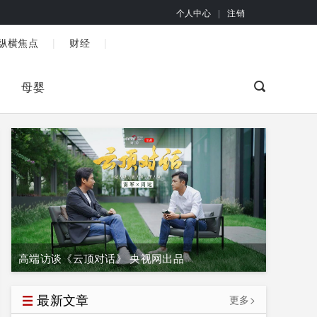
个人中心
|
注销
|
|
纵横焦点
财经
母婴
高端访谈《云顶对话》 央视网出品
最新文章
更多>