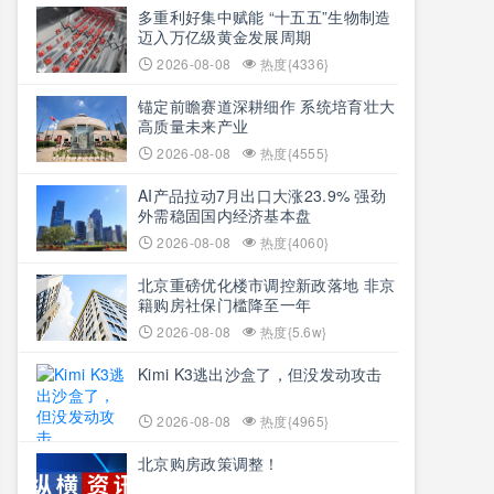
多重利好集中赋能 “十五五”生物制造
迈入万亿级黄金发展周期
2026-08-08
热度{4336}
锚定前瞻赛道深耕细作 系统培育壮大
高质量未来产业
2026-08-08
热度{4555}
AI产品拉动7月出口大涨23.9% 强劲
外需稳固国内经济基本盘
2026-08-08
热度{4060}
北京重磅优化楼市调控新政落地 非京
籍购房社保门槛降至一年
2026-08-08
热度{5.6w}
Kimi K3逃出沙盒了，但没发动攻击
2026-08-08
热度{4965}
北京购房政策调整！