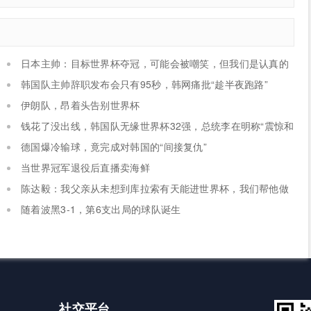
日本主帅：目标世界杯夺冠，可能会被嘲笑，但我们是认真的
韩国队主帅辞职发布会只有95秒，韩网痛批“趁半夜跑路”
伊朗队，昂着头告别世界杯
钱花了没出线，韩国队无缘世界杯32强，总统李在明称“震惊和
困惑”，要求展开调查
德国爆冷输球，竟完成对韩国的“间接复仇”
当世界冠军退役后直播卖海鲜
陈达毅：我父亲从未想到库拉索有天能进世界杯，我们帮他做
到了
随着波黑3-1，第6支出局的球队诞生
社交平台