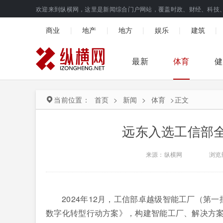
欢迎来到纵横网，这里是新闻综合门户网站，覆盖时政、财经、科技
|
|
|
|
|
商业
地产
地方
娱乐
建筑
最新
体育
健
当前位置：
首页
>
新闻
>
体育
>
正文
远东入选工信部
来源：纵横网
浏览
2024年12月，工信部卓越级智能工厂（第
数字化转型行动方案》，构建智能工厂、解决方案、