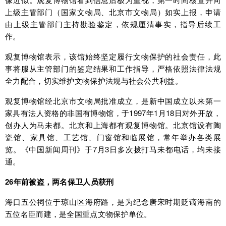
上级主管部门（国家文物局、北京市文物局）如实上报，申请
由上级主管部门主持勘验鉴定，依规厘清事实，指导后续工
作。
观复博物馆表示，该馆始终坚定履行文物保护的社会责任，此
事将服从主管部门的鉴定结果和工作指导，严格依照法律法规
全力配合，切实维护文物保护法规与社会公共利益。
观复博物馆经北京市文物局批准成立，是新中国成立以来第一
家具有法人资格的非国有博物馆，于1997年1月18日对外开放，
创办人为马未都。北京和上海都有观复博物馆。北京馆设有陶
瓷馆、家具馆、工艺馆、门窗馆和临展馆，常年举办各类展
览。《中国新闻周刊》于7月3日多次拨打马未都电话，均未接
通。
26年前被盗，两名保卫人员获刑
海口五公祠位于琼山区海府路，是为纪念唐宋时期贬谪海南的
五位名臣而建，是全国重点文物保护单位。