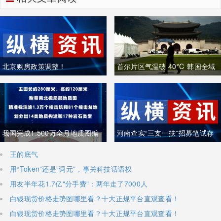
北京购房政策调整！
首尔片区气温破 40℃ 韩国全域
重度高温致多人中暑遇难
我国完成1:500万全月地质图编
河南查实“三支一扶”招募笔试存
制 三大创新重塑月球地质认知体
在组织作弊犯罪行为
王的底气
用“Token”还是“词元”，事关科技话语权
系
用友半年花1.7亿"分手费"：两年走了7000人
白银现货价格走势图哪里看？十大正规平台直观查看！
白银现货价格走势图哪里看？十大正规平台直观查看！