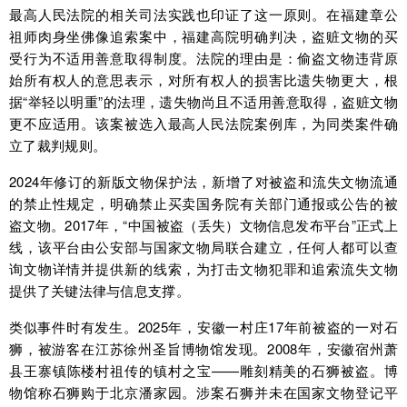
最高人民法院的相关司法实践也印证了这一原则。在福建章公
祖师肉身坐佛像追索案中，福建高院明确判决，盗赃文物的买
受行为不适用善意取得制度。法院的理由是：偷盗文物违背原
始所有权人的意思表示，对所有权人的损害比遗失物更大，根
据“举轻以明重”的法理，遗失物尚且不适用善意取得，盗赃文物
更不应适用。该案被选入最高人民法院案例库，为同类案件确
立了裁判规则。
2024年修订的新版文物保护法，新增了对被盗和流失文物流通
的禁止性规定，明确禁止买卖国务院有关部门通报或公告的被
盗文物。2017年，“中国被盗（丢失）文物信息发布平台”正式上
线，该平台由公安部与国家文物局联合建立，任何人都可以查
询文物详情并提供新的线索，为打击文物犯罪和追索流失文物
提供了关键法律与信息支撑。
类似事件时有发生。2025年，安徽一村庄17年前被盗的一对石
狮，被游客在江苏徐州圣旨博物馆发现。2008年，安徽宿州萧
县王寨镇陈楼村祖传的镇村之宝——雕刻精美的石狮被盗。博
物馆称石狮购于北京潘家园。涉案石狮并未在国家文物登记平