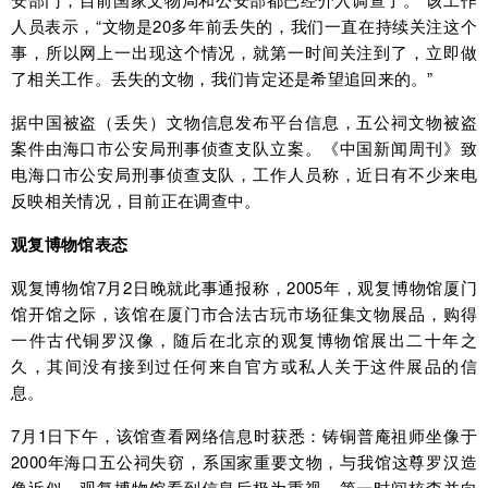
人员表示，“文物是20多年前丢失的，我们一直在持续关注这个
事，所以网上一出现这个情况，就第一时间关注到了，立即做
了相关工作。丢失的文物，我们肯定还是希望追回来的。”
据中国被盗（丢失）文物信息发布平台信息，五公祠文物被盗
案件由海口市公安局刑事侦查支队立案。《中国新闻周刊》致
电海口市公安局刑事侦查支队，工作人员称，近日有不少来电
反映相关情况，目前正在调查中。
观复博物馆表态
观复博物馆7月2日晚就此事通报称，2005年，观复博物馆厦门
馆开馆之际，该馆在厦门市合法古玩市场征集文物展品，购得
一件古代铜罗汉像，随后在北京的观复博物馆展出二十年之
久，其间没有接到过任何来自官方或私人关于这件展品的信
息。
7月1日下午，该馆查看网络信息时获悉：铸铜普庵祖师坐像于
2000年海口五公祠失窃，系国家重要文物，与我馆这尊罗汉造
像近似。观复博物馆看到信息后极为重视，第一时间核查并向