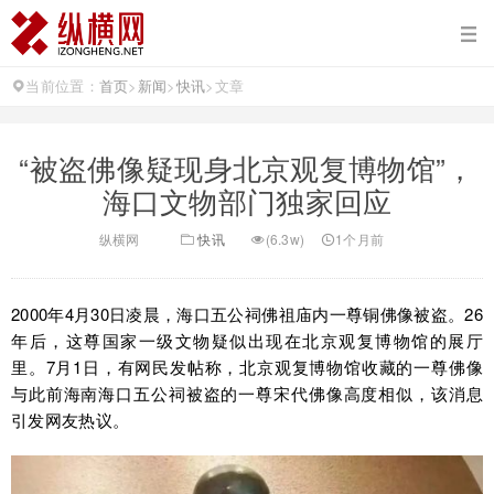
当前位置：
首页
>
新闻
>
快讯
>
文章
“被盗佛像疑现身北京观复博物馆”，
海口文物部门独家回应
纵横网
快讯
(6.3w)
1个月前
2000年4月30日凌晨，海口五公祠佛祖庙内一尊铜佛像被盗。26
年后，这尊国家一级文物疑似出现在北京观复博物馆的展厅
里。7月1日，有网民发帖称，北京观复博物馆收藏的一尊佛像
与此前海南海口五公祠被盗的一尊宋代佛像高度相似，该消息
引发网友热议。