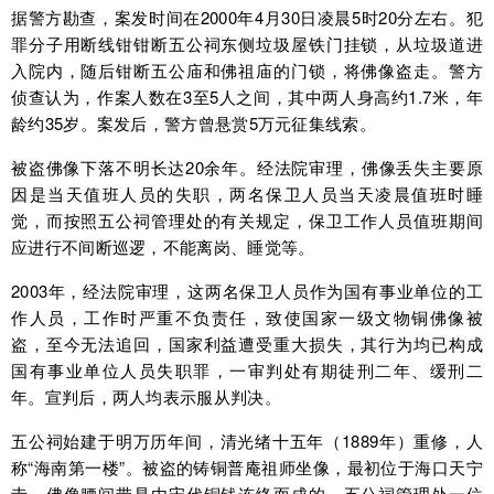
据警方勘查，案发时间在2000年4月30日凌晨5时20分左右。犯
罪分子用断线钳钳断五公祠东侧垃圾屋铁门挂锁，从垃圾道进
入院内，随后钳断五公庙和佛祖庙的门锁，将佛像盗走。警方
侦查认为，作案人数在3至5人之间，其中两人身高约1.7米，年
龄约35岁。案发后，警方曾悬赏5万元征集线索。
被盗佛像下落不明长达20余年。经法院审理，佛像丢失主要原
因是当天值班人员的失职，两名保卫人员当天凌晨值班时睡
觉，而按照五公祠管理处的有关规定，保卫工作人员值班期间
应进行不间断巡逻，不能离岗、睡觉等。
2003年，经法院审理，这两名保卫人员作为国有事业单位的工
作人员，工作时严重不负责任，致使国家一级文物铜佛像被
盗，至今无法追回，国家利益遭受重大损失，其行为均已构成
国有事业单位人员失职罪，一审判处有期徒刑二年、缓刑二
年。宣判后，两人均表示服从判决。
五公祠始建于明万历年间，清光绪十五年（1889年）重修，人
称“海南第一楼”。被盗的铸铜普庵祖师坐像，最初位于海口天宁
寺，佛像腰间带是由宋代铜钱连络而成的。五公祠管理处一位