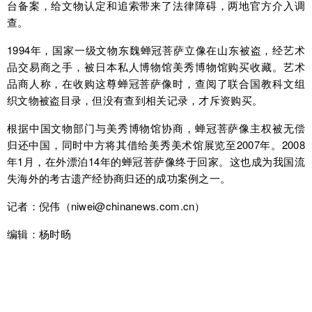
台备案，给文物认定和追索带来了法律障碍，两地官方介入调
查。
1994年，国家一级文物东魏蝉冠菩萨立像在山东被盗，经艺术
品交易商之手，被日本私人博物馆美秀博物馆购买收藏。艺术
品商人称，在收购这尊蝉冠菩萨像时，查阅了联合国教科文组
织文物被盗目录，但没有查到相关记录，才斥资购买。
根据中国文物部门与美秀博物馆协商，蝉冠菩萨像主权被无偿
归还中国，同时中方将其借给美秀美术馆展览至2007年。2008
年1月，在外漂泊14年的蝉冠菩萨像终于回家。这也成为我国流
失海外的考古遗产经协商归还的成功案例之一。
记者：倪伟（niwei@chinanews.com.cn）
编辑：杨时旸